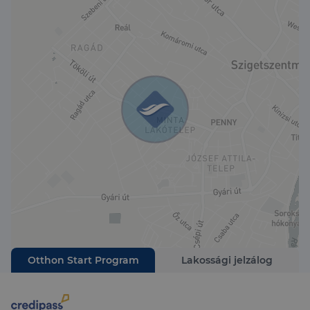
parkosított, zárt, lakóparki környezet
utcában további, ingyenes parkolási lehetőség
Műszaki és kényelmi felszereltség:
Az épület külső-belső teherhordó és külső
térelhatároló falai egyaránt Porothermelemekből
készültek, a külső falszerkezet 30 cm NF
vázkerámia, a lakáselválasztó és lépcsőház falak
25 cm Porotherm HG Profi ill. Machuphon
elemesek
a modern kor elvárásainak megfelelő
technológiák
házközponti fűtés-gázkazán
Otthon Start Program
Lakossági jelzálog
tetőre telepített napkollektoros rásegítés
fűtésre, melegvízre
emiatt minimális rezsi költség