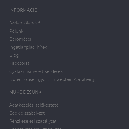
használja a
weboldalt, és
minden olyan
INFORMÁCIÓ
reklámról,
amelyet a
végfelhasználó
Szakértőkereső
láthatott,
mielőtt
Rólunk
meglátogatta
az említett
Barométer
weboldalt.
Ingatlanpiaci hírek
Blog
Kapcsolat
Gyakran ismételt kérdések
Duna House Együtt, Erősebben Alapítvány
MŰKÖDÉSÜNK
Adatkezelési tájékoztató
Cookie szabályzat
Pénzkezelési szabályzat