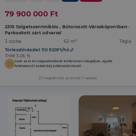
79 900 000 Ft
2310 Szigetszentmiklós , Bútorozott-Városköpontban-
Parkosított zárt udvarral
3 szoba
62 m²
Tégla
Törlesztőrészlet 110 920Ft/hó
THM 3.06 %
Csak az ár és négyzetméterár kritériumot vizsgáljuk, egyéb
feltételekről érdeklődj értékesítőinknél!
27 megtekintés az elmúlt 7 napban