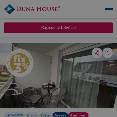
Kapcsolatfelvétel
LK042029
Eladó
Lakás
Áresés
Prémium