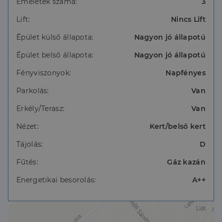
Emeletek száma:
3
találhatók), plusz egy 5,4 m²-es déli fekvésű
erkély is tartozik a lakáshoz
Lift:
Nincs Lift
Főbb paraméterek:
Épület külső állapota:
Nagyon jó állapotú
Épület belső állapota:
Nagyon jó állapotú
3 emeletes, téglaépítésű modern társasház
Fényviszonyok:
Napfényes
déli tájolás
Parkolás:
Van
nappali + 2 külön nyíló szoba
Erkély/Terasz:
Van
konyha-étkező
Nézet:
Kert/belső kert
fürdőszoba WC -vel
Tájolás:
D
külön vendég WC
Fűtés:
Gáz kazán
előszoba
Energetikai besorolás:
A++
5,4 m²-es erkély
kizárólagos használatú gépkocsibeálló