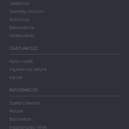
reklámról,
Lakáshitel
_ga
1 év 1
amelyet a
Ez a cookie-név
Google LLC
hónap
végfelhasználó
társítva van a Googl
.dh.hu
Személyi kölcsön
láthatott,
Universal Analytics-
mielőtt
hez - amely jelentős
Biztosítás
meglátogatta
frissítés a Google
az említett
által leggyakrabban
Bankszámla
weboldalt.
használt elemzési
szolgáltatáshoz. Ez a
Hitelkiváltás
süti az egyedi
bcookie
1 év
Ez egy
Microsoft
felhasználók
Microsoft MSN
Corporation
megkülönböztetésér
első féltől
.linkedin.com
CSATLAKOZZ
szolgál,
származó
véletlenszerűen
sütik, amely a
generált szám
weboldal
hozzárendelésével
Nyiss irodát
tartalmának
kliens azonosítóként
közösségi
A webhely minden
Ingatlanozz velünk
médián
oldalkérésében
keresztül
szerepel, és a
Karrier
történő
webhely-elemzési
megosztására
jelentések látogatói,
szolgál.
munkamenet- és
INFORMÁCIÓ
kampányadatainak
_fbp
2
A Facebook
Meta Platform
kiszámítására szolgál
hónap
egy sor olyan
Inc.
4 hét
reklámtermék
.dh.hu
Szakértőkereső
szállítására
használja,
Rólunk
mint például
valós idejű
Barométer
ajánlattétel
harmadik fél
Ingatlanpiaci hírek