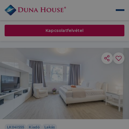
Kapcsolatfelvétel
LK041555
Kiadó
Lakás