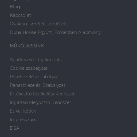
hirdetőitől
Blog
_gcl_au
2
Ezt a cookie-t
Google LLC
hónap
a Doubleclick
.dh.hu
Kapcsolat
4 hét
állítja be, és
információkat
Gyakran ismételt kérdések
szolgáltat
arról, hogy a
Duna House Együtt, Erősebben Alapítvány
végfelhasználó
hogyan
használja a
MŰKÖDÉSÜNK
weboldalt, és
minden olyan
reklámról,
Adatkezelési tájékoztató
amelyet a
végfelhasználó
Cookie szabályzat
láthatott,
mielőtt
Pénzkezelési szabályzat
meglátogatta
az említett
Panaszkezelési Szabályzat
weboldalt.
Értékesítő Értékelési Rendszer
Ingatlan Megosztó Rendszer
Etikai kódex
Impresszum
DSA