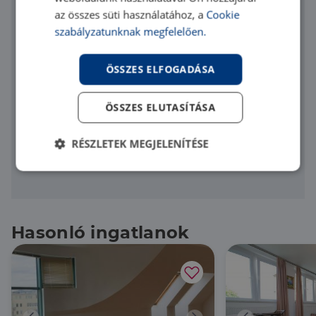
az összes süti használatához, a
Cookie
szabályzatunknak megfelelően.
ÖSSZES ELFOGADÁSA
Elfogadom az
adatvédelmi szabályzatot
Üzenet elküldése
ÖSSZES ELUTASÍTÁSA
RÉSZLETEK MEGJELENÍTÉSE
A kapcsolatfelvétel nem jelent számodra semmilyen
kötelezettséget.
Elengedhetetlenül
Teljesítmény
szükséges
Hasonló ingatlanok
Célzás
Funkcionalitás