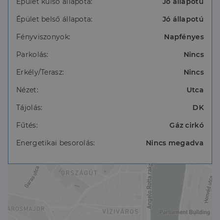
- konyhában korszerű mosogatógép, főzőlap,
Épület külső állapota:
Jó állapotú
beépített hűtőszekrény található.
Épület belső állapota:
Jó állapotú
Takarítás 2 hetente külön megbeszélés alapján
Fényviszonyok:
Napfényes
igényelhető.
Parkolás:
Nincs
Elérhető közelségben: bevásárlóközpont,
tömegközlekedés, éttermek, kávézók.
Erkély/Terasz:
Nincs
Rezsi díj: 50 000 Ft /hó
Nézet:
Utca
- bérleti díj:1400 /hó
Tájolás:
DK
- kaució: 2800
Fűtés:
Gáz cirkó
Kiadó hosszú távra, de minimum 1 évre.
Energetikai besorolás:
Nincs megadva