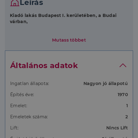
Leírás
Kiadó lakás Budapest I. kerületében, a Budai
várban,
A város történelmi részének szívében, élettel teli,
Mutass többet
mégis nyugodt környéken helyezkedik el az 52 m2
stúdió lakás.
Általános adatok
1 légterű nappali hálószoba, 1 gépesített konyha,
külön helyiségben fürdőszobával rendelkezik.
- I. emeleti ingatlan, mely Mátyás templom
Ingatlan állapota:
Nagyon jó állapotú
szomszédságában van
Építés éve:
1970
- egyedülálló személy, esetleg pár részére ideális
Emelet:
1
választás
Emeletek száma:
2
- bútorozott: kétszemélyes franciaágy, mosógép,
klíma, nagy gardróbszekrény.
Lift:
Nincs Lift