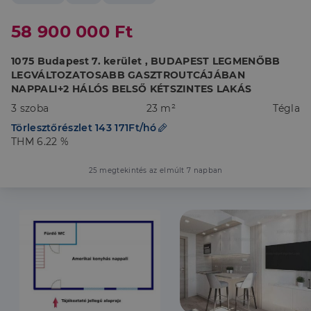
58 900 000 Ft
1075 Budapest 7. kerület , BUDAPEST LEGMENŐBB
LEGVÁLTOZATOSABB GASZTROUTCÁJÁBAN
NAPPALI+2 HÁLÓS BELSŐ KÉTSZINTES LAKÁS
3 szoba
23 m²
Tégla
Törlesztőrészlet 143 171Ft/hó
THM 6.22 %
25 megtekintés az elmúlt 7 napban