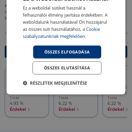
Kalkulálj most, és keresd pénzügyi szakértőinket, akik
Ez a weboldal sütiket használ a
ingyenes tanácsadással segítenek megtalálni a
felhasználói élmény javítása érdekében. A
számodra legjobb megoldást!
weboldalunk használatával Ön hozzájárul
Összeg (Ft)
az összes süti használatához, a
Cookie
szabályzatunknak megfelelően.
Futamidő
ÖSSZES ELFOGADÁSA
Kalkulálok
ÖSSZES ELUTASÍTÁSA
10 év
10 év
5 év
RÉSZLETEK MEGJELENÍTÉSE
Törlesztőrészlet
Törlesztőrészlet
Törlesztőré
158 284 Ft
143 171 Ft
143 171 Ft
Elengedhetetlenül
Teljesítmény
THM
THM
THM
szükséges
4.93 %
6.22 %
6.22 %
Érdekel
Érdekel
Érdekel
Célzás
Funkcionalitás