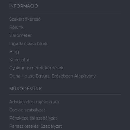
használja,
INFORMÁCIÓ
mint például
valós idejű
ajánlattétel
Szakértőkereső
harmadik fél
hirdetőitől
Rólunk
_gcl_au
2
Ezt a cookie-t
Google LLC
Barométer
hónap
a Doubleclick
.dh.hu
4 hét
állítja be, és
Ingatlanpiaci hírek
információkat
szolgáltat
Blog
arról, hogy a
végfelhasználó
Kapcsolat
hogyan
használja a
Gyakran ismételt kérdések
weboldalt, és
minden olyan
Duna House Együtt, Erősebben Alapítvány
reklámról,
amelyet a
végfelhasználó
MŰKÖDÉSÜNK
láthatott,
mielőtt
meglátogatta
az említett
Adatkezelési tájékoztató
weboldalt.
Cookie szabályzat
Pénzkezelési szabályzat
Panaszkezelési Szabályzat