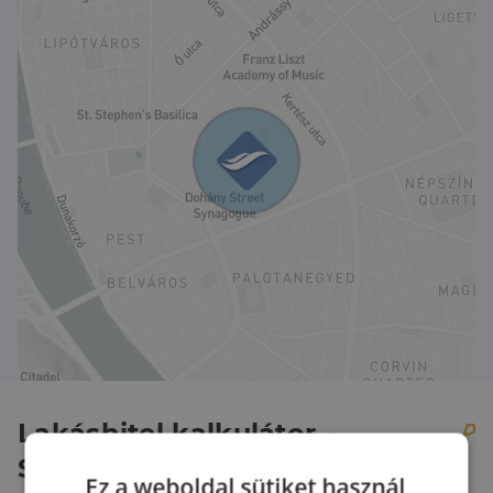
Lakáshitel kalkulátor –
Spórolj velünk!
Ez a weboldal sütiket használ