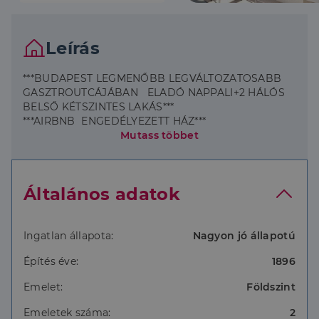
Leírás
***BUDAPEST LEGMENŐBB LEGVÁLTOZATOSABB
GASZTROUTCÁJÁBAN ELADÓ NAPPALI+2 HÁLÓS
BELSŐ KÉTSZINTES LAKÁS***
***AIRBNB ENGEDÉLYEZETT HÁZ***
Mutass többet
Rövid távú kiadáshoz keresel befektetési
Általános adatok
lehetőséget kíváló lokációban? Budapest
7.kerületében, a Kazinczy utcában kínálunk eladásra
23 m2 alapterületű, a belső két szinttel együtt 46
m2-es lakást! A környék híres a pezsgő kulturális
Ingatlan állapota:
Nagyon jó állapotú
életéről, rengeteg szórakozóhely, étterem, bár,és
Építés éve:
1896
kávézó található itt.
Emelet:
Földszint
Ennek köszönhetően rendkívül népszerű a turisták
körében is, ami kiváló lehetőséget biztosít a rövid
Emeletek száma:
2