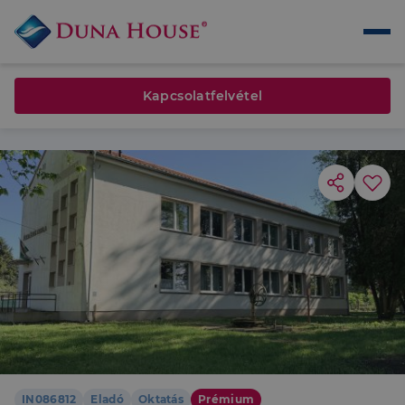
Kapcsolatfelvétel
IN086812
Eladó
Oktatás
Prémium