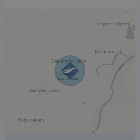
390 m² hasznos alapterület
2 900 m²-es telek
Teljes körű felújítás néhány évvel ezelőtt
Modern, hőszigetelt nyílászárók
Felújított tetőszerkezet
Korszerű gáz-cirkó fűtési rendszer új gázkazánokkal
Akadálymentesített bejárat
Összközműves ingatlan
Saját parkolók az udvaron
Azonnal hasznosítható állapot
Számos üzleti lehetőség egy helyen
Az ingatlan kialakítása és mérete rendkívül
sokoldalú felhasználást
tesz lehetővé:
Cégközpont vagy irodaház
Egészségügyi vagy szociális intézmény
Oktatási, képzési központ
Panzió vagy munkásszállás
Idősek otthona
Turisztikai vagy rendezvényközpont
Telephely, szolgáltató központ