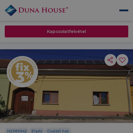
Kapcsolatfelvétel
HZ095942
Eladó
Családi ház