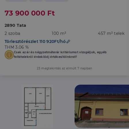
73 900 000 Ft
2890 Tata
2 szoba
100 m²
457 m² telek
Törlesztőrészlet 110 920Ft/hó
THM 3.06 %
Csak az ár és négyzetméterár kritériumot vizsgáljuk, egyéb
feltételekről érdeklődj értékesítőinknél!
23 megtekintés az elmúlt 7 napban