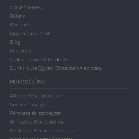
minden olyan
reklámról,
Szakértőkereső
amelyet a
végfelhasználó
Rólunk
láthatott,
mielőtt
Barométer
meglátogatta
az említett
Ingatlanpiaci hírek
weboldalt.
Blog
Kapcsolat
Gyakran ismételt kérdések
Duna House Együtt, Erősebben Alapítvány
MŰKÖDÉSÜNK
Adatkezelési tájékoztató
Cookie szabályzat
Pénzkezelési szabályzat
Panaszkezelési Szabályzat
Értékesítő Értékelési Rendszer