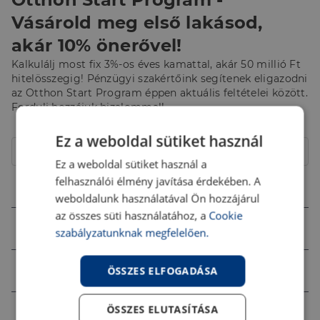
Vásárold meg első lakásod,
akár 10% önerővel!
Kalkulálj most fix 3%-os éves kamattal, akár 50 millió Ft
hitelösszegig! Pénzügyi szakértőink segítenek eligazodni
az Otthon Start Program éppen aktuális feltételei között.
Fordulj hozzájuk bizalommal!
Hitelcél
Ez a weboldal sütiket használ
Lakóház
Ez a weboldal sütiket használ a
felhasználói élmény javítása érdekében. A
Összeg (Ft)
weboldalunk használatával Ön hozzájárul
az összes süti használatához, a
Cookie
Futamidő
szabályzatunknak megfelelően.
Jövedelem (Ft)
ÖSSZES ELFOGADÁSA
ÖSSZES ELUTASÍTÁSA
Ingatlan értéke (Ft)