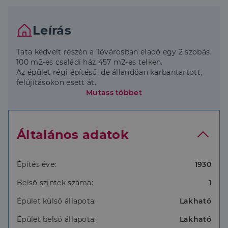
Leírás
Tata kedvelt részén a Tóvárosban eladó egy 2 szobás
100 m2-es családi ház 457 m2-es telken.
Az épület régi építésű, de állandóan karbantartott,
felújításokon esett át.
A villanyvezetékek a fürdőszobában és a konyhában
Mutass többet
ki lettek cserélve, a vízvezetékekkel eddig nem
voltak problémák.
Az ablakok fa anyagúak és 3 rétegű thermoplán
Általános adatok
üvegezésűek.
Fűtése gázkazánnal működik radiátoros hőleadással.
Falazata kő és tégla, mely elég vastag, így nem volt
szükséges a szigetelés, egy terranova lélegző
Építés éve:
1930
vakolatot kapott külsőleg.
Belső szintek száma:
1
A födém stukaturos, 2025-ben 25 cm-es üveggyapot
födémszigetelést kapott a padlás.
Épület külső állapota:
Lakható
A héjazata cseréplemez, melyre egy napelem
rendszer került kiépítésre.
Épület belső állapota:
Lakható
A kellemes hőérzetre egy Daikin hűtő-fűtő klima