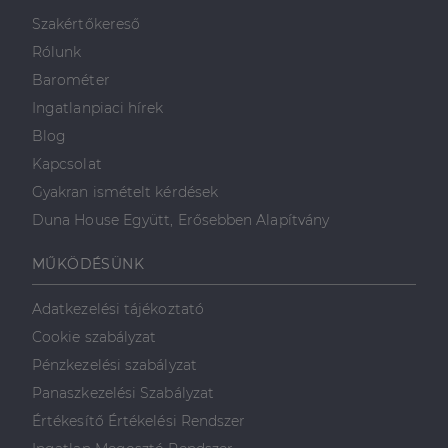
minden olyan
reklámról,
Szakértőkereső
amelyet a
végfelhasználó
Rólunk
láthatott,
mielőtt
Barométer
meglátogatta
az említett
Ingatlanpiaci hírek
weboldalt.
Blog
Kapcsolat
Gyakran ismételt kérdések
Duna House Együtt, Erősebben Alapítvány
MŰKÖDÉSÜNK
Adatkezelési tájékoztató
Cookie szabályzat
Pénzkezelési szabályzat
Panaszkezelési Szabályzat
Értékesítő Értékelési Rendszer