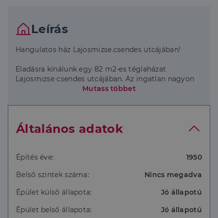
Leírás
Hangulatos ház Lajosmizse.csendes utcájában!
Eladásra kínálunk egy 82 m2-es téglaházat
Lajosmizse csendes utcájában. Az ingatlan nagyon
szépen rendben tartott és folyamatosan felújított,
Mutass többet
214 m2-es telken helyezkedik el, amely térkövezett
és autó beállásra is alkalmas.
Általános adatok
Ingatlan főbb jellemzői:
- Az otthon melegéről vegyes tüzelésű kazán
gondoskodik
Építés éve:
1950
- 15 cm-es homlokzati szigetelés
Belső szintek száma:
Nincs megadva
- 25 cm-es tetőtéri szigetelés
- Felújított konyha és fürdőszoba
Épület külső állapota:
Jó állapotú
- Udvari tároló
- Biztonsági kamera
Épület belső állapota:
Jó állapotú
- Felújított villanyvezeték és csatorna