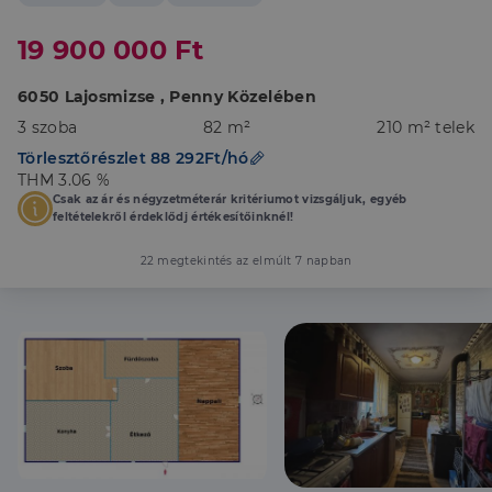
19 900 000 Ft
6050 Lajosmizse , Penny Közelében
3 szoba
82 m²
210 m² telek
Törlesztőrészlet 88 292Ft/hó
THM 3.06 %
Csak az ár és négyzetméterár kritériumot vizsgáljuk, egyéb
feltételekről érdeklődj értékesítőinknél!
22 megtekintés az elmúlt 7 napban