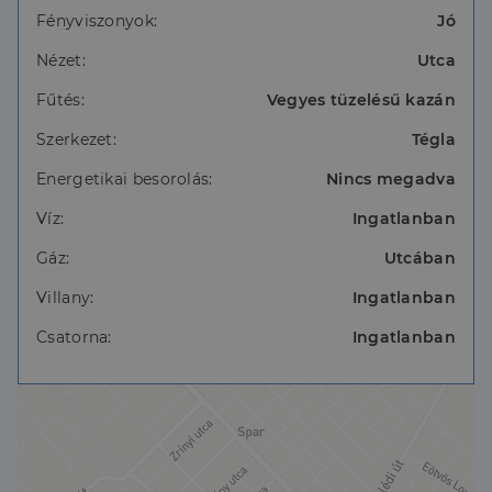
Fényviszonyok:
Jó
Amennyiben felkeltettem érdeklődését keressen
bizalommal elérhetőségeim egyikén!
Nézet:
Utca
Fűtés:
Vegyes tüzelésű kazán
Szerkezet:
Tégla
Energetikai besorolás:
Nincs megadva
Víz:
Ingatlanban
Gáz:
Utcában
Villany:
Ingatlanban
Csatorna:
Ingatlanban