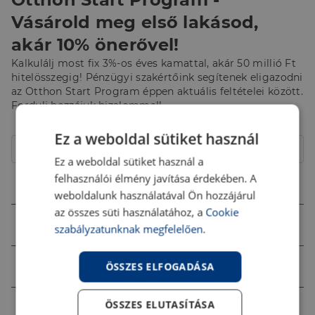
Vásárold meg első lakásod,
akár 10% önerővel!
Kalkulálj most fix 3%-os éves kamattal, akár 50 millió Ft
hitelösszegig! Pénzügyi szakértőink segítenek eligazodni
az Otthon Start Program éppen aktuális feltételei között.
Fordulj hozzájuk bizalommal!
Hitelcél
Ez a weboldal sütiket használ
Lakóház
Ez a weboldal sütiket használ a
felhasználói élmény javítása érdekében. A
Összeg (Ft)
weboldalunk használatával Ön hozzájárul
az összes süti használatához, a
Cookie
Futamidő
szabályzatunknak megfelelően.
Jövedelem (Ft)
ÖSSZES ELFOGADÁSA
ÖSSZES ELUTASÍTÁSA
Ingatlan értéke (Ft)