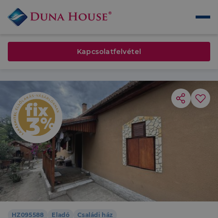
Kapcsolatfelvétel
HZ095588
Eladó
Családi ház