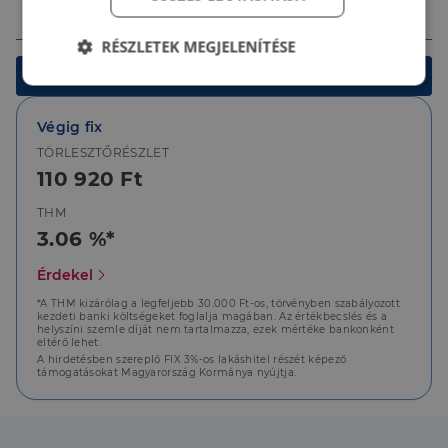
Ingatlan értéke (Ft)
RÉSZLETEK MEGJELENÍTÉSE
Kalkulálok
Elengedhetetlenül
Teljesítmény
szükséges
Végig fix
TÖRLESZTŐRÉSZLET
110 920 Ft
Célzás
Funkcionalitás
THM
3.06 %*
Érdekel
*A THM kizárólag a legfeljebb 30.000 Ft-os, törvényben szabályozott
kezdeti banki költségeket foglalja magában. Az értékbecslés és a
Elengedhetetlenül szükséges
Teljesítmény
helyszíni szemle díját nem tartalmazza, ezek mértéke bankonként
eltérő lehet.
Célzás
Funkcionalitás
A hirdetésben szereplő FIX 3%-os lakáshitel részét képező
támogatásokat Magyarország Kormánya nyújtja.
Az elengedhetetlenül szükséges sütik lehetővé teszik
a webhely alapvető funkcióit, például a felhasználói
bejelentkezést és a fiókkezelést. A weboldal nem
használható megfelelően az elengedhetetlenül