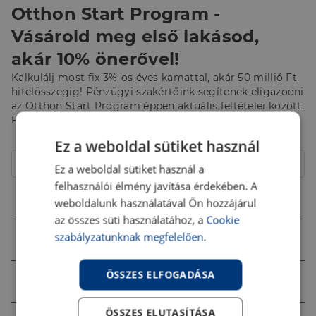
Otthon Start Program -
Vásárold meg első lakásod,
akár 10% önerővel!
Kalkulálj most fix 3%-os éves kamattal, akár 50 millió Ft
hitelösszegig! Pénzügyi szakértőink segítenek eligazodni
az Otthon Start Program éppen aktuális feltételei között.
Fordulj hozzájuk bizalommal!
Ez a weboldal sütiket használ
Hitelcél
Lakóház
Ez a weboldal sütiket használ a
felhasználói élmény javítása érdekében. A
Összeg (Ft)
weboldalunk használatával Ön hozzájárul
az összes süti használatához, a
Cookie
szabályzatunknak megfelelően.
Futamidő
ÖSSZES ELFOGADÁSA
Jövedelem (Ft)
ÖSSZES ELUTASÍTÁSA