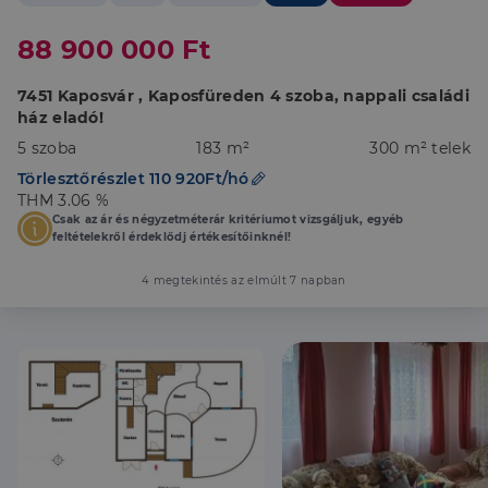
88 900 000 Ft
7451 Kaposvár , Kaposfüreden 4 szoba, nappali családi
ház eladó!
5 szoba
183 m²
300 m² telek
Törlesztőrészlet 110 920Ft/hó
THM 3.06 %
Csak az ár és négyzetméterár kritériumot vizsgáljuk, egyéb
feltételekről érdeklődj értékesítőinknél!
4 megtekintés az elmúlt 7 napban