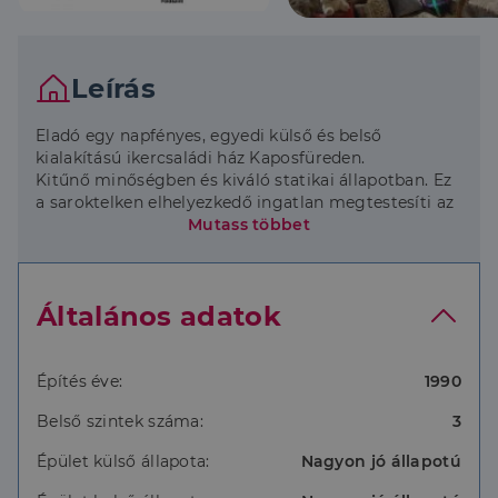
Leírás
Eladó egy napfényes, egyedi külső és belső
kialakítású ikercsaládi ház Kaposfüreden.
Kitűnő minőségben és kiváló statikai állapotban. Ez
a saroktelken elhelyezkedő ingatlan megtestesíti az
otthon melegét és a funkcionalitást egyaránt.
Mutass többet
A házat masszív, 40 cm vastag tégla falak és
Bramac cserép fedik, ezek garantálják a tartósságot
és az energiatakarékosságot.
Általános adatok
A napfényes, tégla szerkezetű ingatlan nem csupán
a környezetében kiemelkedik, hanem méretével és
tartalmával is.
Építés éve:
1990
Belső szintek száma:
3
Az ingatlan alapterülete 183 nm mely magában
foglalja a szuterént és a garázst.
Épület külső állapota:
Nagyon jó állapotú
Szuterénben tároló és kazánház található, így a