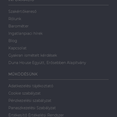
weboldalt, és
minden olyan
reklámról,
Szakértőkereső
amelyet a
végfelhasználó
Rólunk
láthatott,
mielőtt
Barométer
meglátogatta
az említett
Ingatlanpiaci hírek
weboldalt.
Blog
Kapcsolat
Gyakran ismételt kérdések
Duna House Együtt, Erősebben Alapítvány
MŰKÖDÉSÜNK
Adatkezelési tájékoztató
Cookie szabályzat
Pénzkezelési szabályzat
Panaszkezelési Szabályzat
Értékesítő Értékelési Rendszer