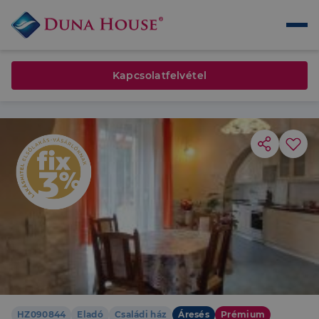
Kapcsolatfelvétel
HZ090844
Eladó
Családi ház
Áresés
Prémium