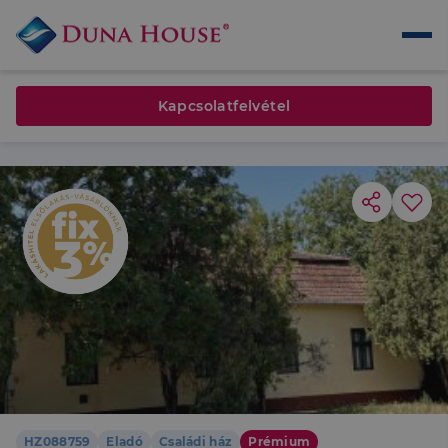
Kapcsolatfelvétel
HZ088759
Eladó
Családi ház
Prémium