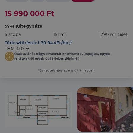
15 990 000 Ft
5741 Kétegyháza
5 szoba
151 m²
1790 m² telek
Törlesztőrészlet 70 944Ft/hó
THM 3.07 %
Csak az ár és négyzetméterár kritériumot vizsgáljuk, egyéb
feltételekről érdeklődj értékesítőinknél!
13 megtekintés az elmúlt 7 napban