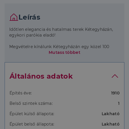
Leírás
Időtlen elegancia és hatalmas terek Kétegyházán,
egykori parókia eladó!
Megvételre kínálunk Kétegyházán egy közel 100
éves, polgári hangulatú, 151 m²-es egykori parókiát.
Mutass többet
Az ingatlan belső terei jó állapotúak, megőrizték a
régi idők klasszikus eleganciáját, míg a külső
homlokzat a leendő tulajdonos kreativitására vár.
Általános adatok
A ház egy hatalmas, 1790 m²-es dupla telken fekszik,
így rengeteg lehetőséget rejt magában.
Az ingatlan legfontosabb jellemzői:
Építés éve:
1910
- Belső elrendezés: 6 tágas szoba, konyha kamrával,
Belső szintek száma:
1
fürdőszoba és WC-vel.
- Különleges építészeti megoldás: Az ingatlant egy
Épület külső állapota:
Lakható
hangulatos nyitott folyosó öleli át, amely
gyakorlatilag fedett teraszként is funkcionálhat a
Épület belső állapota:
Lakható
pihenéshez.