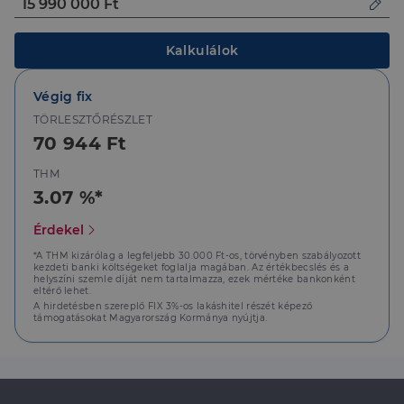
Kalkulálok
Elengedhetetlenül szükséges
Teljesítmény
Végig fix
Célzás
Funkcionalitás
TÖRLESZTŐRÉSZLET
Az elengedhetetlenül szükséges sütik lehetővé teszik
70 944 Ft
a webhely alapvető funkcióit, például a felhasználói
bejelentkezést és a fiókkezelést. A weboldal nem
THM
használható megfelelően az elengedhetetlenül
szükséges sütik nélkül.
3.07 %*
Szolgáltató
/
Név
Lejárat
Leírás
Érdekel
Domain
li_gc
5
A cookie-k nem
*A THM kizárólag a legfeljebb 30.000 Ft-os, törvényben szabályozott
LinkedIn
kezdeti banki költségeket foglalja magában. Az értékbecslés és a
hónap
alapvető célokra
Corporation
helyszíni szemle díját nem tartalmazza, ezek mértéke bankonként
4 hét
történő
.linkedin.com
eltérő lehet.
felhasználásához
való
A hirdetésben szereplő FIX 3%-os lakáshitel részét képező
támogatásokat Magyarország Kormánya nyújtja.
hozzájárulás
tárolására
szolgál
CookieScriptConsent
2
Ezt a cookie-t a
CookieScript
hónap
Cookie-
dh.hu
4 hét
Script.com