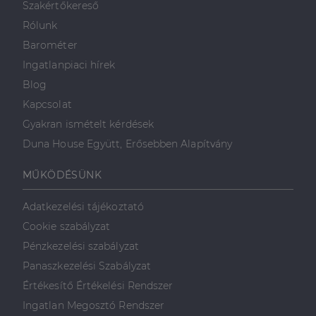
Szakértőkereső
valós idejű
ajánlattétel
Rólunk
harmadik fél
hirdetőitől
Barométer
_gcl_au
2
Ezt a cookie-t
Google LLC
Ingatlanpiaci hírek
hónap
a Doubleclick
.dh.hu
4 hét
állítja be, és
Blog
információkat
szolgáltat
Kapcsolat
arról, hogy a
végfelhasználó
Gyakran ismételt kérdések
hogyan
használja a
Duna House Együtt, Erősebben Alapítvány
weboldalt, és
minden olyan
reklámról,
MŰKÖDÉSÜNK
amelyet a
végfelhasználó
láthatott,
mielőtt
Adatkezelési tájékoztató
meglátogatta
az említett
Cookie szabályzat
weboldalt.
Pénzkezelési szabályzat
Panaszkezelési Szabályzat
Értékesítő Értékelési Rendszer
Ingatlan Megosztó Rendszer