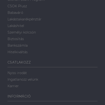
weboldalt.
süti, amely biztosítja
használja a
.linkedin.com
a weboldal megfelel
weboldalt, és
CSOK Plusz
működését.
minden olyan
reklámról,
Babaváró
_ga
1 év 1
amelyet a
Ez a cookie-név
Google LLC
hónap
végfelhasználó
társítva van a Googl
.dh.hu
Lakástakarékpénztár
láthatott,
Universal Analytics-
mielőtt
hez - amely jelentős
Lakáshitel
meglátogatta
frissítés a Google
az említett
által leggyakrabban
Személyi kölcsön
weboldalt.
használt elemzési
szolgáltatáshoz. Ez a
Biztosítás
süti az egyedi
bcookie
1 év
Ez egy
Microsoft
felhasználók
Microsoft MSN
Bankszámla
Corporation
megkülönböztetésér
első féltől
.linkedin.com
szolgál,
származó
Hitelkiváltás
véletlenszerűen
sütik, amely a
generált szám
weboldal
hozzárendelésével
tartalmának
CSATLAKOZZ
kliens azonosítóként
közösségi
A webhely minden
médián
oldalkérésében
keresztül
Nyiss irodát
szerepel, és a
történő
webhely-elemzési
megosztására
Ingatlanozz velünk
jelentések látogatói,
szolgál.
munkamenet- és
Karrier
kampányadatainak
_fbp
2
A Facebook
Meta Platform
kiszámítására szolgál
hónap
egy sor olyan
Inc.
4 hét
reklámtermék
.dh.hu
INFORMÁCIÓ
szállítására
használja,
mint például