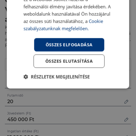
felhasználói élmény javítása érdekében. A
Vásárold meg első lakásod,
weboldalunk használatával Ön hozzájárul
akár 10% önerővel!
az összes süti használatához, a
Cookie
Kalkulálj most fix 3%-os éves kamattal, akár 50 millió Ft
szabályzatunknak megfelelően.
hitelösszegig! Pénzügyi szakértőink segítenek eligazodni
az Otthon Start Program éppen aktuális feltételei között.
ÖSSZES ELFOGADÁSA
Fordulj hozzájuk bizalommal!
Hitelcél
ÖSSZES ELUTASÍTÁSA
Lakóház
RÉSZLETEK MEGJELENÍTÉSE
Összeg (Ft)
Elengedhetetlenül
Teljesítmény
szükséges
Futamidő
Jövedelem (Ft)
Célzás
Funkcionalitás
Ingatlan értéke (Ft)