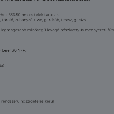
zhoz 536.50 nm-es telek tartozik.
, tároló, zuhanyzó + wc, gardrób, terasz, garázs.
 a legmagasabb minőségű levegő hőszivattyús mennyezeti fűtés
y Leier 30 N+F,
ből.
 rendszerű hőszigetelés kerül