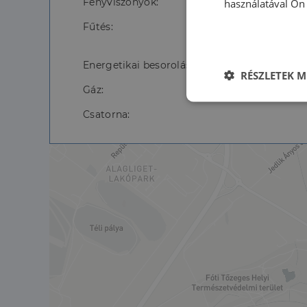
Fényviszonyok:
használatával Ön 
Fűtés:
Energetikai besorolás:
RÉSZLETEK M
Gáz:
Elengedhetet
Csatorna:
szüksége
Az elengedhetetlenül 
fiókkezelést. A webo
Név
li_gc