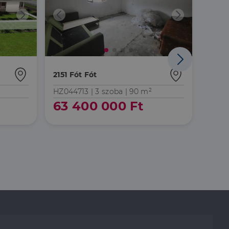
Áresés
2151 Fót Fót
2151 
HZ044713 |
3 szoba
| 90 m²
HZ07
63 400 000 Ft
10