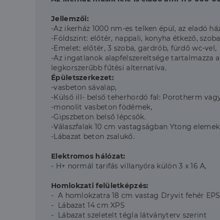
Jellemzői:
-Az ikerház 1000 nm-es telken épül, az eladó há
-Földszint: előtér, nappali, konyha étkező, szoba
-Emelet: előtér, 3 szoba, gardrób, fürdő wc-vel,
-Az ingatlanok alapfelszereltsége tartalmazza
legkorszerűbb fűtési alternatíva.
Épületszerkezet:
-vasbeton sávalap,
-Külső ill- belső teherhordó fal: Porotherm vag
-monolit vasbeton födémek,
-Gipszbeton belső lépcsők.
-Válaszfalak 10 cm vastagságban Ytong elemek
-Lábazat beton zsalukő.
Elektromos hálózat:
- H+ normál tarifás villanyóra külön 3 x 16 A,
Homlokzati felületképzés:
- A homlokzatra 18 cm vastag Dryvit fehér EPS
- Lábazat 14 cm XPS
- Lábazat szeletelt tégla látványterv szerint