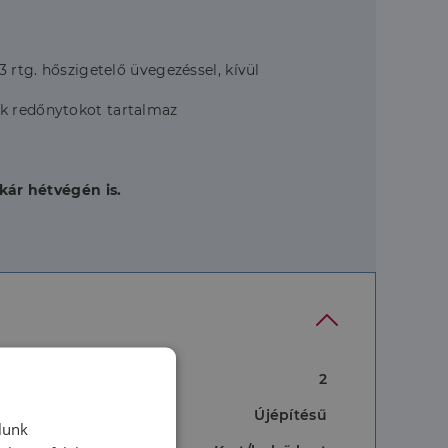
3 rtg. hőszigetelő üvegezéssel, kívül
ak redőnytokot tartalmaz
kár hétvégén is.
2
Újépítésű
lunk