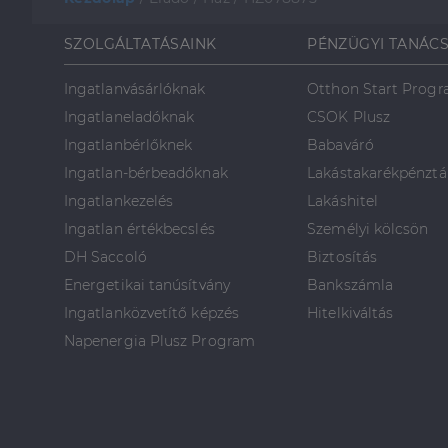
SZOLGÁLTATÁSAINK
PÉNZÜGYI TANÁC
Ingatlanvásárlóknak
Otthon Start Prog
Ingatlaneladóknak
CSOK Plusz
Ingatlanbérlőknek
Babaváró
Ingatlan-bérbeadóknak
Lakástakarékpénztá
Ingatlankezelés
Lakáshitel
Ingatlan értékbecslés
Személyi kölcsön
DH Saccoló
Biztosítás
Energetikai tanúsítvány
Bankszámla
Ingatlanközvetítő képzés
Hitelkiváltás
Napenergia Plusz Program