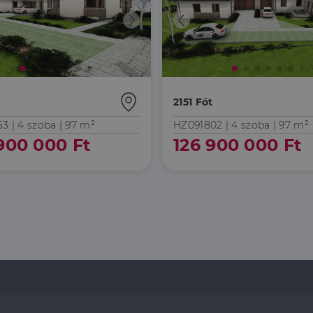
t
2151 Fót
53 |
4 szoba
| 97 m²
HZ091802 |
4 szoba
| 97 m²
900 000 Ft
126 900 000 Ft