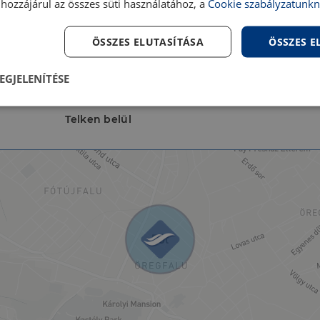
Napfényes
Nézet:
hozzájárul az összes süti használatához, a
Cookie szabályzatunkn
Mennyezeti hűtés-
Szerkezet:
ÖSSZES ELUTASÍTÁSA
ÖSSZES 
fűtés,Padlófűtés
A
Víz:
EGJELENÍTÉSE
Nincs
Villany:
lenül
Teljesítmény
Célzás
Fu
Telken belül
s
Elengedhetetlenül szükséges
Teljesítmény
Célzás
Funkcionalitás
szükséges sütik lehetővé teszik a webhely alapvető funkcióit, például a felhasználói be
ldal nem használható megfelelően az elengedhetetlenül szükséges sütik nélkül.
Szolgáltató
/
Lejárat
Leírás
Domain
5
A cookie-k nem alapvető célokra történő felhasználásá
LinkedIn