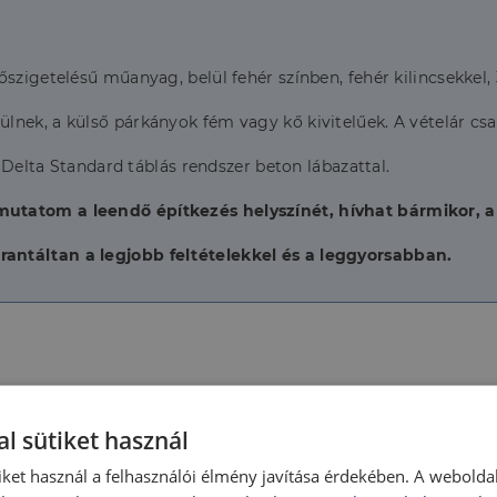
szigetelésű műanyag, belül fehér színben, fehér kilincsekkel, 
lnek, a külső párkányok fém vagy kő kivitelűek. A vételár cs
k Delta Standard táblás rendszer beton lábazattal.
utatom a leendő építkezés helyszínét, hívhat bármikor, a
antáltan a legjobb feltételekkel és a leggyorsabban.
2026
Belső szintek száma:
l sütiket használ
Újépítésű
Épület belső állapota:
iket használ a felhasználói élmény javítása érdekében. A webolda