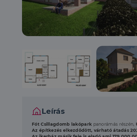
Leírás
Fót Csillagdomb lakópark
panorámás részén,
Az építkezés
elkezdődött, várható átadás 202
Az ikerház másik fele is eladó ami 179 000 00