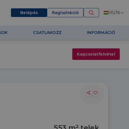
HUN
Belépés
Regisztráció
SOK
CSATLAKOZZ
INFORMÁCIÓ
Kapcsolatfelvétel
553 m² telek