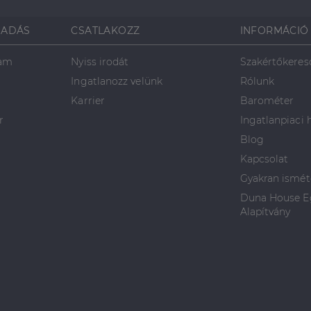
SADÁS
CSATLAKOZZ
INFORMÁCIÓ
ram
Nyiss irodát
Szakértőkeres
Ingatlanozz velünk
Rólunk
Karrier
Barométer
r
Ingatlanpiaci 
Blog
Kapcsolat
Gyakran ismét
Duna House Eg
Alapítvány