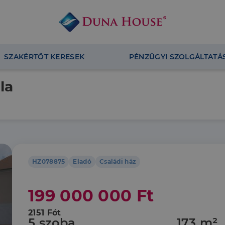
SZAKÉRTŐT KERESEK
PÉNZÜGYI SZOLGÁLTATÁ
la
HZ078875
Eladó
Családi ház
199 000 000 Ft
2151 Fót
5 szoba
173 m²