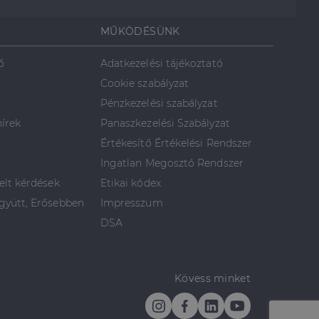
MŰKÖDÉSÜNK
ő
Adatkezelési tájékoztató
Cookie szabályzat
Pénzkezelési szabályzat
hírek
Panaszkezelési Szabályzat
Értékesítő Értékelési Rendszer
Ingatlan Megosztó Rendszer
elt kérdések
Etikai kódex
yütt, Erősebben
Impresszum
DSA
Kövess minket