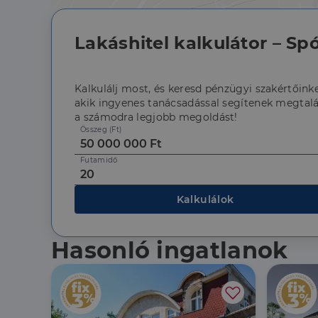
CookieScriptConse
Lakáshitel kalkulátor – Spó
Kalkulálj most, és keresd pénzügyi szakértőinke
Szolgáltató
Név
akik ingyenes tanácsadással segítenek megtalá
Domain
Név
a számodra legjobb megoldást!
Szolgált
Név
_lang
dh.hu
Domain
Összeg (Ft)
_ga_F4MKCEZ8P5
IDE
Google 
Futamidő
.doublec
lidc
bcookie
Microso
Kalkulálok
Corpora
_ga
.linkedi
_fbp
Meta Pl
Hasonló ingatlanok
Inc.
.dh.hu
_gcl_au
Google 
.dh.hu