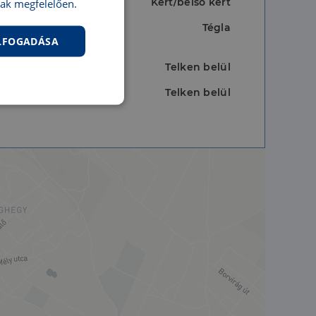
Kert/belső kert
ak megfelelően.
Tégla
ELFOGADÁSA
Telken belül
Telken belül
nkcionalitás
jelentkezést és a
hoz való