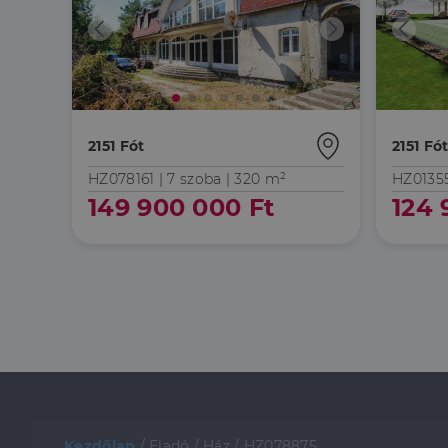
2151 Fót
2151 Fó
HZ078161 |
7 szoba
| 320 m²
HZ0135
149 900 000 Ft
124 
Kezdőlap
/
Eladó
/
Ház
/
HZ078875