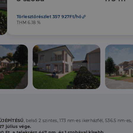
Törlesztőrészlet 357 927Ft/hó
THM 6.18 %
ÚJÉPÍTÉSŰ
, belső 2 szintes, 173 nm-es ikerházfél, 536.5 nm-es,
7 július vége.
0 Ft, a telekrész 447 nm, és 1 szobával kisebb.