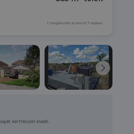
2 megtekintés az elmúlt 7 napban
 saját kertrésszel eladó.