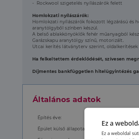
- Rockwool szigetelés nyílászárók felett
Homlokzati nyílászárók:
Homlokzati nyílászárók fokozott légzárású és hő
aranytölgyből színben készül.
A belső ablakkönyöklők fehér műanyagból készü
Garázskapu aranytölgy színű, motorizált.
Utcai kerítés látványterv szerint, oldalkerítése
Ha felkeltettem érdeklődését, szívesen megm
Díjmentes bankfüggetlen hitelügyintézés gar
Általános adatok
Építés éve:
Ez a webolda
Épület külső állapota:
Ez a weboldal süt