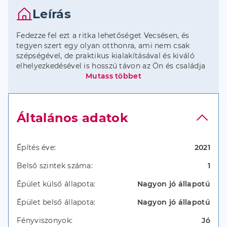
Leírás
Fedezze fel ezt a ritka lehetőséget Vecsésen, és
tegyen szert egy olyan otthonra, ami nem csak
szépségével, de praktikus kialakításával és kiváló
elhelyezkedésével is hosszú távon az Ön és családja
elégedettségét szolgálja.
Mutass többet
Általános adatok
A ház Vecsésen található, amely Budapest
közelségével és jó infrastruktúrájával ideális
választás azok számára, akik a főváros által nyújtotta
lehetőségeket szeretnék élvezni, miközben egy
Építés éve:
2021
nyugodt, családias környezetben élnek. Ez az
Belső szintek száma:
1
ingatlan különösen alkalmas lehet két generáció
számára, akik együtt, de mégis különálló
Épület külső állapota:
Nagyon jó állapotú
lakrészekben szeretnének élni, biztosítva ezzel
mindenkinek a magánéletét.
Épület belső állapota:
Nagyon jó állapotú
Fényviszonyok:
Jó