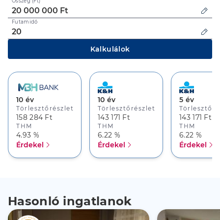
Összeg (Ft)
Futamidő
Kalkulálok
10 év
10 év
5 év
Törlesztőrészlet
Törlesztőrészlet
Törlesztőré
158 284 Ft
143 171 Ft
143 171 Ft
THM
THM
THM
4.93 %
6.22 %
6.22 %
Érdekel
Érdekel
Érdekel
Hasonló ingatlanok