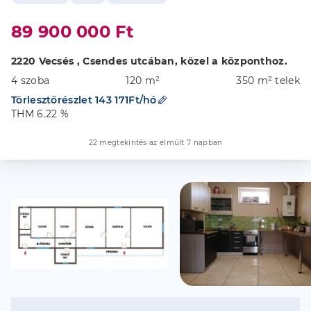
89 900 000 Ft
2220 Vecsés , Csendes utcában, közel a központhoz.
4 szoba
120 m²
350 m² telek
Törlesztőrészlet 143 171Ft/hó
THM 6.22 %
22 megtekintés az elmúlt 7 napban