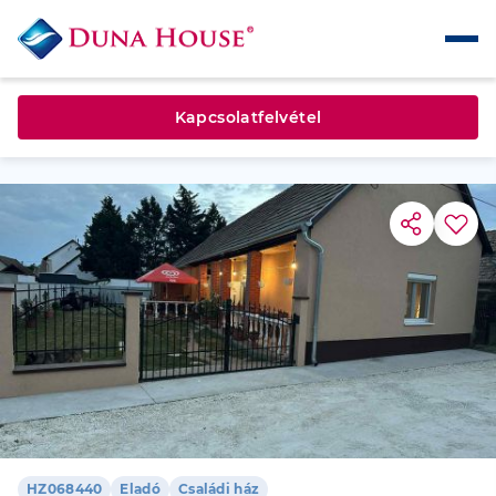
Kapcsolatfelvétel
HZ068440
Eladó
Családi ház