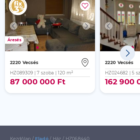
Áresés
2220 Vecsés
2220 Vecsés
HZ089309 |
7 szoba
| 120 m²
HZ024682 |
5 s
87 000 000 Ft
162 900 
Kezdőlap
/
Eladó
/
Ház
/
HZ068440