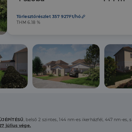
Törlesztőrészlet 357 927Ft/hó
THM 6.18 %
ÚJÉPÍTÉSŰ
, belső 2 szintes, 144 nm-es ikerházfél, 447 nm-es, s
7 július vége.