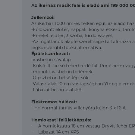
Az ikerház másik fele is eladó ami 199 000 00
Jellemzői:
Az ikerház 1000 nm-es telken épül, az eladó ház
-Földszint: előtér, nappali, konyha étkező, tárol
-Emelet: előtér, 3 szoba, fürdő wc-vel,
-Az ingatlanok alapfelszereltsége tartalmazza
legkorszerűbb fűtési alternatíva.
Épületszerkezet:
-vasbeton sávalap,
-Külső ill- belső teherhordó fal: Porotherm vag
-monolit vasbeton födémek,
-Gipszbeton belső lépcsők.
-Válaszfalak 10 cm vastagságban Ytong elemek
-Lábazat beton zsalukő.
Elektromos hálózat:
- H+ normál tarifás villanyóra külön 3 x 16 A,
Homlokzati felületképzés:
- A homlokzatra 18 cm vastag Dryvit fehér EPS
- Lábazat 14 cm XPS