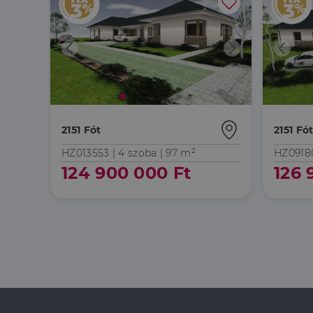
2151 Fót
2151 Fó
HZ013553 |
4 szoba
| 97 m²
HZ0918
124 900 000 Ft
126 