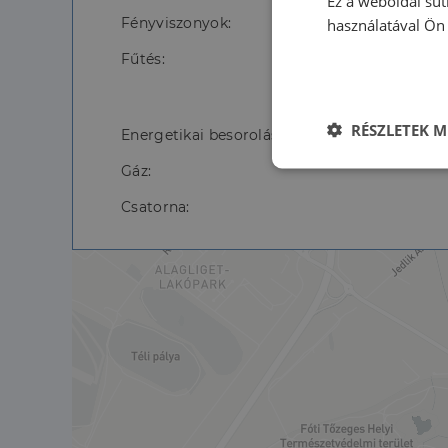
Ez a weboldal süt
Fényviszonyok:
használatával Ön 
Fűtés:
fűté
RÉSZLETEK M
Energetikai besorolás:
Gáz:
Elengedhetet
szüksége
Csatorna:
Az elengedhetetlenül 
fiókkezelést. A webo
Név