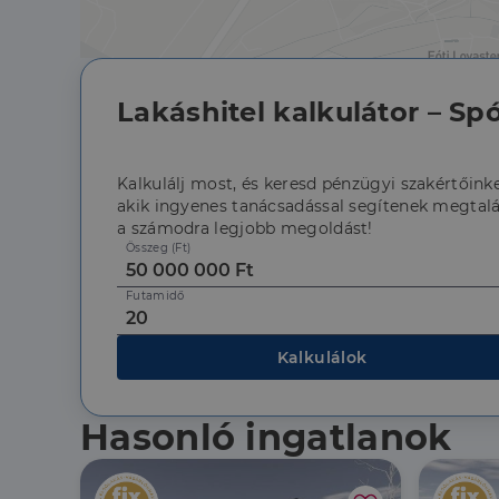
li_gc
CookieScriptConse
Lakáshitel kalkulátor – Spó
Szolgáltató
Név
Kalkulálj most, és keresd pénzügyi szakértőinke
Domain
Név
akik ingyenes tanácsadással segítenek megtalá
Szolgált
Név
_lang
dh.hu
Domain
a számodra legjobb megoldást!
_ga_F4MKCEZ8P5
Összeg (Ft)
IDE
Google 
.doublec
lidc
Futamidő
bcookie
Microso
Corpora
_ga
.linkedi
Kalkulálok
_fbp
Meta Pl
Inc.
.dh.hu
Hasonló ingatlanok
_gcl_au
Google 
.dh.hu