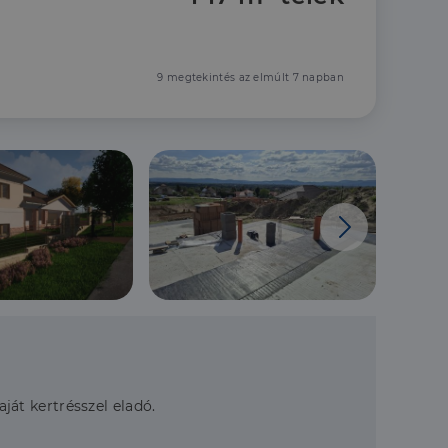
9 megtekintés az elmúlt 7 napban
aját kertrésszel eladó.