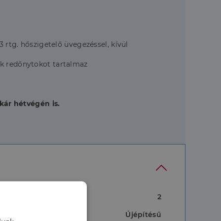
3 rtg. hőszigetelő üvegezéssel, kívül
ak redőnytokot tartalmaz
kár hétvégén is.
2
Újépítésű