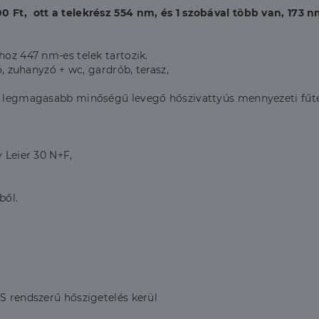
0 Ft, ott a telekrész 554 nm, és 1 szobával több van, 173 n
hoz 447 nm-es telek tartozik.
ó, zuhanyzó + wc, gardrób, terasz,
 a legmagasabb minőségű levegő hőszivattyús mennyezeti fűtés
y Leier 30 N+F,
ből.
 rendszerű hőszigetelés kerül