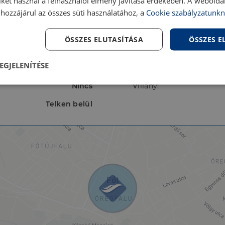
iket használ a felhasználói élmény javítása érdekében. A webolda
Napfényes
Nézet:
hozzájárul az összes süti használatához, a
Cookie szabályzatunkn
Mennyezeti hűtés-
Szerkezet:
ÖSSZES ELUTASÍTÁSA
ÖSSZES 
s,Hőszivattyú,Mennyezeti
hűtés-fűtés,Padlófűtés
EGJELENÍTÉSE
A
Víz:
Nincs
Villany:
lenül
Teljesítmény
Célzás
Fu
s
Telken belül
Elengedhetetlenül szükséges
Teljesítmény
Célzás
Funkcionalitás
szükséges sütik lehetővé teszik a webhely alapvető funkcióit, például a felhasználói be
ldal nem használható megfelelően az elengedhetetlenül szükséges sütik nélkül.
Szolgáltató
/
Lejárat
Leírás
Domain