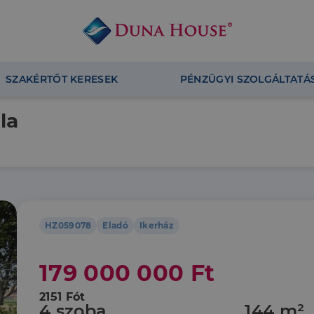
SZAKÉRTŐT KERESEK
PÉNZÜGYI SZOLGÁLTATÁ
la
HZ059078
Eladó
Ikerház
179 000 000 Ft
2151 Fót
4 szoba
144 m²