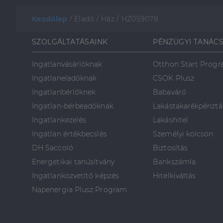
Kezdőlap
/
Eladó
/
Ház
/
HZ059078
SZOLGÁLTATÁSAINK
PÉNZÜGYI TANÁC
Ingatlanvásárlóknak
Otthon Start Prog
Ingatlaneladóknak
CSOK Plusz
Ingatlanbérlőknek
Babaváró
Ingatlan-bérbeadóknak
Lakástakarékpénztá
Ingatlankezelés
Lakáshitel
Ingatlan értékbecslés
Személyi kölcsön
DH Saccoló
Biztosítás
Energetikai tanúsítvány
Bankszámla
Ingatlanközvetítő képzés
Hitelkiváltás
Napenergia Plusz Program