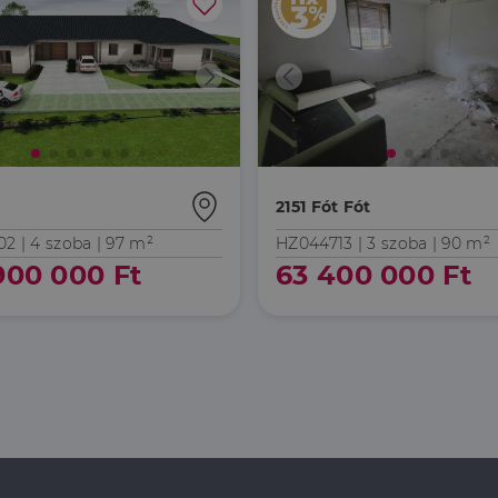
t
2151 Fót Fót
02 |
4 szoba
| 97 m²
HZ044713 |
3 szoba
| 90 m²
900 000 Ft
63 400 000 Ft