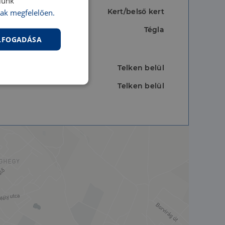
lunk
Kert/belső kert
ak megfelelően.
Tégla
ELFOGADÁSA
Telken belül
Telken belül
nkcionalitás
jelentkezést és a