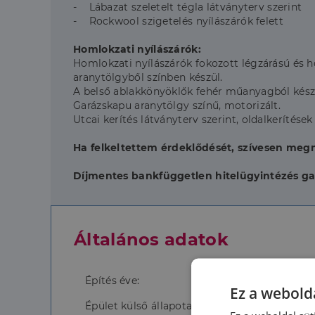
- Lábazat szeletelt tégla látványterv szerint
- Rockwool szigetelés nyílászárók felett
Homlokzati nyílászárók:
Homlokzati nyílászárók fokozott légzárású és hő
aranytölgyből színben készül.
A belső ablakkönyöklők fehér műanyagból készü
Garázskapu aranytölgy színű, motorizált.
Utcai kerítés látványterv szerint, oldalkerítése
Ha felkeltettem érdeklődését, szívesen megm
Díjmentes bankfüggetlen hitelügyintézés gar
Általános adatok
Építés éve:
Ez a webolda
Épület külső állapota: