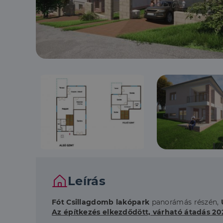
Leírás
Fót Csillagdomb lakópark
panorámás részén,
Az építkezés elkezdődött, várható átadás 202