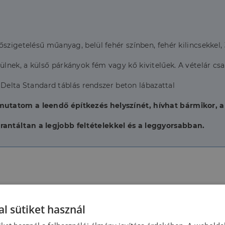
szigetelésű műanyag, belül fehér színben, fehér kilincsekkel, 
lnek, a külső párkányok fém vagy kő kivitelűek. A vételár cs
k Delta Standard táblás rendszer beton lábazattal
utatom a leendő építkezés helyszínét, hívhat bármikor, a
antáltan a legjobb feltételekkel és a leggyorsabban.
2027
Belső szintek száma:
l sütiket használ
Újépítésű
Épület belső állapota: