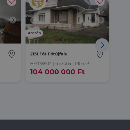
Áresés
2151 Fót Fótújfalu
2151 
HZ078904 |
6 szoba
| 190 m²
HZ04
104 000 000 Ft
155