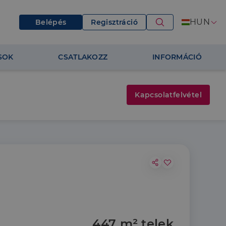
HUN
Belépés
Regisztráció
SOK
CSATLAKOZZ
INFORMÁCIÓ
Kapcsolatfelvétel
447 m² telek