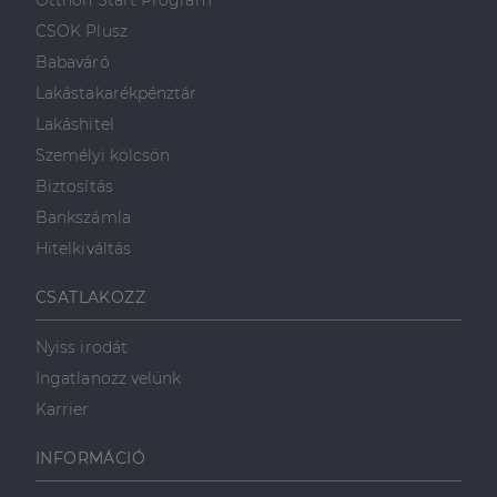
Otthon Start Program
weboldalt.
süti, amely biztosítja
használja a
.linkedin.com
a weboldal megfelel
weboldalt, és
CSOK Plusz
működését.
minden olyan
reklámról,
Babaváró
_ga
1 év 1
amelyet a
Ez a cookie-név
Google LLC
hónap
végfelhasználó
társítva van a Googl
.dh.hu
Lakástakarékpénztár
láthatott,
Universal Analytics-
mielőtt
hez - amely jelentős
Lakáshitel
meglátogatta
frissítés a Google
az említett
által leggyakrabban
Személyi kölcsön
weboldalt.
használt elemzési
szolgáltatáshoz. Ez a
Biztosítás
süti az egyedi
bcookie
1 év
Ez egy
Microsoft
felhasználók
Microsoft MSN
Corporation
Bankszámla
megkülönböztetésér
első féltől
.linkedin.com
szolgál,
származó
Hitelkiváltás
véletlenszerűen
sütik, amely a
generált szám
weboldal
hozzárendelésével
tartalmának
CSATLAKOZZ
kliens azonosítóként
közösségi
A webhely minden
médián
oldalkérésében
keresztül
Nyiss irodát
szerepel, és a
történő
webhely-elemzési
megosztására
Ingatlanozz velünk
jelentések látogatói,
szolgál.
munkamenet- és
Karrier
kampányadatainak
_fbp
2
A Facebook
Meta Platform
kiszámítására szolgál
hónap
egy sor olyan
Inc.
4 hét
reklámtermék
.dh.hu
INFORMÁCIÓ
szállítására
használja,
mint például