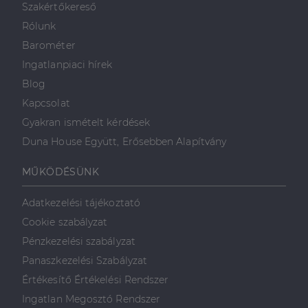
Szakértőkereső
valós idejű
ajánlattétel
Rólunk
harmadik fél
hirdetőitől
Barométer
_gcl_au
2
Ezt a cookie-t
Google LLC
Ingatlanpiaci hírek
hónap
a Doubleclick
.dh.hu
4 hét
állítja be, és
Blog
információkat
szolgáltat
Kapcsolat
arról, hogy a
végfelhasználó
Gyakran ismételt kérdések
hogyan
használja a
Duna House Együtt, Erősebben Alapítvány
weboldalt, és
minden olyan
reklámról,
MŰKÖDÉSÜNK
amelyet a
végfelhasználó
láthatott,
mielőtt
Adatkezelési tájékoztató
meglátogatta
az említett
Cookie szabályzat
weboldalt.
Pénzkezelési szabályzat
Panaszkezelési Szabályzat
Értékesítő Értékelési Rendszer
Ingatlan Megosztó Rendszer