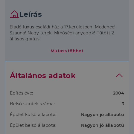
Leírás
Eladó luxus családi ház a 17.kerületben! Medence!
Szauna! Nagy terek! Minőségi anyagok! Fűtött 2
állásos garázs!
Az ingatlan egy 903nm-es parkosított telken
Mutass többet
helyezkedik el, mely belső kétszintes alápincézett
épület.
Magas minőségű anyagok felhasználásával készült
Általános adatok
ahol 3 hálószoba, hatalmas nappali konyha-étkező, 2
fürdőszoba, külön Wc, gardrób került kialakításra
ezeken felül a pincében konditerem, szauna és a
kétállásos fűtött garázs is helyet kapott.
Építés éve:
2004
Belső szintek száma:
3
Fűtése padlófűtéssel megoldott radiátoros
rásegítéssel.
Épület külső állapota:
Nagyon jó állapotú
Mediterrán olasz hullámcserép
Egyedileg gyártatott ráccsal védett, hang és
Épület belső állapota:
Nagyon jó állapotú
hőszigetelt fa nyílászárók.