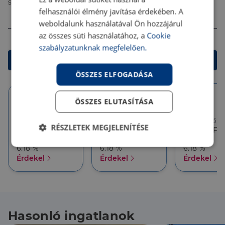
számodra legjobb megoldást!
felhasználói élmény javítása érdekében. A
Összeg (Ft)
weboldalunk használatával Ön hozzájárul
Futamidő
az összes süti használatához, a
Cookie
szabályzatunknak megfelelően.
Kalkulálok
ÖSSZES ELFOGADÁSA
ÖSSZES ELUTASÍTÁSA
10 év
10 év
5 év
Törlesztőrészlet
Törlesztőrészlet
Törlesztőré
RÉSZLETEK MEGJELENÍTÉSE
386 626 Ft
357 927 Ft
357 927 Ft
THM
THM
THM
Elengedhetetlenül
Teljesítmény
6.18 %
6.18 %
6.18 %
szükséges
Érdekel
Érdekel
Érdekel
Célzás
Funkcionalitás
Hasonló ingatlanok