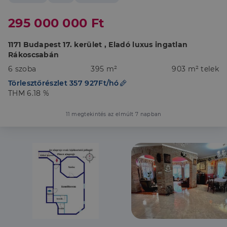
295 000 000 Ft
1171 Budapest 17. kerület , Eladó luxus ingatlan
Rákoscsabán
6 szoba
395 m²
903 m² telek
Törlesztőrészlet 357 927Ft/hó
THM 6.18 %
11 megtekintés az elmúlt 7 napban