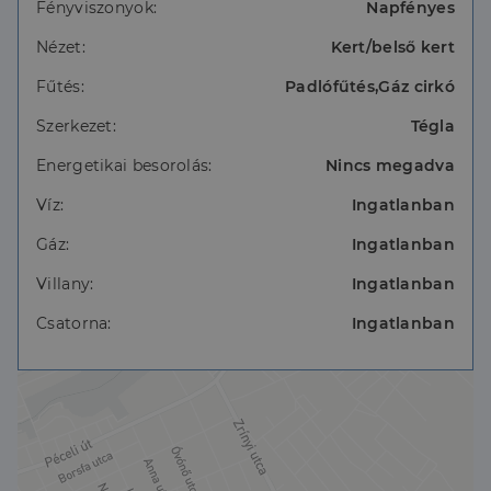
4 méternél nagyobb elektromos fa garázsajtó.
Fényviszonyok:
Napfényes
Hatalmas fedett terasz
Lehetőség további szobák kialakítására
Nézet:
Kert/belső kert
Egyedi stílus
Fűtés:
Padlófűtés,Gáz cirkó
Szerkezet:
Tégla
Ajánlom azok számára akinek fontos a
megbízhatóság és a kényelem.
Energetikai besorolás:
Nincs megadva
További információkért várom hívását a hét bármely
Víz:
Ingatlanban
napján!
Gáz:
Ingatlanban
Villany:
Ingatlanban
Csatorna:
Ingatlanban