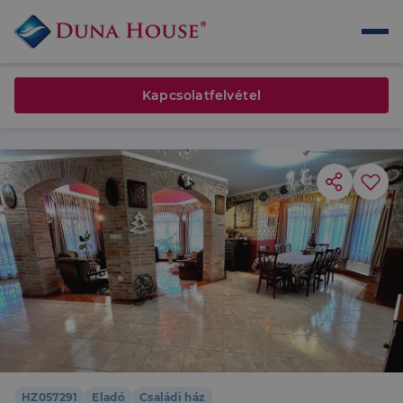
Kapcsolatfelvétel
HZ057291
Eladó
Családi ház