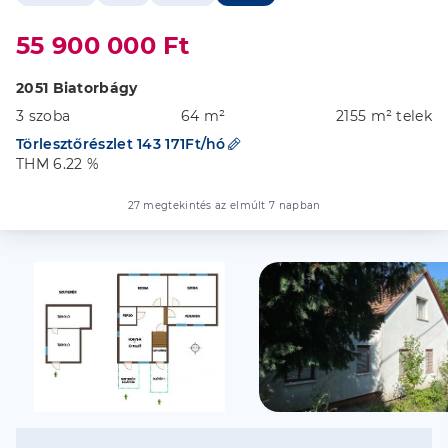
55 900 000 Ft
2051 Biatorbágy
3 szoba
64 m²
2155 m² telek
Törlesztőrészlet 143 171Ft/hó
THM 6.22 %
27 megtekintés az elmúlt 7 napban