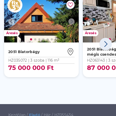
Áresés
Áresés
2051 Biatorbá
2051 Biatorbágy
mégis csendes
HZ035072 |
3 szoba
| 116 m²
HZ063143 |
3 s
75 000 000 Ft
87 000 0
Kezdőlap
/
Eladó
/
Ház
/
HZ055434