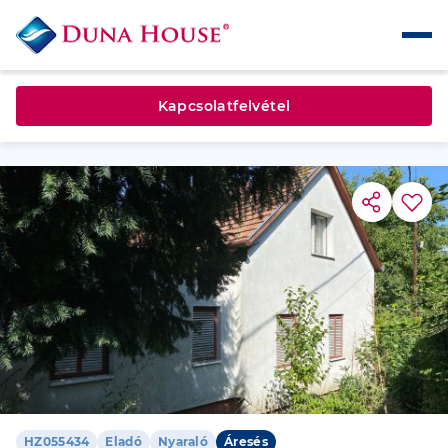
Kapcsolatfelvétel
HZ055434
Eladó
Nyaraló
Áresés