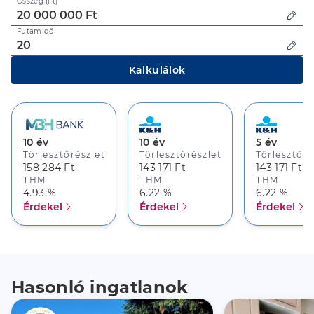
Összeg (Ft)
Futamidő
Kalkulálok
10 év
10 év
5 év
Törlesztőrészlet
Törlesztőrészlet
Törlesztőré
158 284 Ft
143 171 Ft
143 171 Ft
THM
THM
THM
4.93 %
6.22 %
6.22 %
Érdekel
Érdekel
Érdekel
Hasonló ingatlanok