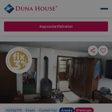
Kapcsolatfelvétel
HZ052773
Eladó
Családi ház
Áresés
Prémium