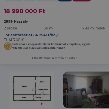
18 990 000 Ft
2899 Naszály
2 szoba
58 m²
1798 m² telek
Törlesztőrészlet 84 254Ft/hó
THM 3.06 %
Csak az ár és négyzetméterár kritériumot vizsgáljuk, egyéb
feltételekről érdeklődj értékesítőinknél!
6 megtekintés az elmúlt 7 napban