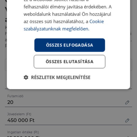
felhasználói élmény javítása érdekében. A
Vásárold meg első lakásod,
weboldalunk használatával Ön hozzájárul
akár 10% önerővel!
az összes süti használatához, a
Cookie
Kalkulálj most fix 3%-os éves kamattal, akár 50 millió Ft
szabályzatunknak megfelelően.
hitelösszegig! Pénzügyi szakértőink segítenek eligazodni
az Otthon Start Program éppen aktuális feltételei között.
ÖSSZES ELFOGADÁSA
Fordulj hozzájuk bizalommal!
Hitelcél
ÖSSZES ELUTASÍTÁSA
Lakóház
RÉSZLETEK MEGJELENÍTÉSE
Összeg (Ft)
Elengedhetetlenül
Teljesítmény
szükséges
Futamidő
Jövedelem (Ft)
Célzás
Funkcionalitás
Ingatlan értéke (Ft)