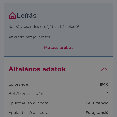
Leírás
Naszály csendes utcájában ház eladó!
Az eladó ház jellemzői:
- 1798 m2 telekterület
Mutass többet
- 58 m2 hasznos alapterület
- 2 szoba
- vegyes falazat (vályog + kő)
Általános adatok
- fa födém
- cserép héjazat
- felújítandó állapot
- fűtése kandallóval
Építés éve:
1940
Belső szintek száma:
1
Amennyiben felkeltettem érdeklődését, hívjon még
ma!
Épület külső állapota:
Felújítandó
Épület belső állapota:
Felújítandó