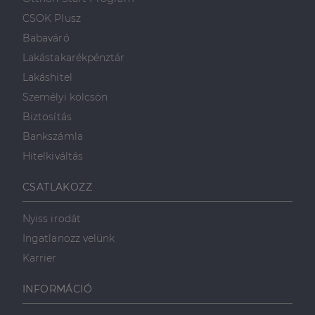
weboldalt.
süti, amely biztosítja
használja a
.linkedin.com
a weboldal megfelel
weboldalt, és
CSOK Plusz
működését.
minden olyan
reklámról,
Babaváró
_ga
1 év 1
amelyet a
Ez a cookie-név
Google LLC
hónap
végfelhasználó
társítva van a Googl
.dh.hu
Lakástakarékpénztár
láthatott,
Universal Analytics-
mielőtt
hez - amely jelentős
Lakáshitel
meglátogatta
frissítés a Google
az említett
által leggyakrabban
Személyi kölcsön
weboldalt.
használt elemzési
szolgáltatáshoz. Ez a
Biztosítás
süti az egyedi
bcookie
1 év
Ez egy
Microsoft
felhasználók
Microsoft MSN
Bankszámla
Corporation
megkülönböztetésér
első féltől
.linkedin.com
szolgál,
származó
Hitelkiváltás
véletlenszerűen
sütik, amely a
generált szám
weboldal
hozzárendelésével
tartalmának
CSATLAKOZZ
kliens azonosítóként
közösségi
A webhely minden
médián
oldalkérésében
keresztül
Nyiss irodát
szerepel, és a
történő
webhely-elemzési
megosztására
Ingatlanozz velünk
jelentések látogatói,
szolgál.
munkamenet- és
Karrier
kampányadatainak
_fbp
2
A Facebook
Meta Platform
kiszámítására szolgál
hónap
egy sor olyan
Inc.
4 hét
reklámtermék
.dh.hu
INFORMÁCIÓ
szállítására
használja,
mint például