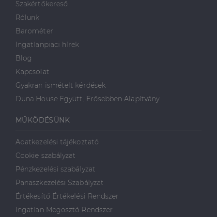
Szakértőkereső
valós idejű
ajánlattétel
Rólunk
harmadik fél
hirdetőitől
Barométer
_gcl_au
2
Ezt a cookie-t
Google LLC
Ingatlanpiaci hírek
hónap
a Doubleclick
.dh.hu
4 hét
állítja be, és
Blog
információkat
szolgáltat
Kapcsolat
arról, hogy a
végfelhasználó
Gyakran ismételt kérdések
hogyan
használja a
Duna House Együtt, Erősebben Alapítvány
weboldalt, és
minden olyan
reklámról,
MŰKÖDÉSÜNK
amelyet a
végfelhasználó
láthatott,
mielőtt
Adatkezelési tájékoztató
meglátogatta
az említett
Cookie szabályzat
weboldalt.
Pénzkezelési szabályzat
Panaszkezelési Szabályzat
Értékesítő Értékelési Rendszer
Ingatlan Megosztó Rendszer