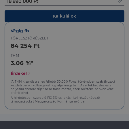
Kalkulálok
Elengedhetetlenül szükséges
Teljesítmény
Végig fix
Célzás
Funkcionalitás
TÖRLESZTŐRÉSZLET
Az elengedhetetlenül szükséges sütik lehetővé teszik
84 254 Ft
a webhely alapvető funkcióit, például a felhasználói
bejelentkezést és a fiókkezelést. A weboldal nem
THM
használható megfelelően az elengedhetetlenül
szükséges sütik nélkül.
3.06 %*
Szolgáltató
/
Név
Lejárat
Leírás
Érdekel
Domain
li_gc
5
A cookie-k nem
*A THM kizárólag a legfeljebb 30.000 Ft-os, törvényben szabályozott
LinkedIn
kezdeti banki költségeket foglalja magában. Az értékbecslés és a
hónap
alapvető célokra
Corporation
helyszíni szemle díját nem tartalmazza, ezek mértéke bankonként
4 hét
történő
.linkedin.com
eltérő lehet.
felhasználásához
való
A hirdetésben szereplő FIX 3%-os lakáshitel részét képező
támogatásokat Magyarország Kormánya nyújtja.
hozzájárulás
tárolására
szolgál
CookieScriptConsent
2
Ezt a cookie-t a
CookieScript
hónap
Cookie-
dh.hu
4 hét
Script.com