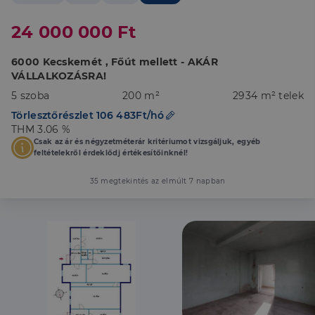
24 000 000 Ft
6000 Kecskemét , Főút mellett - AKÁR
VÁLLALKOZÁSRA!
5 szoba
200 m²
2934 m² telek
Törlesztőrészlet 106 483Ft/hó
THM 3.06 %
Csak az ár és négyzetméterár kritériumot vizsgáljuk, egyéb
feltételekről érdeklődj értékesítőinknél!
35 megtekintés az elmúlt 7 napban