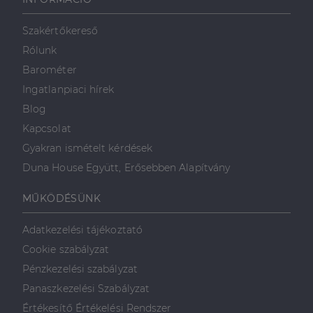
weboldalt, és
minden olyan
reklámról,
Szakértőkereső
amelyet a
végfelhasználó
Rólunk
láthatott,
mielőtt
Barométer
meglátogatta
az említett
Ingatlanpiaci hírek
weboldalt.
Blog
Kapcsolat
Gyakran ismételt kérdések
Duna House Együtt, Erősebben Alapítvány
MŰKÖDÉSÜNK
Adatkezelési tájékoztató
Cookie szabályzat
Pénzkezelési szabályzat
Panaszkezelési Szabályzat
Értékesítő Értékelési Rendszer