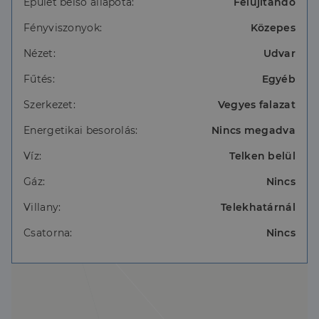
Épület belső állapota:
Felújítandó
bevezetni a házba. Fűtése vegyes tüzelésű kályhával
megoldható.
Fényviszonyok:
Közepes
A ház elhelyezkedésének köszönhetően,
Nézet:
Udvar
alkalmas lehet olyan vállalkozónak aki
Fűtés:
Egyéb
gépjárműparkkal rendelkezik telephelynek is
kialakítható, szükség esetén még további
Szerkezet:
Vegyes falazat
földterület is vásárolható hozzá.
Energetikai besorolás:
Nincs megadva
Víz:
Telken belül
Gáz:
Nincs
Villany:
Telekhatárnál
Csatorna:
Nincs