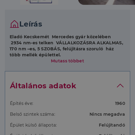
Leírás
Eladó Kecskemét Mercedes gyár közelében
2934 nm-es telken VÁLLALKOZÁSRA ALKALMAS,
170 nm –es, 5 SZOBÁS, felújításra szoruló ház
több mellék épülettel.
Mutass többet
Forgalmas aszfaltos út mentén, nagyon könnyen
megközelítő helyen. Azonnal birtokba vehető.
Az ingatlan stabil falazattal, alappal, és erős fa
Általános adatok
tetőszerkezettel rendelkezik. Két bejárat, 5 szoba,
fürdőszoba, wc, konyha, és kamra helyiségekből áll.
Kialakítható akár két generációnak, illetve
tökéletes lehetőség munkásszállónak is.
Építés éve:
1960
Továbbá tartozik hozzá egy 80 nm-es melléképület,
Belső szintek száma:
Nincs megadva
ami szintén felújítandó, de lehetőség van akár
garázs, vagy tároló építésére is.
Épület külső állapota:
Felújítandó
Az ingatlanban jelenleg nincs villany, de
visszaköthető, illetve fúrt kútról lehet vizet