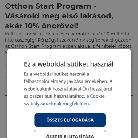
Otthon Start Program -
Vásárold meg első lakásod,
akár 10% önerővel!
Kalkulálj most fix 3%-os éves kamattal, akár 50 millió Ft
hitelösszegig! Pénzügyi szakértőink segítenek eligazodni
az Otthon Start Program éppen aktuális feltételei között.
Fordulj hozzájuk bizalommal!
Ez a weboldal sütiket használ
Hitelcél
Lakóház
Ez a weboldal sütiket használ a
felhasználói élmény javítása érdekében. A
Összeg (Ft)
weboldalunk használatával Ön hozzájárul
az összes süti használatához, a
Cookie
szabályzatunknak megfelelően.
Futamidő
ÖSSZES ELFOGADÁSA
Jövedelem (Ft)
ÖSSZES ELUTASÍTÁSA