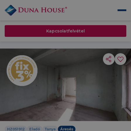
Kapcsolatfelvétel
HZ051912
Eladó
Tanya
Áresés