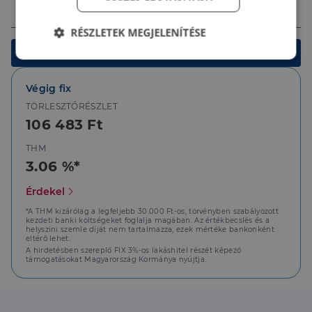
Ingatlan értéke (Ft)
RÉSZLETEK MEGJELENÍTÉSE
Kalkulálok
Elengedhetetlenül
Teljesítmény
szükséges
Végig fix
TÖRLESZTŐRÉSZLET
106 483 Ft
Célzás
Funkcionalitás
THM
3.06 %*
Érdekel
*A THM kizárólag a legfeljebb 30.000 Ft-os, törvényben szabályozott
kezdeti banki költségeket foglalja magában. Az értékbecslés és a
Elengedhetetlenül szükséges
Teljesítmény
helyszíni szemle díját nem tartalmazza, ezek mértéke bankonként
eltérő lehet.
Célzás
Funkcionalitás
A hirdetésben szereplő FIX 3%-os lakáshitel részét képező
támogatásokat Magyarország Kormánya nyújtja.
Az elengedhetetlenül szükséges sütik lehetővé teszik
a webhely alapvető funkcióit, például a felhasználói
bejelentkezést és a fiókkezelést. A weboldal nem
használható megfelelően az elengedhetetlenül