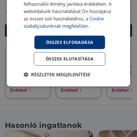
Összeg (Ft)
felhasználói élmény javítása érdekében. A
weboldalunk használatával Ön hozzájárul
Futamidő
az összes süti használatához, a
Cookie
szabályzatunknak megfelelően.
Kalkulálok
ÖSSZES ELFOGADÁSA
ÖSSZES ELUTASÍTÁSA
10 év
10 év
5 év
Törlesztőrészlet
Törlesztőrészlet
Törlesztőré
386 626 Ft
357 927 Ft
357 927 Ft
RÉSZLETEK MEGJELENÍTÉSE
THM
THM
THM
6.18 %
6.18 %
6.18 %
Elengedhetetlenül
Teljesítmény
Érdekel
Érdekel
Érdekel
szükséges
Célzás
Funkcionalitás
Hasonló ingatlanok