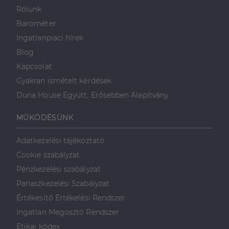
valós idejű
ajánlattétel
Rólunk
harmadik fél
hirdetőitől
Barométer
_gcl_au
2
Ezt a cookie-t
Ingatlanpiaci hírek
Google LLC
hónap
a Doubleclick
.dh.hu
4 hét
állítja be, és
Blog
információkat
szolgáltat
Kapcsolat
arról, hogy a
végfelhasználó
Gyakran ismételt kérdések
hogyan
használja a
Duna House Együtt, Erősebben Alapítvány
weboldalt, és
minden olyan
reklámról,
MŰKÖDÉSÜNK
amelyet a
végfelhasználó
láthatott,
Adatkezelési tájékoztató
mielőtt
meglátogatta
Cookie szabályzat
az említett
weboldalt.
Pénzkezelési szabályzat
Panaszkezelési Szabályzat
Értékesítő Értékelési Rendszer
Ingatlan Megosztó Rendszer
Etikai kódex