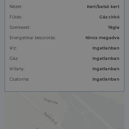
Földszint:- Konyha+ étkező
Lépcsőház
Nézet:
Kert/belső kert
Előtér
Fűtés:
Gáz cirkó
Zuhanyzós fürdő+ WC
Kamra
Szerkezet:
Tégla
Hátsó terasz
Energetikai besorolás:
Nincs megadva
EMELET:-Közlekedő
Nappali
Víz:
Ingatlanban
Gardrób szoba
Sarokkádas fürdő + WC
Gáz:
Ingatlanban
Villany:
Ingatlanban
TETŐ- Beépített terasz
Szoba
Csatorna:
Ingatlanban
Szoba
Nyított teraszrész
PADLÁSTÉR.: Közlekedő
Hálószoba
ALAGSOR:- Garázs
-Tároló