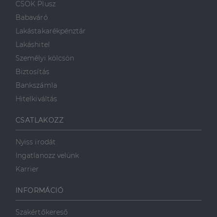
.linkedin.com
CSOK Plusz
a weboldal megfelel
weboldalt, és
működését.
minden olyan
Babaváró
reklámról,
_ga
1 év 1
amelyet a
Ez a cookie-név
Google LLC
Lakástakarékpénztár
hónap
végfelhasználó
társítva van a Googl
.dh.hu
láthatott,
Universal Analytics-
Lakáshitel
mielőtt
hez - amely jelentős
meglátogatta
frissítés a Google
Személyi kölcsön
az említett
által leggyakrabban
weboldalt.
használt elemzési
Biztosítás
szolgáltatáshoz. Ez a
süti az egyedi
bcookie
1 év
Ez egy
Microsoft
Bankszámla
felhasználók
Microsoft MSN
Corporation
megkülönböztetésér
első féltől
.linkedin.com
Hitelkiváltás
szolgál,
származó
véletlenszerűen
sütik, amely a
generált szám
weboldal
CSATLAKOZZ
hozzárendelésével
tartalmának
kliens azonosítóként
közösségi
A webhely minden
médián
Nyiss irodát
oldalkérésében
keresztül
szerepel, és a
történő
Ingatlanozz velünk
webhely-elemzési
megosztására
jelentések látogatói,
szolgál.
Karrier
munkamenet- és
kampányadatainak
_fbp
2
A Facebook
Meta Platform
kiszámítására szolgál
hónap
egy sor olyan
Inc.
INFORMÁCIÓ
4 hét
reklámtermék
.dh.hu
szállítására
használja,
mint például
Szakértőkereső