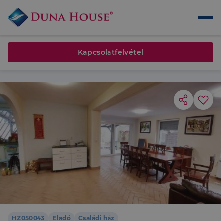
Kapcsolatfelvétel
HZ050043
Eladó
Családi ház