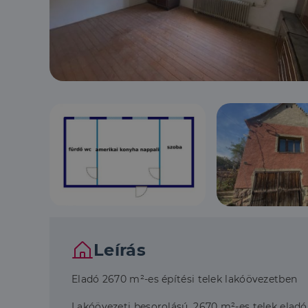
Leírás
Eladó 2670 m²-es építési telek lakóövezetben
Lakóövezeti besorolású, 2670 m²-es telek eladó