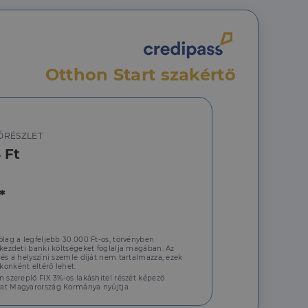
Otthon Start szakértő
jelentkezést és a
ŐRÉSZLET
 Ft
hoz való
*
a a látogatói cookie-
ólag a legfeljebb 30.000 Ft-os, törvényben
 hogy a Cookie-
 kezdeti banki költségeket foglalja magában. Az
 és a helyszíni szemle díját nem tartalmazza, ezek
onként eltérő lehet.
n szereplő FIX 3%-os lakáshitel részét képező
at Magyarország Kormánya nyújtja.