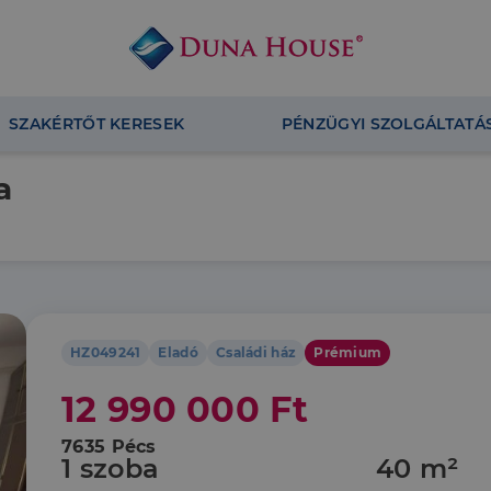
SZAKÉRTŐT KERESEK
PÉNZÜGYI SZOLGÁLTATÁ
a
HZ049241
Eladó
Családi ház
Prémium
12 990 000 Ft
7635 Pécs
1 szoba
40 m²