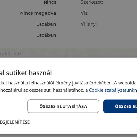
Nincs
Szerkezet:
Nincs megadva
Víz:
Utcában
Villany:
Utcában
l sütiket használ
iket használ a felhasználói élmény javítása érdekében. A webolda
hozzájárul az összes süti használatához, a
Cookie szabályzatunkn
ÖSSZES ELUTASÍTÁSA
ÖSSZES 
EGJELENÍTÉSE
lenül
Teljesítmény
Célzás
Fu