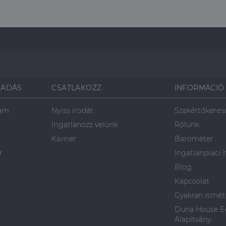
SADÁS
CSATLAKOZZ
INFORMÁCIÓ
ram
Nyiss irodát
Szakértőkeres
Ingatlanozz velünk
Rólunk
Karrier
Barométer
r
Ingatlanpiaci 
Blog
Kapcsolat
Gyakran ismét
Duna House Eg
Alapítvány