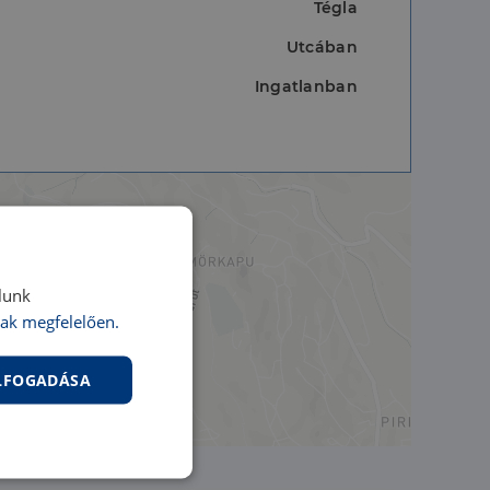
Tégla
Utcában
Ingatlanban
lunk
ak megfelelően.
ELFOGADÁSA
nkcionalitás