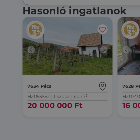
Név
Szolgált
Név
_lang
dh.hu
Hasonló ingatlanok
Domain
_ga_F4MKCEZ8P5
IDE
Google 
.doublec
lidc
bcookie
Microso
Corpora
_ga
.linkedi
_fbp
Meta Pl
Inc.
.dh.hu
_gcl_au
Google 
.dh.hu
7634 Pécs
7628 P
HZ053552 |
1 szoba
| 60 m²
HZ0740
20 000 000 Ft
16 0