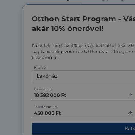
szüksége
Otthon Start Program - Vá
akár 10% önerővel!
Kalkulálj most fix 3%-os éves kamattal, akár 50
segítenek eligazodni az Otthon Start Program é
Az elengedhetetlenül 
bizalommal!
fiókkezelést. A webo
Hitelcél
Név
Lakóház
li_gc
Összeg (Ft)
CookieScriptConse
Jövedelem (Ft)
Szolgáltató
Kalk
Név
Domain