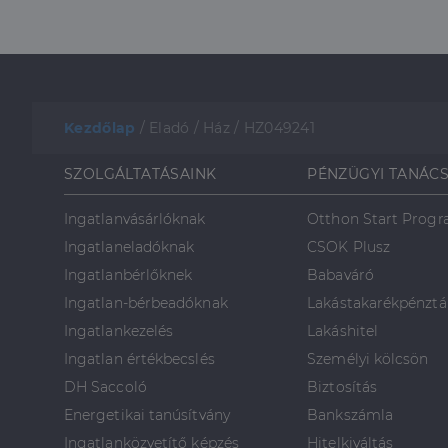
Kezdőlap
/
Eladó
/
Ház
/
HZ049241
SZOLGÁLTATÁSAINK
PÉNZÜGYI TANÁC
Ingatlanvásárlóknak
Otthon Start Prog
Ingatlaneladóknak
CSOK Plusz
Ingatlanbérlőknek
Babaváró
Ingatlan-bérbeadóknak
Lakástakarékpénztá
Ingatlankezelés
Lakáshitel
Ingatlan értékbecslés
Személyi kölcsön
DH Saccoló
Biztosítás
Energetikai tanúsítvány
Bankszámla
Ingatlanközvetítő képzés
Hitelkiváltás