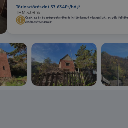
Törlesztőrészlet 57 634Ft/hó
THM 3.08 %
Csak az ár és négyzetméterár kritériumot vizsgáljuk, egyéb feltét
értékesítőinknél!
.