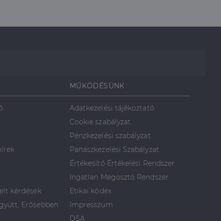
MŰKÖDÉSÜNK
ő
Adatkezelési tájékoztató
Cookie szabályzat
Pénzkezelési szabályzat
hírek
Panaszkezelési Szabályzat
Értékesítő Értékelési Rendszer
Ingatlan Megosztó Rendszer
elt kérdések
Etikai kódex
yütt, Erősebben
Impresszum
DSA