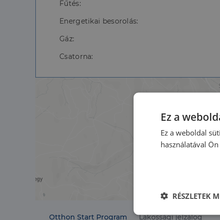
Fűtés:
Energetikai besorolás:
Gáz:
Csatorna:
Ez a webolda
Ez a weboldal süt
használatával Ön 
RÉSZLETEK M
Elengedhetet
Otthon Start Program
Lakossági jelzálog