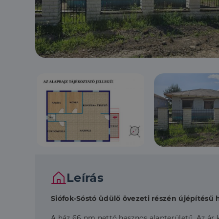
Leírás
Siófok-Sóstó üdülő övezeti részén újépítésű 
A ház 66 nm nettó hasznos alapterületű. Az ár k