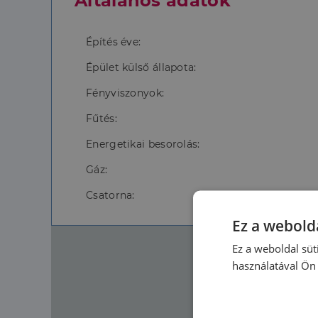
Általános adatok
Építés éve:
Épület külső állapota:
Fényviszonyok:
Fűtés:
Energetikai besorolás:
Gáz:
Csatorna:
Ez a webolda
Ez a weboldal süt
használatával Ön 