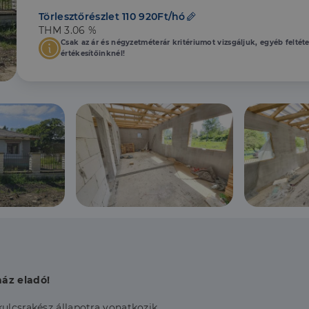
Törlesztőrészlet 110 920Ft/hó
THM 3.06 %
Csak az ár és négyzetméterár kritériumot vizsgáljuk, egyéb feltét
értékesítőinknél!
ház eladó!
ulcsrakész állapotra vonatkozik.