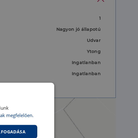
1
Nagyon jó állapotú
Udvar
Ytong
Ingatlanban
Ingatlanban
lunk
ak megfelelően.
ELFOGADÁSA