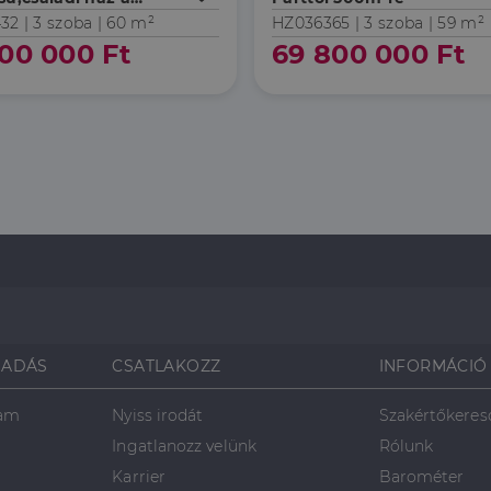
osban
32 |
3 szoba
| 60 m²
HZ036365 |
3 szoba
| 59 m²
00 000 Ft
69 800 000 Ft
SADÁS
CSATLAKOZZ
INFORMÁCIÓ
ram
Nyiss irodát
Szakértőkeres
Ingatlanozz velünk
Rólunk
Karrier
Barométer