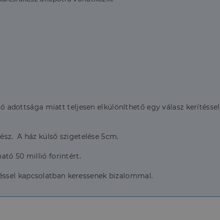
 jó adottsága miatt teljesen elkülöníthető egy válasz kerítéss
kész. A ház külső szigetelése 5cm.
tó 50 millió forintért.
ssel kapcsolatban keressenek bizalommal.