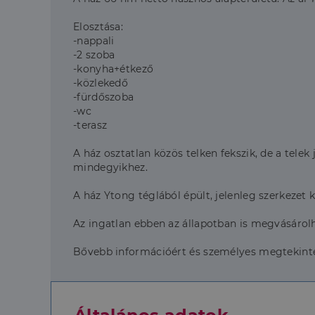
Elosztása:
-nappali
-2 szoba
-konyha+étkező
-közlekedő
-fürdőszoba
-wc
-terasz
A ház osztatlan közös telken fekszik, de a telek
mindegyikhez.
A ház Ytong téglából épült, jelenleg szerkezet 
Az ingatlan ebben az állapotban is megvásárolha
Bővebb információért és személyes megtekinté