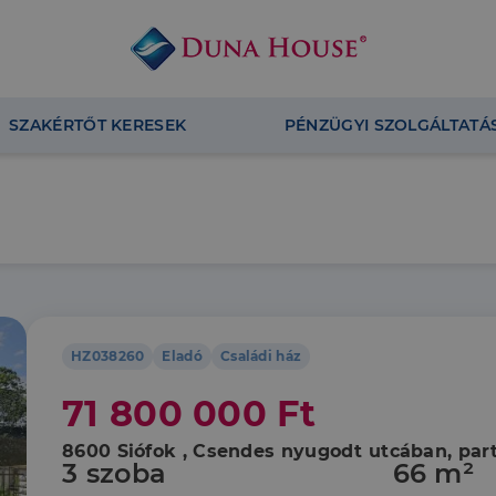
SZAKÉRTŐT KERESEK
PÉNZÜGYI SZOLGÁLTATÁ
HZ038260
Eladó
Családi ház
71 800 000 Ft
8600 Siófok , Csendes nyugodt utcában, par
3 szoba
66 m²