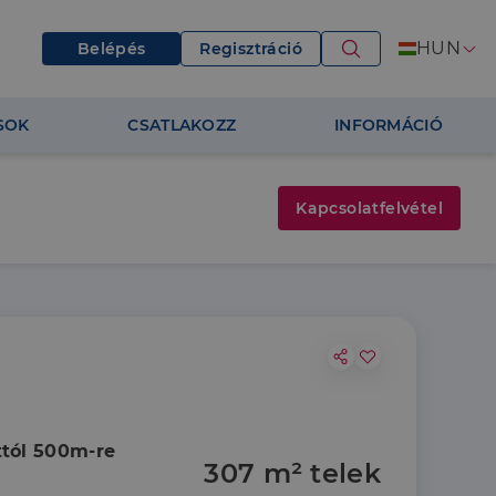
HUN
Belépés
Regisztráció
SOK
CSATLAKOZZ
INFORMÁCIÓ
Kapcsolatfelvétel
ttól 500m-re
307 m² telek