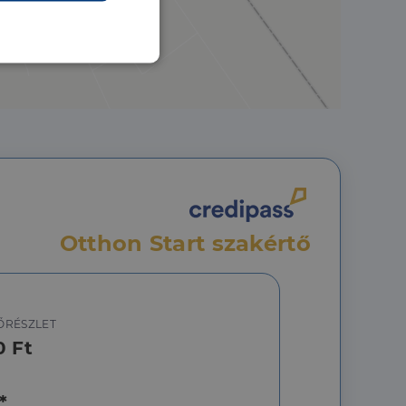
nkcionalitás
Otthon Start szakértő
jelentkezést és a
hoz való
ŐRÉSZLET
0 Ft
a a látogatói cookie-
 hogy a Cookie-
*