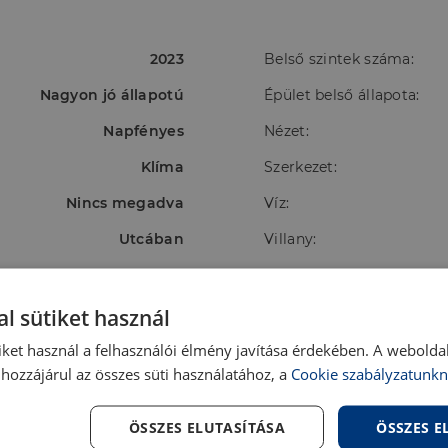
2023
Belső szintek száma:
Nagyon jó állapotú
Épület belső állapota:
Napfényes
Nézet:
Klíma
Szerkezet:
Nincs megadva
Víz:
Utcában
Villany:
Ingatlanban
l sütiket használ
iket használ a felhasználói élmény javítása érdekében. A webolda
hozzájárul az összes süti használatához, a
Cookie szabályzatunkn
ÖSSZES ELUTASÍTÁSA
ÖSSZES 