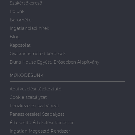
Szakértőkereső
valós idejű
ajánlattétel
Rólunk
harmadik fél
hirdetőitől
Barométer
_gcl_au
2
Ezt a cookie-t
Google LLC
Ingatlanpiaci hírek
hónap
a Doubleclick
.dh.hu
4 hét
állítja be, és
Blog
információkat
szolgáltat
Kapcsolat
arról, hogy a
végfelhasználó
Gyakran ismételt kérdések
hogyan
használja a
Duna House Együtt, Erősebben Alapítvány
weboldalt, és
minden olyan
reklámról,
MŰKÖDÉSÜNK
amelyet a
végfelhasználó
láthatott,
mielőtt
Adatkezelési tájékoztató
meglátogatta
az említett
Cookie szabályzat
weboldalt.
Pénzkezelési szabályzat
Panaszkezelési Szabályzat
Értékesítő Értékelési Rendszer
Ingatlan Megosztó Rendszer