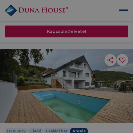
Kapcsolatfelvétel
HZ013837
Eladó
Családi ház
Áresés