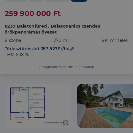
259 900 000 Ft
8230 Balatonfüred , Balatonarács csendes
örökpanorámás övezet
8 szoba
270 m²
691 m² telek
Törlesztőrészlet 357 927Ft/hó
THM 6.18 %
7 megtekintés az elmúlt 7 napban