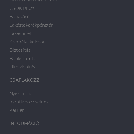
Otthon Start Program
weboldalt.
süti, amely biztosítja
használja a
.linkedin.com
a weboldal megfelel
weboldalt, és
CSOK Plusz
működését.
minden olyan
reklámról,
Babaváró
_ga
1 év 1
amelyet a
Ez a cookie-név
Google LLC
hónap
végfelhasználó
társítva van a Googl
.dh.hu
Lakástakarékpénztár
láthatott,
Universal Analytics-
mielőtt
hez - amely jelentős
Lakáshitel
meglátogatta
frissítés a Google
az említett
által leggyakrabban
Személyi kölcsön
weboldalt.
használt elemzési
szolgáltatáshoz. Ez a
Biztosítás
süti az egyedi
bcookie
1 év
Ez egy
Microsoft
felhasználók
Microsoft MSN
Corporation
Bankszámla
megkülönböztetésér
első féltől
.linkedin.com
szolgál,
származó
Hitelkiváltás
véletlenszerűen
sütik, amely a
generált szám
weboldal
hozzárendelésével
tartalmának
CSATLAKOZZ
kliens azonosítóként
közösségi
A webhely minden
médián
oldalkérésében
keresztül
Nyiss irodát
szerepel, és a
történő
webhely-elemzési
megosztására
Ingatlanozz velünk
jelentések látogatói,
szolgál.
munkamenet- és
Karrier
kampányadatainak
_fbp
2
A Facebook
Meta Platform
kiszámítására szolgál
hónap
egy sor olyan
Inc.
4 hét
reklámtermék
.dh.hu
INFORMÁCIÓ
szállítására
használja,
mint például