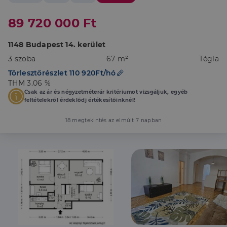
89 720 000 Ft
1148 Budapest 14. kerület
3 szoba
67 m²
Tégla
Törlesztőrészlet 110 920Ft/hó
THM 3.06 %
Csak az ár és négyzetméterár kritériumot vizsgáljuk, egyéb
feltételekről érdeklődj értékesítőinknél!
18 megtekintés az elmúlt 7 napban