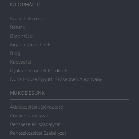
weboldalt, és
INFORMÁCIÓ
minden olyan
reklámról,
amelyet a
Szakértőkereső
végfelhasználó
láthatott,
Rólunk
mielőtt
meglátogatta
Barométer
az említett
weboldalt.
Ingatlanpiaci hírek
Blog
Kapcsolat
Gyakran ismételt kérdések
Duna House Együtt, Erősebben Alapítvány
MŰKÖDÉSÜNK
Adatkezelési tájékoztató
Cookie szabályzat
Pénzkezelési szabályzat
Panaszkezelési Szabályzat