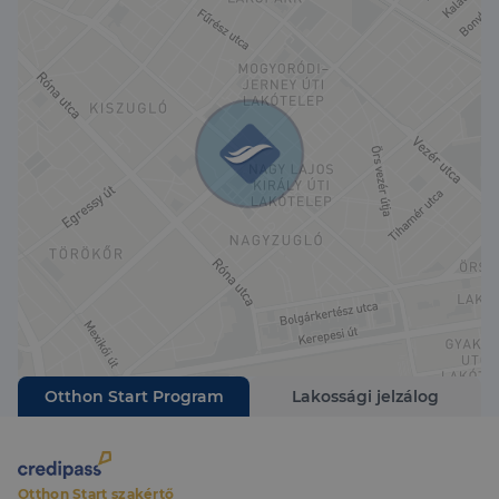
vezetékezve.
Nyílászárók: Az ablakok modern, hőszigetelt
műanyag ablakokra lettek cserélve, melyek
mindegyike redőnnyel és szúnyoghálóval felszerelt.
A társasház jó állapotú, túl van a villanyhálózat
korszerűsítésen és a strang cserén. Tiszta és
rendezett közös terek jellemzik. A 15 000 Ft-os közös
költség tartalmazza a felújítási alapot is a ház
megbízottjai folyamatosan szépítik, karbantartják az
épületet.
Extra tároló: A lakáshoz tartozik egy száraz, kiválóan
használható pincehelyiség/tároló a ház alatt és egy
közös kerékpár- vagy babakocsi tároló a földszinten.
Parkolás: A ház körül a parkolás kifejezetten könnyű,
mindig van szabad hely.
Otthon Start Program
Lakossági jelzálog
Infrastruktúra és lokáció Minden karnyújtásnyira:
A lakás elhelyezkedése a XIV. kerület egyik
legnagyobb előnye: a zöldövezeti nyugalom mellett
Otthon Start szakértő
a mindennapi élethez szükséges összes szolgáltatás