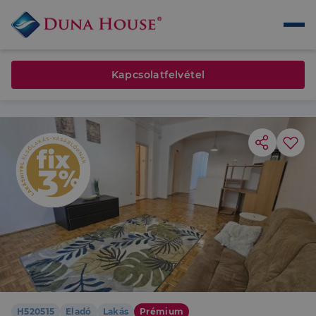
Kapcsolatfelvétel
H520515
Eladó
Lakás
Prémium