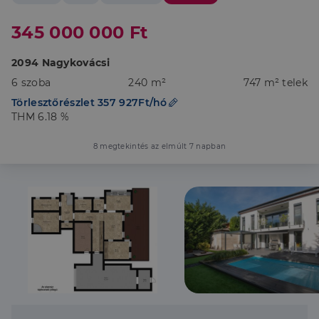
345 000 000 Ft
2094 Nagykovácsi
6 szoba
240 m²
747 m² telek
Törlesztőrészlet 357 927Ft/hó
THM 6.18 %
8 megtekintés az elmúlt 7 napban