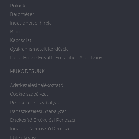
valós idejű
ajánlattétel
Rólunk
harmadik fél
hirdetőitől
Barométer
_gcl_au
2
Ezt a cookie-t
Ingatlanpiaci hírek
Google LLC
hónap
a Doubleclick
.dh.hu
4 hét
állítja be, és
Blog
információkat
szolgáltat
Kapcsolat
arról, hogy a
végfelhasználó
Gyakran ismételt kérdések
hogyan
használja a
Duna House Együtt, Erősebben Alapítvány
weboldalt, és
minden olyan
reklámról,
MŰKÖDÉSÜNK
amelyet a
végfelhasználó
láthatott,
Adatkezelési tájékoztató
mielőtt
meglátogatta
Cookie szabályzat
az említett
weboldalt.
Pénzkezelési szabályzat
Panaszkezelési Szabályzat
Értékesítő Értékelési Rendszer
Ingatlan Megosztó Rendszer
Etikai kódex