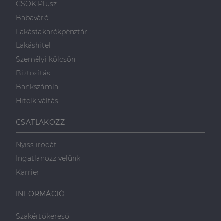
.linkedin.com
CSOK Plusz
a weboldal megfelel
weboldalt, és
működését.
minden olyan
Babaváró
reklámról,
_ga
1 év 1
amelyet a
Ez a cookie-név
Google LLC
Lakástakarékpénztár
hónap
végfelhasználó
társítva van a Googl
.dh.hu
láthatott,
Universal Analytics-
Lakáshitel
mielőtt
hez - amely jelentős
meglátogatta
frissítés a Google
Személyi kölcsön
az említett
által leggyakrabban
weboldalt.
használt elemzési
Biztosítás
szolgáltatáshoz. Ez a
süti az egyedi
bcookie
1 év
Ez egy
Microsoft
Bankszámla
felhasználók
Microsoft MSN
Corporation
megkülönböztetésér
első féltől
.linkedin.com
Hitelkiváltás
szolgál,
származó
véletlenszerűen
sütik, amely a
generált szám
weboldal
CSATLAKOZZ
hozzárendelésével
tartalmának
kliens azonosítóként
közösségi
A webhely minden
médián
Nyiss irodát
oldalkérésében
keresztül
szerepel, és a
történő
Ingatlanozz velünk
webhely-elemzési
megosztására
jelentések látogatói,
szolgál.
Karrier
munkamenet- és
kampányadatainak
_fbp
2
A Facebook
Meta Platform
kiszámítására szolgál
hónap
egy sor olyan
Inc.
INFORMÁCIÓ
4 hét
reklámtermék
.dh.hu
szállítására
használja,
mint például
Szakértőkereső