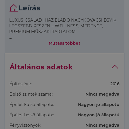
Leírás
LUXUS CSALÁDI HÁZ ELADÓ NAGYKOVÁCSI EGYIK
LEGSZEBB RÉSZÉN – WELLNESS, MEDENCE,
PRÉMIUM MŰSZAKI TARTALOM
Eladásra kínálunk Nagykovácsiban, díszburkolattal
Mutass többet
ellátott utcában, a település egyik legszebb és
legkeresettebb részén egy kiemelkedő minőségű,
luxus kivitelű családi házat.
Általános adatok
Az ingatlan 2016-ban nyerte el jelenlegi formáját. Az
otthon kialakításánál a funkcionalitás, az elegancia
és a prémium anyaghasználat egyaránt
Építés éve:
2016
meghatározó szerepet kapott.
Belső szintek száma:
Nincs megadva
KERT ÉS KÜLTÉR
Épület külső állapota:
Nagyon jó állapotú
A gondosan megtervezett kert valódi privát élettér.
A kertben található egy 6 x 3 méteres medence,
Épület belső állapota:
Nagyon jó állapotú
amely műfűvel körülvett. A pompás növényzet és a
kerítés mentén ültetett nagy méretű tuják teljes
Fényviszonyok:
Nincs megadva