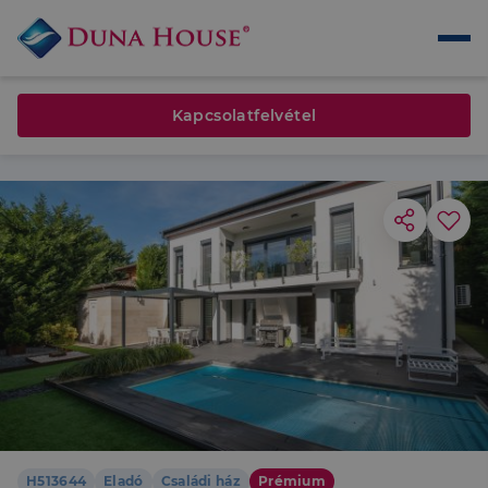
Kapcsolatfelvétel
H513644
Eladó
Családi ház
Prémium