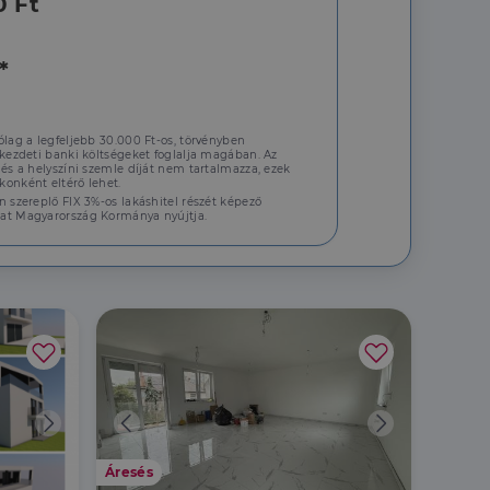
0 Ft
*
jelentkezést és a
ólag a legfeljebb 30.000 Ft-os, törvényben
 kezdeti banki költségeket foglalja magában. Az
 és a helyszíni szemle díját nem tartalmazza, ezek
hoz való
onként eltérő lehet.
n szereplő FIX 3%-os lakáshitel részét képező
at Magyarország Kormánya nyújtja.
a a látogatói cookie-
 hogy a Cookie-
áit, hogy a tárolt
állapotának
rról, hogy a
lámról, amelyet a
sítja a weboldal
lt.
Áresés
Újépít