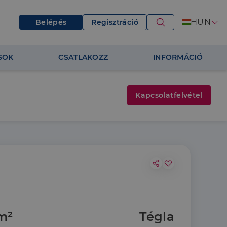
HUN
Belépés
Regisztráció
SOK
CSATLAKOZZ
INFORMÁCIÓ
Kapcsolatfelvétel
m²
Tégla