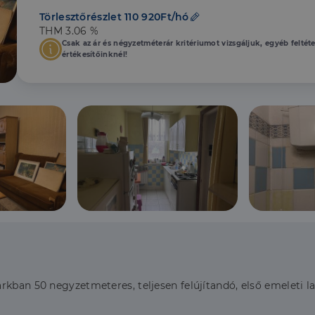
Törlesztőrészlet 110 920Ft/hó
THM 3.06 %
Csak az ár és négyzetméterár kritériumot vizsgáljuk, egyéb feltét
értékesítőinknél!
kban 50 negyzetmeteres, teljesen felújítandó, első emeleti la