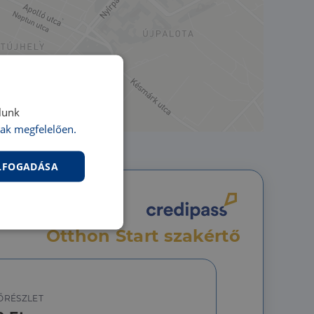
lunk
ak megfelelően.
ELFOGADÁSA
nkcionalitás
Otthon Start szakértő
ŐRÉSZLET