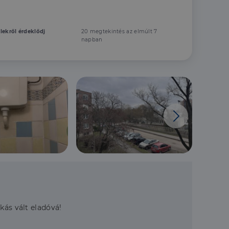
elekről érdeklődj
20 megtekintés az elmúlt 7
napban
kás vált eladóvá!