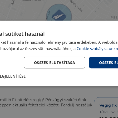
l sütiket használ
iket használ a felhasználói élmény javítása érdekében. A webolda
hozzájárul az összes süti használatához, a
Cookie szabályzatunkn
ÖSSZES ELUTASÍTÁSA
ÖSSZES 
sárold meg első lakásod,
EGJELENÍTÉSE
lenül
Teljesítmény
Célzás
Fu
s
 millió Ft hitelösszegig! Pénzügyi szakértőink
ppen aktuális feltételei között. Fordulj hozzájuk
Végig fix
TÖRLESZT