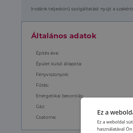
Irodánk teljeskörű szolgáltatást nyújt a szakértő
Általános adatok
Építés éve:
Épület külső állapota:
Fényviszonyok:
Fűtés:
Energetikai besorolás:
Gáz:
Ez a webolda
Csatorna:
Ez a weboldal süt
használatával Ön 