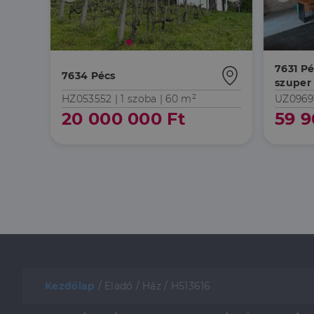
7631 Pé
7634 Pécs
szuper 
HZ053552 |
1 szoba
| 60 m²
UZ0969
20 000 000 Ft
59 9
Kezdőlap
/
Eladó
/
Ház
/
H513616