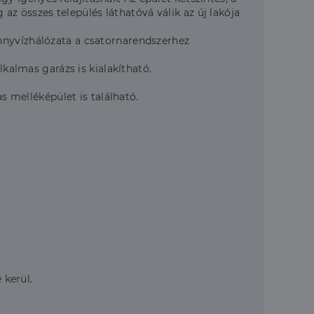
 az összes település láthatóvá válik az új lakója
nnyvízhálózata a csatornarendszerhez
lkalmas garázs is kialakítható.
s melléképület is található.
 kerül.