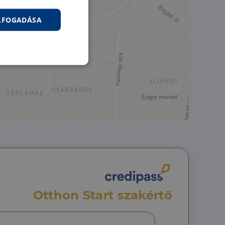
ELFOGADÁSA
nkcionalitás
jelentkezést és a
Otthon Start szakértő
hoz való