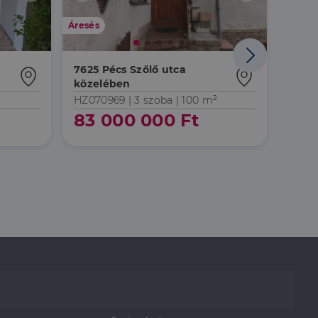
Áresés
Áresés
7625 Pécs Szőlő utca
7630 
közelében
udva
HZ070969 |
3 szoba
| 100 m²
LK047
83 000 000 Ft
7 9