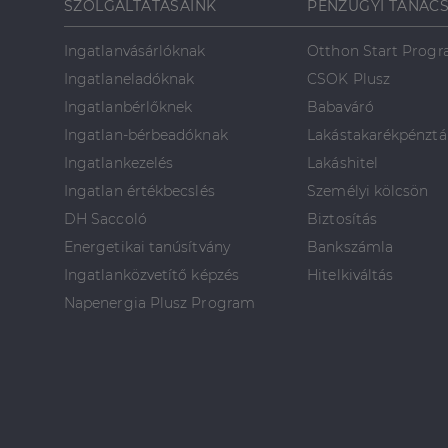
SZOLGÁLTATÁSAINK
PÉNZÜGYI TANÁC
Ingatlanvásárlóknak
Otthon Start Prog
Ingatlaneladóknak
CSOK Plusz
Ingatlanbérlőknek
Babaváró
Ingatlan-bérbeadóknak
Lakástakarékpénztá
Ingatlankezelés
Lakáshitel
Ingatlan értékbecslés
Személyi kölcsön
DH Saccoló
Biztosítás
Energetikai tanúsítvány
Bankszámla
Ingatlanközvetítő képzés
Hitelkiváltás
Napenergia Plusz Program