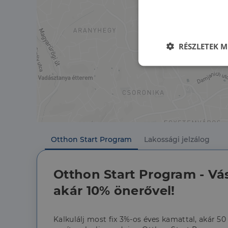
RÉSZLETEK M
Elengedhetet
szüksége
Otthon Start Program
Lakossági jelzálog
Az elengedhetetlenül 
Otthon Start Program - Vá
fiókkezelést. A webo
akár 10% önerővel!
Név
li_gc
Kalkulálj most fix 3%-os éves kamattal, akár 50