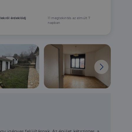
elekről érdeklődj
11 megtekintés az elmúlt 7
napban
egy igényes felújításnak. Az épület kétszintes, a