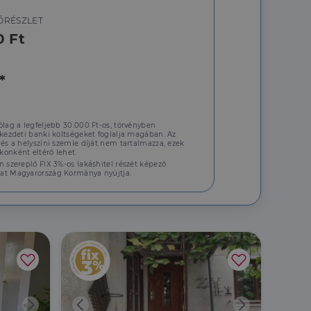
a a látogatói cookie-
ŐRÉSZLET
 hogy a Cookie-
0 Ft
*
áit, hogy a tárolt
állapotának
ólag a legfeljebb 30.000 Ft-os, törvényben
rról, hogy a
 kezdeti banki költségeket foglalja magában. Az
lámról, amelyet a
 és a helyszíni szemle díját nem tartalmazza, ezek
sítja a weboldal
onként eltérő lehet.
lt.
n szereplő FIX 3%-os lakáshitel részét képező
 tartalmának
at Magyarország Kormánya nyújtja.
z - amely jelentős
lgáltatáshoz. Ez a
életlenszerűen
t például valós
webhely minden
átogatói,
rról, hogy a
lámról, amelyet a
lt.