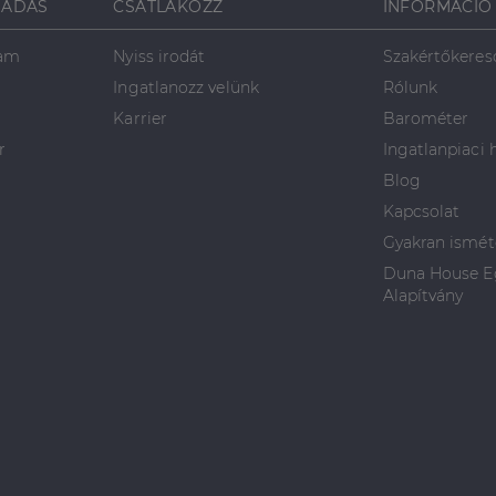
SADÁS
CSATLAKOZZ
INFORMÁCIÓ
ram
Nyiss irodát
Szakértőkeres
Ingatlanozz velünk
Rólunk
Karrier
Barométer
r
Ingatlanpiaci 
Blog
Kapcsolat
Gyakran ismét
Duna House Eg
Alapítvány