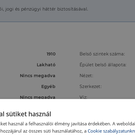
i, jogi és pénzügyi háttér biztosításával.
1910
Belső szintek száma:
Lakható
Épület belső állapota:
Nincs megadva
Nézet:
Egyéb
Szerkezet:
Nincs megadva
Víz:
Utcában
Villany:
l sütiket használ
Telken belül
iket használ a felhasználói élmény javítása érdekében. A webolda
hozzájárul az összes süti használatához, a
Cookie szabályzatunkn