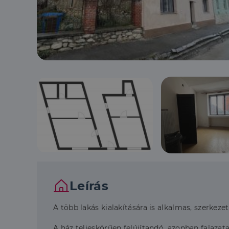
Leírás
A több lakás kialakítására is alkalmas, szerkeze
A ház teljeskörűen felújítandó, azonban falazata 