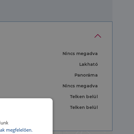
Nincs megadva
Lakható
Panoráma
Nincs megadva
Telken belül
Telken belül
lunk
ak megfelelően.