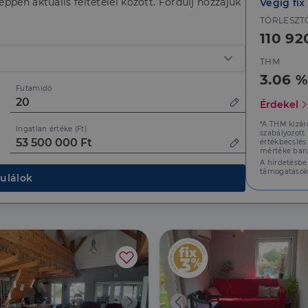
ppen aktuális feltételei között. Fordulj hozzájuk
Végig fix
nt
2
Ezt a cookie-t a Cookie-Script.com szolgáltatás használj
CookieScript
TÖRLESZT
hónap
k beleegyezési beállításainak emlékezésére. Szükséges,
dh.hu
110 92
4 hét
Script.com cookie banner megfelelően működjön.
THM
3.06 %
/
Lejárat
Leírás
Futamidő
Szolgáltató
/
Google Privacy Policy
Lejárat
Leírás
ató
Domain
/
Érdekel
Lejárat
Leírás
1 nap
Ezt a cookie-t arra használják, hogy tárolja a felhasználó nyelvi preferenci
nyelvben a következő alkalommal szolgálja fel a weboldalt.
.dh.hu
1 év 1
Ezt a cookie-t a Google Analytics használja a munkamenet 
*A THM kizár
Ingatlan értéke (Ft)
hónap
megőrzésére.
1 év 3
Ezt a cookie-t a Doubleclick állítja be, és információkat szolgáltat a
LLC
szabályozott
hét
végfelhasználó hogyan használja a weboldalt, és minden olyan rek
értékbecslés
lick.net
1 nap
Ez egy Microsoft MSN első féltől származó süti, amely bizto
mértéke bank
Microsoft
végfelhasználó láthatott, mielőtt meglátogatta az említett webolda
megfelelő működését.
Corporation
A hirdetésbe
.linkedin.com
1 év
Ez egy Microsoft MSN első féltől származó sütik, amely a weboldal
támogatások
ft
ulálok
közösségi médián keresztül történő megosztására szolgál.
tion
1 év 1
Ez a cookie-név társítva van a Google Universal Analytics-he
n.com
Google LLC
hónap
frissítés a Google által leggyakrabban használt elemzési szo
.dh.hu
süti az egyedi felhasználók megkülönböztetésére szolgál, v
2
A Facebook egy sor olyan reklámtermék szállítására használja, min
atform
generált szám hozzárendelésével kliens azonosítóként. A 
hónap
idejű ajánlattétel harmadik fél hirdetőitől
oldalkérésében szerepel, és a webhely-elemzési jelentések l
4 hét
munkamenet- és kampányadatainak kiszámítására szolgál.
2
Ezt a cookie-t a Doubleclick állítja be, és információkat szolgáltat a
LLC
hónap
végfelhasználó hogyan használja a weboldalt, és minden olyan rek
4 hét
végfelhasználó láthatott, mielőtt meglátogatta az említett webolda