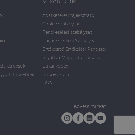
MŰKÖDÉSÜNK
ő
Adatkezelési tájékoztató
Cookie szabályzat
Pénzkezelési szabályzat
hírek
Panaszkezelési Szabályzat
Értékesítő Értékelési Rendszer
Ingatlan Megosztó Rendszer
elt kérdések
Etikai kódex
yütt, Erősebben
Impresszum
DSA
Kövess minket