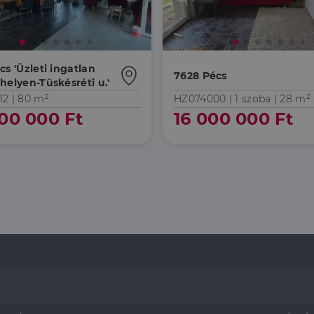
cs 'Üzleti ingatlan
7628 Pécs
helyen-Tüskésréti u.'
12 |
80 m²
HZ074000 |
1 szoba
| 28 m²
00 000 Ft
16 000 000 Ft