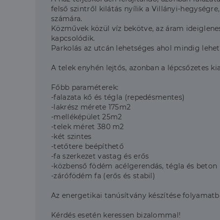
felső szintről kilátás nyílik a Villányi-hegység
számára.
Közművek közül víz bekötve, az áram ideiglene
kapcsolódik.
Parkolás az utcán lehetséges ahol mindig lehet h
A telek enyhén lejtős, azonban a lépcsőzetes kia
Főbb paraméterek:
-falazata kő és tégla (repedésmentes)
-lakrész mérete 175m2
-melléképület 25m2
-telek méret 380 m2
-két szintes
-tetőtere beépíthető
-fa szerkezet vastag és erős
-közbenső födém acélgerendás, tégla és beton
-zárófödém fa (erős és stabil)
Az energetikai tanúsítvány készítése folyamatban
Kérdés esetén keressen bizalommal!