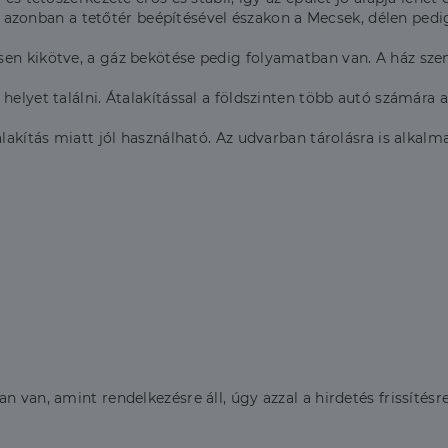
re, azonban a tetőtér beépítésével északon a Mecsek, délen pedig
sen kikötve, a gáz bekötése pedig folyamatban van. A ház sze
elyet találni. Átalakítással a földszinten több autó számára a
lakítás miatt jól használható. Az udvarban tárolásra is alkalma
 van, amint rendelkezésre áll, úgy azzal a hirdetés frissítésre