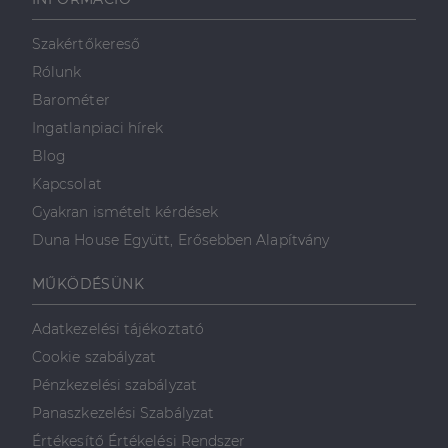
használja,
mint például
valós idejű
ajánlattétel
Szakértőkereső
harmadik fél
hirdetőitől
Rólunk
Barométer
_gcl_au
2
Ezt a cookie-t
Google LLC
hónap
a Doubleclick
.dh.hu
Ingatlanpiaci hírek
4 hét
állítja be, és
információkat
Blog
szolgáltat
arról, hogy a
Kapcsolat
végfelhasználó
hogyan
Gyakran ismételt kérdések
használja a
weboldalt, és
Duna House Együtt, Erősebben Alapítvány
minden olyan
reklámról,
amelyet a
végfelhasználó
MŰKÖDÉSÜNK
láthatott,
mielőtt
meglátogatta
Adatkezelési tájékoztató
az említett
weboldalt.
Cookie szabályzat
Pénzkezelési szabályzat
Panaszkezelési Szabályzat
Értékesítő Értékelési Rendszer