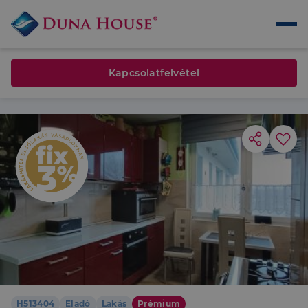
Kapcsolatfelvétel
H513404
Eladó
Lakás
Prémium