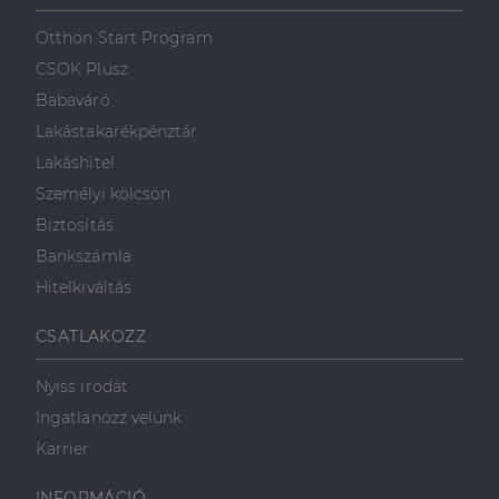
szolgálja fel a
első féltől származó
hogyan
Corporation
weboldalt.
süti, amely biztosítja
használja a
.linkedin.com
Otthon Start Program
a weboldal megfelel
weboldalt, és
működését.
minden olyan
CSOK Plusz
reklámról,
_ga
1 év 1
amelyet a
Ez a cookie-név
Google LLC
Babaváró
hónap
végfelhasználó
társítva van a Googl
.dh.hu
láthatott,
Universal Analytics-
Lakástakarékpénztár
mielőtt
hez - amely jelentős
meglátogatta
frissítés a Google
Lakáshitel
az említett
által leggyakrabban
weboldalt.
használt elemzési
Személyi kölcsön
szolgáltatáshoz. Ez a
süti az egyedi
bcookie
1 év
Ez egy
Microsoft
Biztosítás
felhasználók
Microsoft MSN
Corporation
megkülönböztetésér
első féltől
.linkedin.com
Bankszámla
szolgál,
származó
véletlenszerűen
sütik, amely a
Hitelkiváltás
generált szám
weboldal
hozzárendelésével
tartalmának
kliens azonosítóként
közösségi
CSATLAKOZZ
A webhely minden
médián
oldalkérésében
keresztül
szerepel, és a
történő
Nyiss irodát
webhely-elemzési
megosztására
jelentések látogatói,
szolgál.
Ingatlanozz velünk
munkamenet- és
kampányadatainak
_fbp
2
A Facebook
Meta Platform
Karrier
kiszámítására szolgál
hónap
egy sor olyan
Inc.
4 hét
reklámtermék
.dh.hu
szállítására
INFORMÁCIÓ