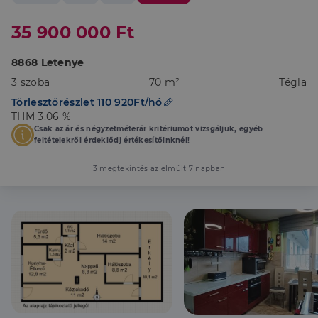
35 900 000 Ft
8868 Letenye
3 szoba
70 m²
Tégla
Törlesztőrészlet 110 920Ft/hó
THM 3.06 %
Csak az ár és négyzetméterár kritériumot vizsgáljuk, egyéb
feltételekről érdeklődj értékesítőinknél!
3 megtekintés az elmúlt 7 napban