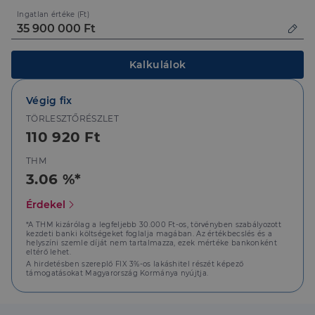
Ingatlan értéke (Ft)
Kalkulálok
Elengedhetetlenül szükséges
Teljesítmény
Célzás
Funkcionalitás
Végig fix
Az elengedhetetlenül szükséges sütik lehetővé teszik
TÖRLESZTŐRÉSZLET
a webhely alapvető funkcióit, például a felhasználói
110 920 Ft
bejelentkezést és a fiókkezelést. A weboldal nem
használható megfelelően az elengedhetetlenül
szükséges sütik nélkül.
THM
3.06 %*
Szolgáltató
/
Név
Lejárat
Leírás
Domain
Érdekel
li_gc
5
A cookie-k nem
LinkedIn
hónap
alapvető célokra
Corporation
*A THM kizárólag a legfeljebb 30.000 Ft-os, törvényben szabályozott
4 hét
történő
.linkedin.com
kezdeti banki költségeket foglalja magában. Az értékbecslés és a
felhasználásához
helyszíni szemle díját nem tartalmazza, ezek mértéke bankonként
való
eltérő lehet.
hozzájárulás
A hirdetésben szereplő FIX 3%-os lakáshitel részét képező
tárolására
támogatásokat Magyarország Kormánya nyújtja.
szolgál
CookieScriptConsent
2
Ezt a cookie-t a
CookieScript
hónap
Cookie-
dh.hu