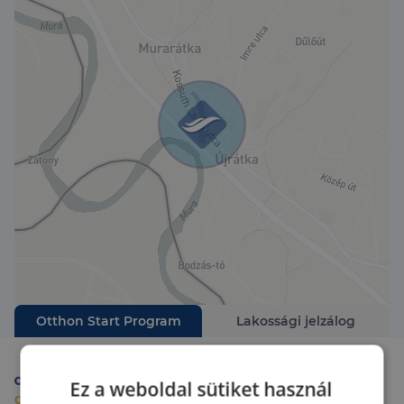
burkolatokkal
- új konyhabútor került beépítésre
- helyiségek: konyha-étkező, 2 hálószoba+ nappali,
közlekedő, kamra, fürdő, külön WC, tágas erkély
- ablakok műanyag szerkezetűek, rolóval és
szúnyoghálóval felszereltek
- fűtése gázkonvektoros
- szobák tölgy parkettával burkoltak, a többi
helyiség járólapos
- víz vezetékek teljes cseréjét elvégezték
- 16 Amper rendelkezésre áll
- nappaliban és a hálóban hűtő-fűtő klímával is
biztosított a megfelelő hőmérséklet
- az ingatlan előtt több autó parkolására van
lehetőség
- a lakás közös költsége: 9.000.- Ft/hó
- bekerített földterület tartozik az ingatlanhoz
- CSOK, HITEL igényelhető, melyet bankfüggetlen
Otthon Start Program
Lakossági jelzálog
hitelszakértőnk, ingyenesen bonyolít irodánkban
Garázs tartozik az ingatlanhoz, melyet a vételár
tartalmaz.
Ez a weboldal sütiket használ
Otthon Start szakértő
Ha hirdetésem felkeltette érdeklődését, várom