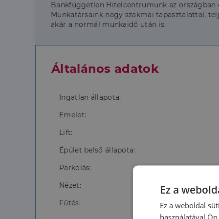
Bankfüggetlen Hitelcentrumunk az országban el
Munkatársaink nagy szakmai tapasztalattal, 
akár a normál munkaidő után is.
Általános adatok
Ingatlan állapota:
Emelet:
Lift:
Épület belső állapota:
Parkolás:
Nézet:
Ez a webolda
Fűtés:
Ez a weboldal süt
használatával Ön 