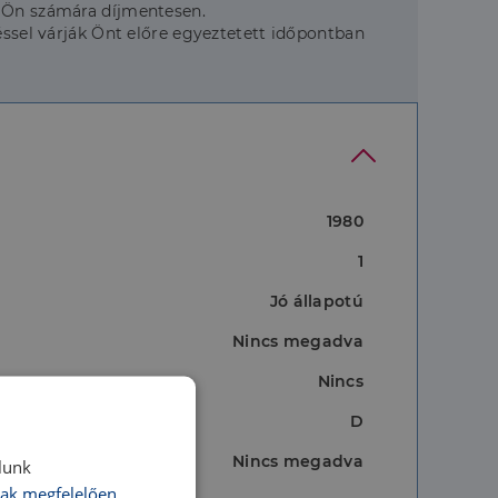
z Ön számára díjmentesen.
el várják Önt előre egyeztetett időpontban
1980
1
Jó állapotú
Nincs megadva
Nincs
D
Nincs megadva
lunk
ak megfelelően.