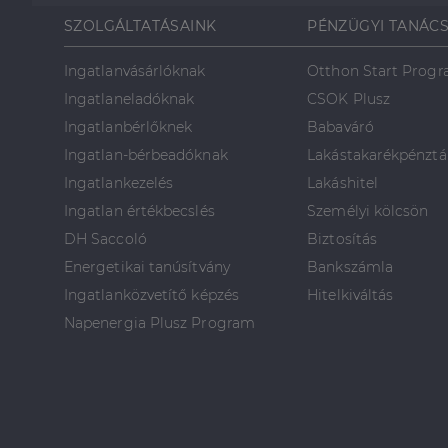
SZOLGÁLTATÁSAINK
PÉNZÜGYI TANÁC
Ingatlanvásárlóknak
Otthon Start Prog
Ingatlaneladóknak
CSOK Plusz
Ingatlanbérlőknek
Babaváró
Ingatlan-bérbeadóknak
Lakástakarékpénztá
Ingatlankezelés
Lakáshitel
Ingatlan értékbecslés
Személyi kölcsön
DH Saccoló
Biztosítás
Energetikai tanúsítvány
Bankszámla
Ingatlanközvetítő képzés
Hitelkiváltás
Napenergia Plusz Program