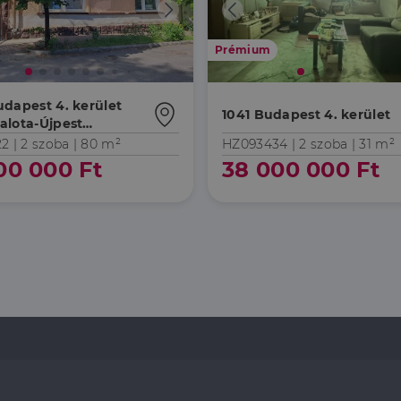
Prémium
udapest 4. kerület
1041 Budapest 4. kerület
alota-Újpest
llomás környéke
2 |
2 szoba
| 80 m²
HZ093434 |
2 szoba
| 31 m²
00 000 Ft
38 000 000 Ft