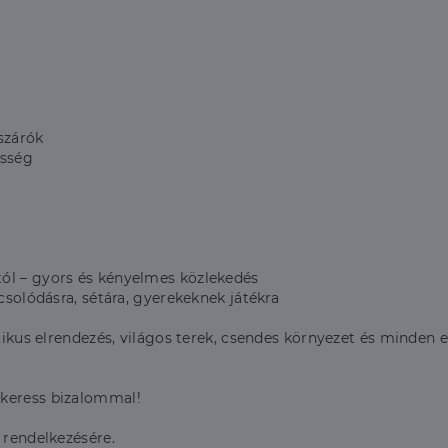
ászárók
össég
ól – gyors és kényelmes közlekedés
csolódásra, sétára, gyerekeknek játékra
ktikus elrendezés, világos terek, csendes környezet és minden 
 keress bizalommal!
 rendelkezésére.