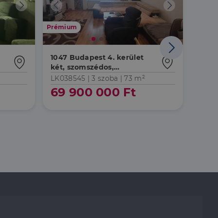
Prémium
Prémi
1047 Budapest 4. kerület
1047 
két, szomszédos,
garz
kertkapcsolatos lakás -
udvar
LK038545 |
3 szoba
| 73 m²
LK054
összeköltözőknek!
laká
69 900 000 Ft
38
kert