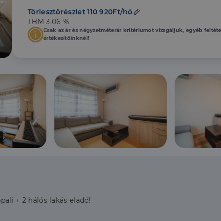
Törlesztőrészlet 110 920Ft/hó
THM 3.06 %
Csak az ár és négyzetméterár kritériumot vizsgáljuk, egyéb feltét
értékesítőinknél!
pali + 2 hálós lakás eladó!