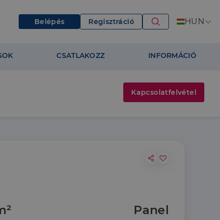
HUN
Belépés
Regisztráció
SOK
CSATLAKOZZ
INFORMÁCIÓ
Kapcsolatfelvétel
m²
Panel