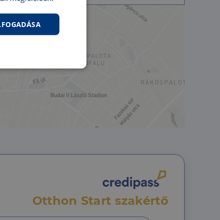
ELFOGADÁSA
nkcionalitás
jelentkezést és a
Otthon Start szakértő
hoz való