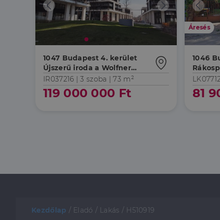
Áresés
1047 Budapest 4. kerület
1046 B
Újszerű iroda a Wolfner
Rákosp
utcában!
vasútá
IR037216 |
3 szoba
| 73 m²
LK07712
119 000 000 Ft
81 9
Kezdőlap
/
Eladó
/
Lakás
/
H510919