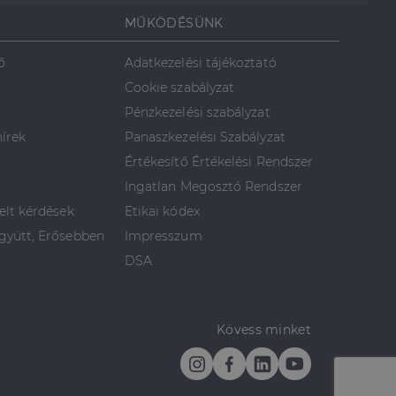
MŰKÖDÉSÜNK
ő
Adatkezelési tájékoztató
Cookie szabályzat
Pénzkezelési szabályzat
hírek
Panaszkezelési Szabályzat
Értékesítő Értékelési Rendszer
Ingatlan Megosztó Rendszer
elt kérdések
Etikai kódex
yütt, Erősebben
Impresszum
DSA
Kövess minket