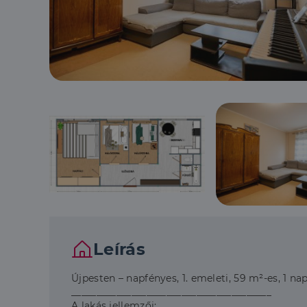
Leírás
Újpesten – napfényes, 1. emeleti, 59 m²-es, 1 nap
________________________________________
A lakás jellemzői: