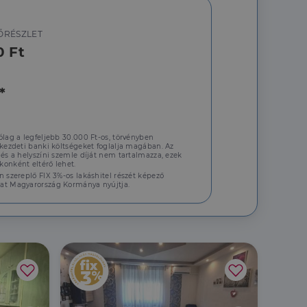
a a látogatói cookie-
ŐRÉSZLET
 hogy a Cookie-
0 Ft
*
áit, hogy a tárolt
állapotának
ólag a legfeljebb 30.000 Ft-os, törvényben
rról, hogy a
 kezdeti banki költségeket foglalja magában. Az
lámról, amelyet a
 és a helyszíni szemle díját nem tartalmazza, ezek
sítja a weboldal
lt.
onként eltérő lehet.
n szereplő FIX 3%-os lakáshitel részét képező
 tartalmának
at Magyarország Kormánya nyújtja.
z - amely jelentős
lgáltatáshoz. Ez a
életlenszerűen
t például valós
webhely minden
átogatói,
rról, hogy a
lámról, amelyet a
lt.