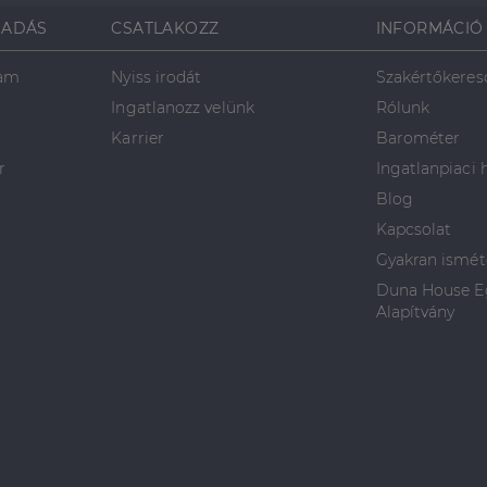
SADÁS
CSATLAKOZZ
INFORMÁCIÓ
ram
Nyiss irodát
Szakértőkeres
Ingatlanozz velünk
Rólunk
Karrier
Barométer
r
Ingatlanpiaci 
Blog
Kapcsolat
Gyakran ismét
Duna House Eg
Alapítvány