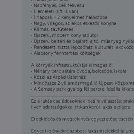
• Napfényes, déli fekvésű
• 1. emeleti (lift is van)
• 1 nappali + 2 kényelmes hálószoba
• Nagy, világos, ablakos étkezős konyha
• Klímás, távfűtéses
• Újszerű, modern konyhabútor
• Újszerű beltéri és bejárati ajtó, műanyag nyíl
• Rendezett, tiszta lépcsőház, kulturált lakóköz
• Alacsony fenntartási költségek
________________________________________
A környék infrastruktúrája kimagasló:
• Néhány perc sétára óvoda, bölcsőde, iskola
• Közel az Árpád Üzletház
• Mindössze 2 villamosmegálló Újpest-Központt
• A Semsey park gyalog fél percre, ideális kikap
________________________________________
Ez a lakás családosoknak ideális választás: pra
Ilyen adottságokkal ritkán kerül lakás a piacra!
Érdeklődés és megtekintés egyeztetése esetén
Egyedi igényekre szabott lakáshitelekkel állunk