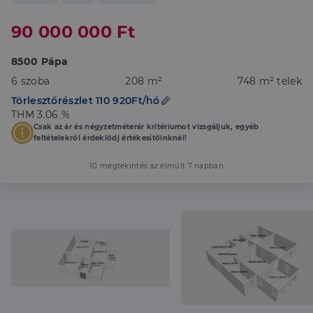
90 000 000 Ft
8500 Pápa
6 szoba
208 m²
748 m² telek
Törlesztőrészlet 110 920Ft/hó
THM 3.06 %
Csak az ár és négyzetméterár kritériumot vizsgáljuk, egyéb
feltételekről érdeklődj értékesítőinknél!
10 megtekintés az elmúlt 7 napban