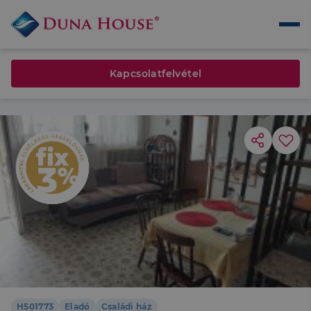
Kapcsolatfelvétel
H501773
Eladó
Családi ház