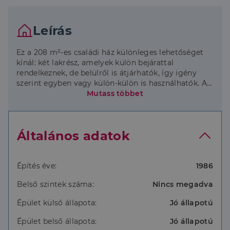
Leírás
Ez a 208 m²-es családi ház különleges lehetőséget
kínál: két lakrész, amelyek külön bejárattal
rendelkeznek, de belülről is átjárhatók, így igény
szerint egyben vagy külön-külön is használhatók. A
világos, tágas helyiségek kényelmes tereket
Mutass többet
biztosítanak a családi élethez.
A földszinti lakrész rugalmasan használható: akár
Általános adatok
önálló lakóegységként, akár vállalkozás kialakítására
(pl. irodának, fodrászatnak, könyvelői irodának) is
alkalmas, így tökéletes többgenerációs családoknak
vagy otthoni munkavégzéshez.
Építés éve:
1986
A kétszintes lakrész tágas, világos és otthonos
Belső szintek száma:
Nincs megadva
tereket kínál, ahol a nappali, a szobák és a beépített
terasz kényelmes elrendezést biztosítanak a család
Épület külső állapota:
Jó állapotú
számára.
Épület belső állapota:
Jó állapotú
Lakrészek: