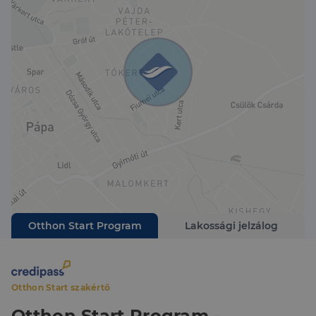
található, közel iskolákhoz, óvodákhoz és boltokhoz,
így ideális családok számára, de akár vállalkozásra is
alkalmas.
További információért várom hívását a megadott
telefonszámon.
Otthon Start Program
Lakossági jelzálog
Otthon Start szakértő
Otthon Start Program -