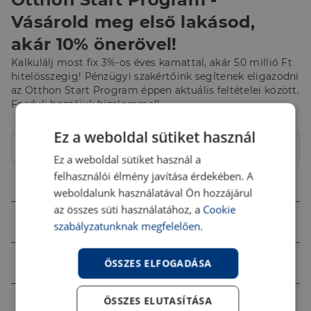
Vásárold meg első lakásod,
akár 10% önerővel!
Kalkulálj most fix 3%-os éves kamattal, akár 50 millió Ft
hitelösszegig! Pénzügyi szakértőink segítenek eligazodni
az Otthon Start Program éppen aktuális feltételei között.
Fordulj hozzájuk bizalommal!
Hitelcél
Ez a weboldal sütiket használ
Lakóház
Ez a weboldal sütiket használ a
felhasználói élmény javítása érdekében. A
Összeg (Ft)
weboldalunk használatával Ön hozzájárul
az összes süti használatához, a
Cookie
Futamidő
szabályzatunknak megfelelően.
Jövedelem (Ft)
ÖSSZES ELFOGADÁSA
ÖSSZES ELUTASÍTÁSA
Ingatlan értéke (Ft)