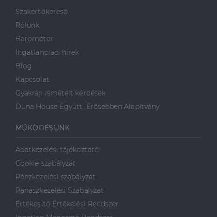
minden olyan
reklámról,
Szakértőkereső
amelyet a
végfelhasználó
Rólunk
láthatott,
mielőtt
Barométer
meglátogatta
az említett
Ingatlanpiaci hírek
weboldalt.
Blog
Kapcsolat
Gyakran ismételt kérdések
Duna House Együtt, Erősebben Alapítvány
MŰKÖDÉSÜNK
Adatkezelési tájékoztató
Cookie szabályzat
Pénzkezelési szabályzat
Panaszkezelési Szabályzat
Értékesítő Értékelési Rendszer