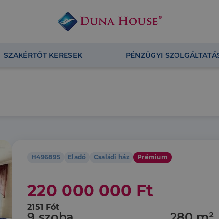
SZAKÉRTŐT KERESEK
PÉNZÜGYI SZOLGÁLTATÁ
H496895
Eladó
Családi ház
Prémium
220 000 000 Ft
2151 Fót
9 szoba
280 m²