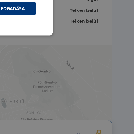
ELFOGADÁSA
Telken belül
Telken belül
nkcionalitás
jelentkezést és a
hoz való