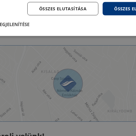
ÖSSZES ELUTASÍTÁSA
ÖSSZES 
Nincs megadva
Víz:
Telken belül
Villany:
EGJELENÍTÉSE
Telken belül
lenül
Teljesítmény
Célzás
Fu
s
Elengedhetetlenül szükséges
Teljesítmény
Célzás
Funkcionalitás
szükséges sütik lehetővé teszik a webhely alapvető funkcióit, például a felhasználói be
ldal nem használható megfelelően az elengedhetetlenül szükséges sütik nélkül.
Szolgáltató
/
Lejárat
Leírás
Domain
5
A cookie-k nem alapvető célokra történő felhasználásá
LinkedIn
hónap
hozzájárulás tárolására szolgál
Corporation
4 hét
.linkedin.com