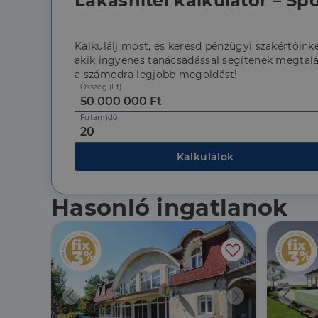
Lakáshitel kalkulátor – Spó
CookieScriptConse
Kalkulálj most, és keresd pénzügyi szakértőinke
akik ingyenes tanácsadással segítenek megtalá
a számodra legjobb megoldást!
Szolgáltató
Név
Domain
Összeg (Ft)
Név
Szolgált
Név
_lang
dh.hu
Domain
_ga_F4MKCEZ8P5
Futamidő
IDE
Google 
.doublec
lidc
Kalkulálok
bcookie
Microso
Corpora
_ga
.linkedi
Hasonló ingatlanok
_fbp
Meta Pl
Inc.
.dh.hu
_gcl_au
Google 
.dh.hu