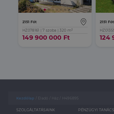
2151 Fót
2151 Fó
HZ078161 |
7 szoba
| 320 m²
HZ0135
149 900 000 Ft
124 
Kezdőlap
/
Eladó
/
Ház
/
H496895
SZOLGÁLTATÁSAINK
PÉNZÜGYI TANÁC