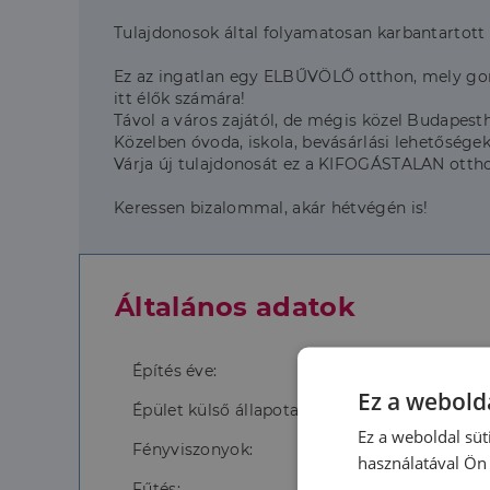
Tulajdonosok által folyamatosan karbantartott 
Ez az ingatlan egy ELBŰVÖLŐ otthon, mely gond
itt élők számára!
Távol a város zajától, de mégis közel Budapes
Közelben óvoda, iskola, bevásárlási lehetőségek
Várja új tulajdonosát ez a KIFOGÁSTALAN otthon
Keressen bizalommal, akár hétvégén is!
Általános adatok
Építés éve:
Ez a webolda
Épület külső állapota:
Ez a weboldal süt
Fényviszonyok:
használatával Ön 
Fűtés: