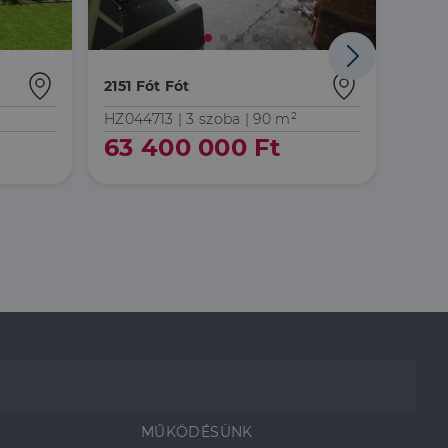
Áresés
2151 Fót Fót
2151 
HZ044713 |
3 szoba
| 90 m²
HZ07
63 400 000 Ft
10
MŰKÖDÉSÜNK