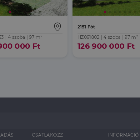
t
2151 Fót
53 |
4 szoba
| 97 m²
HZ091802 |
4 szoba
| 97 m²
900 000 Ft
126 900 000 Ft
SADÁS
CSATLAKOZZ
INFORMÁCIÓ