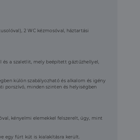
tusolóval), 2 WC kézmosóval, háztartási
s a szaletlit, mely beépített gáztűzhellyel,
gben külön szabályozható és alkalom és igény
onti porszívó, minden szinten és helyiségben
óval, kényelmi elemekkel felszerelt, úgy, mint
 egy fúrt kút is kialakításra került.