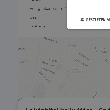
Energetikai besorolás:
Gáz:
RÉSZLETEK M
Csatorna:
Elengedhetet
szüksége
Az elengedhetetlenül 
fiókkezelést. A webo
Név
li_gc