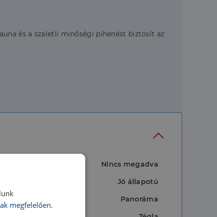
na és a szaletli minőségi pihenést biztosít az
Nincs megadva
Jó állapotú
lunk
Panoráma
ak megfelelően.
Tégla