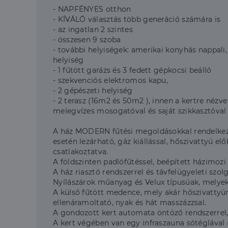
- NAPFÉNYES otthon
- KÍVÁLÓ választás több generáció számára is
- az ingatlan 2 szintes
- összesen 9 szoba
- további helyiségek: amerikai konyhás nappali
helyiség
- 1 fűtött garázs és 3 fedett gépkocsi beálló
- szekvenciós elektromos kapu,
- 2 gépészeti helyiség
- 2 terasz (16m2 és 50m2 ), innen a kertre nézv
melegvízes mosogatóval és saját szikkasztóval 
A ház MODERN fűtési megoldásokkal rendelkezi
esetén lezárható, gáz kiállással, hőszivattyú el
csatlakoztatva.
A földszinten padlófűtéssel, beépített házimozi
A ház riasztó rendszerrel és távfelügyeleti szolg
Nyílászárok műanyag és Velux típusúak, melyek 
A külső fűtött medence, mely akár hőszivattyúra
ellenáramoltató, nyak és hát masszázzsal.
A gondozott kert automata öntöző rendszerrel,
A kert végében van egy infraszauna sótéglával (3