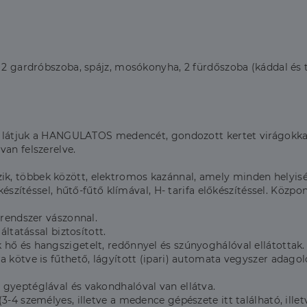
, 2 gardróbszoba, spájz, mosókonyha, 2 fürdőszoba (káddal és 
e látjuk a HANGULATOS medencét, gondozott kertet virágokkal é
van felszerelve.
k, többek között, elektromos kazánnal, amely minden helyisé
őkészítéssel, hűtő-fűtő klímával, H- tarifa előkészítéssel. Közp
 rendszer vászonnal.
áltatással biztosított.
hő és hangszigetelt, redőnnyel és szúnyoghálóval ellátottak.
 kötve is fűthető, lágyított (ipari) automata vegyszer adagol
 gyeptéglával és vakondhalóval van ellátva.
-4 személyes, illetve a medence gépészete itt található, illetve