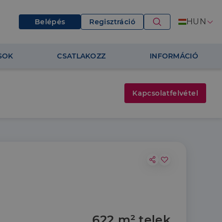
HUN
Belépés
Regisztráció
SOK
CSATLAKOZZ
INFORMÁCIÓ
Kapcsolatfelvétel
622 m² telek