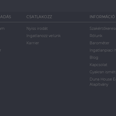
SADÁS
CSATLAKOZZ
INFORMÁCIÓ
ram
Nyiss irodát
Szakértőkeres
Ingatlanozz velünk
Rólunk
Karrier
Barométer
r
Ingatlanpiaci 
Blog
Kapcsolat
Gyakran ismét
Duna House Eg
Alapítvány