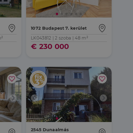
1072 Budapest 7. kerület
m²
LK043812 |
2 szoba
| 48 m²
jelentkezést és a
€ 230 000
hoz való
a a látogatói cookie-
 hogy a Cookie-
áit, hogy a tárolt
állapotának
2545 Dunaalmás
rról, hogy a