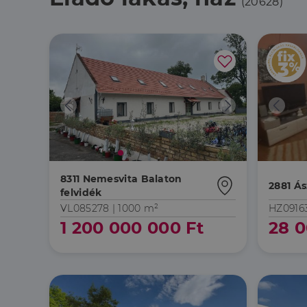
(20628)
8311 Nemesvita Balaton
2881 Ás
felvidék
VL085278 |
1000 m²
HZ0916
1 200 000 000 Ft
28 0