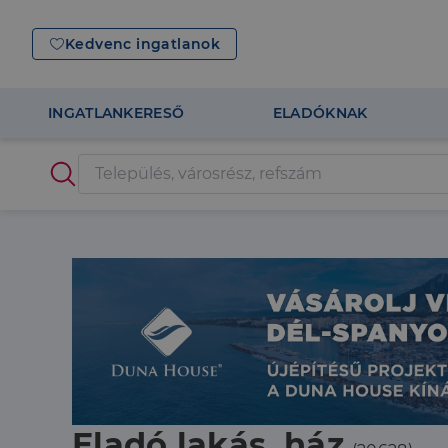
Kedvenc ingatlanok
INGATLANKERESŐ
ELADÓKNAK
Eladó lakás, ház