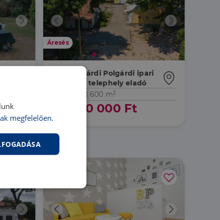
Áresés
8154 Polgárdi Polgárdi ipari
területén telephely eladó
²
IP043535 |
600 m²
lunk
92 000 000 Ft
ak megfelelően.
ELFOGADÁSA
nkcionalitás