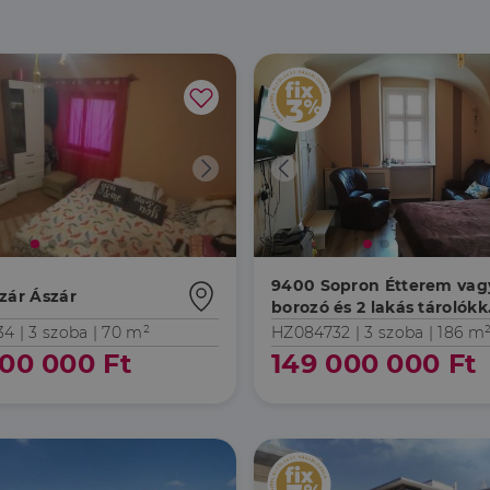
9400 Sopron Étterem vag
zár Ászár
borozó és 2 lakás tárolókk
pincékkel együtt eladó
34 |
3 szoba
| 70 m²
HZ084732 |
3 szoba
| 186 m
00 000 Ft
149 000 000 Ft