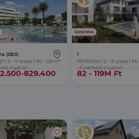
Újépítésű
na (ZB3)
1
21 |
3 - 4 szoba
| 94 - 126 m²
PR055040 |
2 - 3 szoba
| 54 
hető ingatlan
| 6 elérhető ingatlan
2.500-829.400
82 - 119M Ft