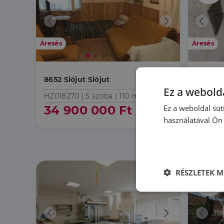
Áresés
Áresés
7625 Pé
8652 Siójut Siójut
közelé
Ez a webolda
HZ018270 |
5 szoba
| 110 m²
HZ0709
Ez a weboldal süt
34 900 000 Ft
83 0
használatával Ön 
RÉSZLETEK M
Elengedhetet
szüksége