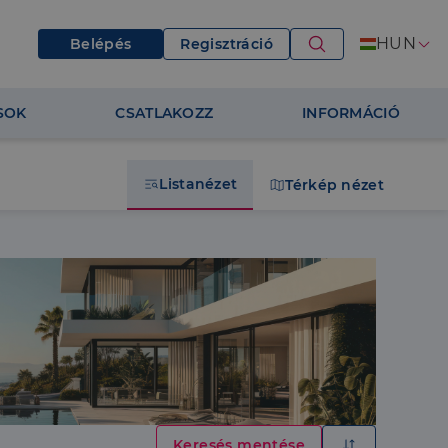
HUN
Belépés
Regisztráció
SOK
CSATLAKOZZ
INFORMÁCIÓ
Listanézet
Térkép nézet
Keresés mentése