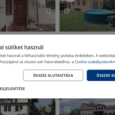
cs Szőlő utca
2458 Kulcs Kulcs csendes,
ben
központhoz közeli
l sütiket használ
utcájában ÖNELLÁTÓ
69 |
3 szoba
| 100 m²
HZ080700 |
5 szoba
| 135 m
családi ház
iket használ a felhasználói élmény javítása érdekében. A webolda
00 000 Ft
125 000 000 Ft
hozzájárul az összes süti használatához, a
Cookie szabályzatunkn
ÖSSZES ELUTASÍTÁSA
ÖSSZES 
EGJELENÍTÉSE
lenül
Teljesítmény
Célzás
Fu
s