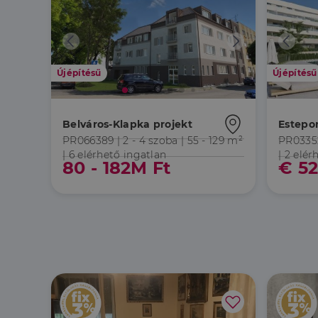
Újépítésű
Újépítésű
Belváros-Klapka projekt
Estepo
PR066389 |
2 - 4 szoba
| 55 - 129 m²
PR0335
| 6 elérhető ingatlan
| 2 elér
80 - 182M Ft
€ 52