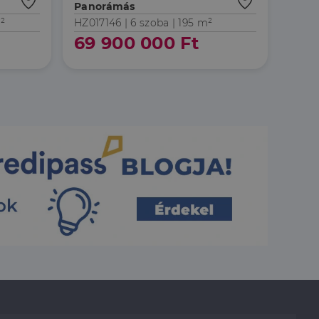
Panorámás
lámról, amelyet a
sítja a weboldal
lt.
²
HZ017146 |
6 szoba
| 195 m²
BB
69 900 000 Ft
 tartalmának
z - amely jelentős
lgáltatáshoz. Ez a
életlenszerűen
t például valós
webhely minden
átogatói,
rról, hogy a
lámról, amelyet a
lt.