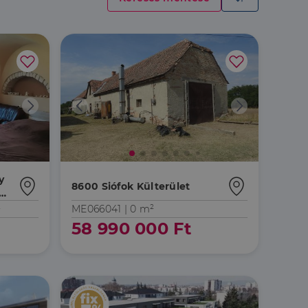
y
8600 Siófok Külterület
al,
²
ME066041 |
0 m²
58 990 000 Ft