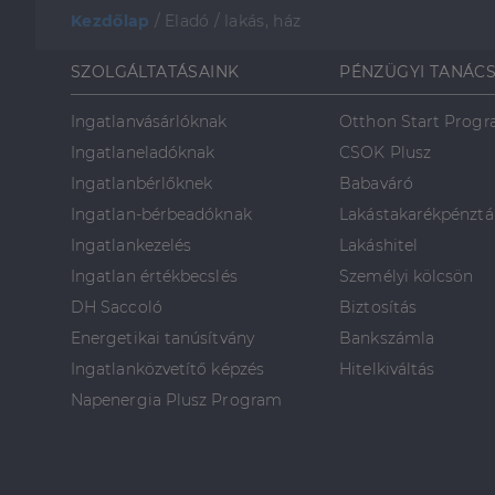
Kezdőlap
/
Eladó
/
lakás, ház
SZOLGÁLTATÁSAINK
PÉNZÜGYI TANÁC
Ingatlanvásárlóknak
Otthon Start Prog
Ingatlaneladóknak
CSOK Plusz
Ingatlanbérlőknek
Babaváró
Ingatlan-bérbeadóknak
Lakástakarékpénztá
Ingatlankezelés
Lakáshitel
Ingatlan értékbecslés
Személyi kölcsön
DH Saccoló
Biztosítás
Energetikai tanúsítvány
Bankszámla
Ingatlanközvetítő képzés
Hitelkiváltás
Napenergia Plusz Program