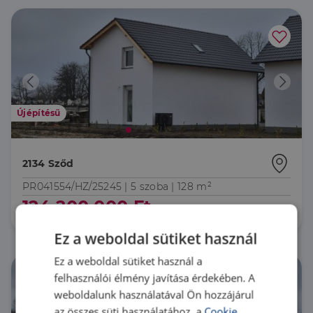
Újépítésű
2134 Sződ
PR041554/HZ/25245 |
5 szoba
| 128 m²
124 200 000 Ft
Ez a weboldal sütiket használ
Ez a weboldal sütiket használ a
felhasználói élmény javítása érdekében. A
weboldalunk használatával Ön hozzájárul
az összes süti használatához, a
Cookie