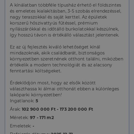
A kínálatban többféle típusház érhető el földszintes
és emeletes kialakításban, 3-5 szobás elrendezéssel,
nagy teraszokkal és saját kerttel. Az épületek
korszerű hőszivattyús fűtéssel, prémium
nyílászárókkal és időtálló burkolatokkal készülnek,
így hosszú távon is értékálló választást jelentenek.
Ez az új fejlesztés kiváló lehetőséget kínál
mindazoknak, akik családbarát, biztonságos
környezetben szeretnének otthont találni, miközben
értékelik a modern technológiát és az alacsony
fenntartási költségeket.
Érdeklődjön most, hogy az elsők között
választhassa ki álmai otthonát ebben a különleges
lakóparki környezetben!
Ingatlanok:
5
Árak:
102 900 000 Ft - 173 200 000 Ft
Méretek:
97 - 171 m2
Emeletek:
-