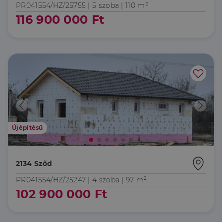
PR041554/HZ/25755 |
5 szoba
| 110 m²
116 900 000 Ft
Újépítésű
2134 Sződ
PR041554/HZ/25247 |
4 szoba
| 97 m²
102 900 000 Ft