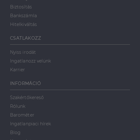
hónap
végfelhasználó
társítva van a Googl
.dh.hu
láthatott,
Universal Analytics-
Biztosítás
mielőtt
hez - amely jelentős
meglátogatta
frissítés a Google
Bankszámla
az említett
által leggyakrabban
weboldalt.
használt elemzési
Hitelkiváltás
szolgáltatáshoz. Ez a
süti az egyedi
bcookie
1 év
Ez egy
Microsoft
felhasználók
Microsoft MSN
CSATLAKOZZ
Corporation
megkülönböztetésér
első féltől
.linkedin.com
szolgál,
származó
véletlenszerűen
sütik, amely a
Nyiss irodát
generált szám
weboldal
hozzárendelésével
tartalmának
Ingatlanozz velünk
kliens azonosítóként
közösségi
A webhely minden
médián
Karrier
oldalkérésében
keresztül
szerepel, és a
történő
webhely-elemzési
megosztására
INFORMÁCIÓ
jelentések látogatói,
szolgál.
munkamenet- és
kampányadatainak
_fbp
2
A Facebook
Meta Platform
Szakértőkereső
kiszámítására szolgál
hónap
egy sor olyan
Inc.
4 hét
reklámtermék
.dh.hu
Rólunk
szállítására
használja,
Barométer
mint például
valós idejű
Ingatlanpiaci hírek
ajánlattétel
harmadik fél
Blog
hirdetőitől