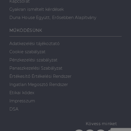
Kapcsolat
_gcl_au
2
Ezt a cookie-t
Google LLC
hónap
a Doubleclick
.dh.hu
Gyakran ismételt kérdések
4 hét
állítja be, és
információkat
Duna House Együtt, Erősebben Alapítvány
szolgáltat
arról, hogy a
végfelhasználó
MŰKÖDÉSÜNK
hogyan
használja a
weboldalt, és
Adatkezelési tájékoztató
minden olyan
reklámról,
Cookie szabályzat
amelyet a
végfelhasználó
Pénzkezelési szabályzat
láthatott,
mielőtt
Panaszkezelési Szabályzat
meglátogatta
az említett
Értékesítő Értékelési Rendszer
weboldalt.
Ingatlan Megosztó Rendszer
Etikai kódex
Impresszum
DSA
Kövess minket