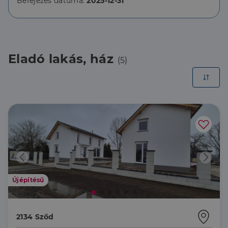
Befejezés dátuma:
2025-12-31
Eladó lakás, ház
(5)
Újépítésű
2134 Sződ