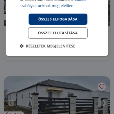
szabályzatunknak megfelelően.
Újépítésű
ÖSSZES ELFOGADÁSA
ÖSSZES ELUTASÍTÁSA
2134 Sződ
PR041554/HZ/25241 |
4 szoba
| 171 m²
RÉSZLETEK MEGJELENÍTÉSE
173 200 000 Ft
Elengedhetetlenül
Teljesítmény
szükséges
Célzás
Funkcionalitás