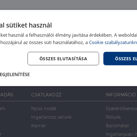
l sütiket használ
iket használ a felhasználói élmény javítása érdekében. A webolda
hozzájárul az összes süti használatához, a
Cookie szabályzatunkn
ÖSSZES ELUTASÍTÁSA
ÖSSZES 
EGJELENÍTÉSE
lenül
Teljesítmény
Célzás
Fu
s
SADÁS
CSATLAKOZZ
INFORMÁCIÓ
ram
Nyiss irodát
Szakértőkeres
Ingatlanozz velünk
Rólunk
Karrier
Barométer
r
Ingatlanpiaci 
Elengedhetetlenül szükséges
Teljesítmény
Célzás
Funkcionalitás