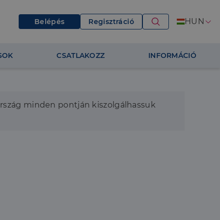
HUN
Belépés
Regisztráció
SOK
CSATLAKOZZ
INFORMÁCIÓ
ország minden pontján kiszolgálhassuk