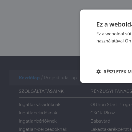
Ez a webolda
Ez a weboldal süt
használatával Ön 
RÉSZLETEK M
Kezdőlap
/
Projekt adatlap
Elengedhetet
szüksége
SZOLGÁLTATÁSAINK
PÉNZÜGYI TANÁC
Ingatlanvásárlóknak
Otthon Start Prog
Ingatlaneladóknak
CSOK Plusz
Ingatlanbérlőknek
Babaváró
Ingatlan-bérbeadóknak
Lakástakarékpénztá