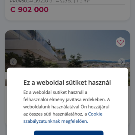
PR046034/LK/23019 |
4 szoba
| 113 m²
€ 902 000
Újépítésű
Ez a weboldal sütiket használ
Ez a weboldal sütiket használ a
Spanyolország
felhasználói élmény javítása érdekében. A
weboldalunk használatával Ön hozzájárul
PR046034/LK/23017 |
3 szoba
| 99 m²
az összes süti használatához, a
Cookie
€ 638 000
szabályzatunknak megfelelően.