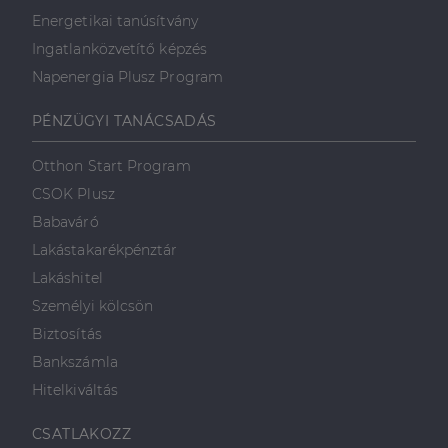
Az elengedhetetlenül szükséges sütik lehetővé teszik
Energetikai tanúsítvány
a webhely alapvető funkcióit, például a felhasználói
bejelentkezést és a fiókkezelést. A weboldal nem
Ingatlanközvetítő képzés
használható megfelelően az elengedhetetlenül
szükséges sütik nélkül.
Napenergia Plusz Program
Szolgáltató
/
Név
Lejárat
Leírás
Domain
PÉNZÜGYI TANÁCSADÁS
li_gc
5
A cookie-k nem
LinkedIn
hónap
alapvető célokra
Corporation
Otthon Start Program
4 hét
történő
.linkedin.com
felhasználásához
CSOK Plusz
való
hozzájárulás
Babaváró
tárolására
szolgál
Lakástakarékpénztár
CookieScriptConsent
2
Ezt a cookie-t a
CookieScript
Lakáshitel
hónap
Cookie-
dh.hu
4 hét
Script.com
Személyi kölcsön
szolgáltatás
használja a
Biztosítás
látogatói cookie-
k beleegyezési
Bankszámla
beállításainak
emlékezésére.
Hitelkiváltás
Szükséges, hogy
Google
a Cookie-
Privacy Policy
Script.com
CSATLAKOZZ
cookie banner