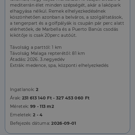
mediterrán élet minden szépségét, akár a lakópark
elhagyása nélkül. Remek elhelyezkedésének
köszönhetően azonban a belváros, a szolgáltatások,
a tengerpart és a golfpályák is csupán pár perc alatt
elérhetőek, de Marbella és a Puerto Banús csodás
kikötője is csak 20perc autóút.
Távolság a parttól: 1 km
Távolság Malaga repterétől: 81 km
Átadás: 2026. 3.negyedév
Extrák: medence, spa, központi elhelyezkedés
Ingatlanok:
2
Árak:
231 613 140 Ft - 327 453 060 Ft
Méretek:
99 - 113 m2
Emeletek:
2 - 4
Befejezés dátuma:
2026-09-01