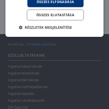
ÖSSZES ELFOGADÁSA
ÖSSZES ELUTASÍTÁSA
RÉSZLETEK MEGJELENÍTÉSE
Elengedhetetlenül
Teljesítmény
szükséges
Kezdőlap
/
Projekt adatlap
SZOLGÁLTATÁSAINK
Célzás
Funkcionalitás
Ingatlanvásárlóknak
Ingatlaneladóknak
Ingatlanbérlőknek
Ingatlan-bérbeadóknak
Ingatlankezelés
Elengedhetetlenül szükséges
Teljesítmény
Ingatlan értékbecslés
Célzás
Funkcionalitás
DH Saccoló