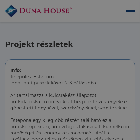
Projekt részletek
Info:
Település: Estepona
Ingatlan típusa: lakások 2-3 hálószoba
Ár tartalmazza a kulcsrakész állapotot:
burkolatokkal, redőnyökkel, beépített szekrényekkel,
gépesített konyhával, szerelvényekkel, szaniterekkel
Estepona egyik legjobb részén található ez a
butikkomplexum, ami világos lakásokat, kiemelkedő
minőséget és tengervizes medencét kínál a
lakóinak, hogy teljes mértékben ki tudják élvezni a