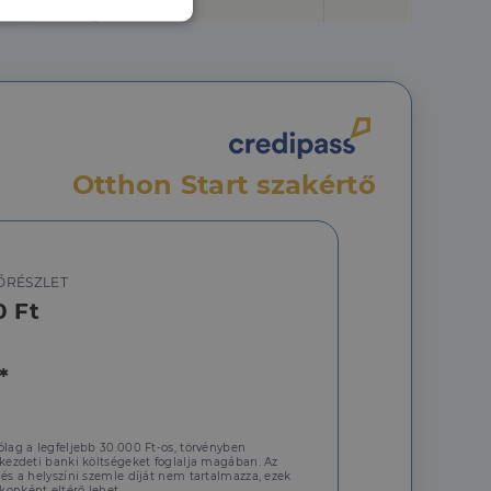
nkcionalitás
Otthon Start szakértő
jelentkezést és a
ŐRÉSZLET
0 Ft
hoz való
*
a a látogatói cookie-
 hogy a Cookie-
ólag a legfeljebb 30.000 Ft-os, törvényben
 kezdeti banki költségeket foglalja magában. Az
 és a helyszíni szemle díját nem tartalmazza, ezek
onként eltérő lehet.