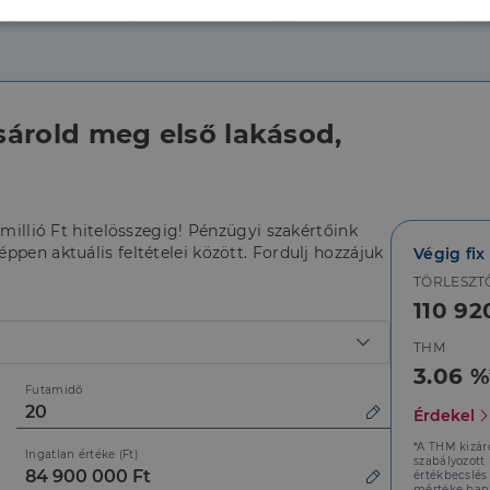
lenül
Teljesítmény
Célzás
Fu
s
sárold meg első lakásod,
Elengedhetetlenül szükséges
Teljesítmény
Célzás
Funkcionalitás
 millió Ft hitelösszegig! Pénzügyi szakértőink
szükséges sütik lehetővé teszik a webhely alapvető funkcióit, például a felhasználói be
ppen aktuális feltételei között. Fordulj hozzájuk
Végig fix
ldal nem használható megfelelően az elengedhetetlenül szükséges sütik nélkül.
TÖRLESZT
Szolgáltató
/
Lejárat
Leírás
Domain
110 92
5
A cookie-k nem alapvető célokra történő felhasználásá
LinkedIn
THM
hónap
hozzájárulás tárolására szolgál
Corporation
4 hét
.linkedin.com
3.06 %
Futamidő
nt
2
Ezt a cookie-t a Cookie-Script.com szolgáltatás használj
CookieScript
Érdekel
hónap
k beleegyezési beállításainak emlékezésére. Szükséges,
dh.hu
4 hét
Script.com cookie banner megfelelően működjön.
*A THM kizár
Ingatlan értéke (Ft)
szabályozott
értékbecslés
mértéke bank