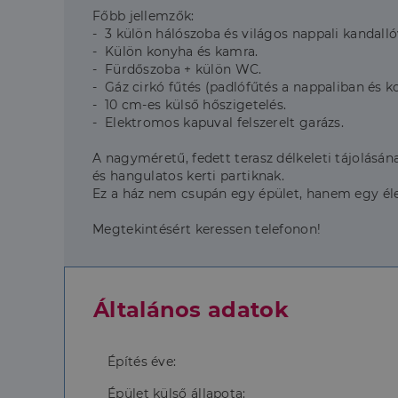
Főbb jellemzők:
- 3 külön hálószoba és világos nappali kandalló
- Külön konyha és kamra.
- Fürdőszoba + külön WC.
- Gáz cirkó fűtés (padlófűtés a nappaliban és 
- 10 cm-es külső hőszigetelés.
- Elektromos kapuval felszerelt garázs.
A nagyméretű, fedett terasz délkeleti tájolásán
és hangulatos kerti partiknak.
Ez a ház nem csupán egy épület, hanem egy élet
Megtekintésért keressen telefonon!
Általános adatok
Építés éve:
Épület külső állapota: