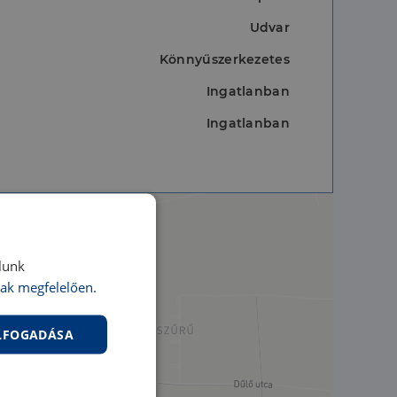
Udvar
Könnyűszerkezetes
Ingatlanban
Ingatlanban
lunk
ak megfelelően.
ELFOGADÁSA