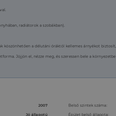
val.
konyhában, radiátorok a szobákban).
ak köszönhetően a délutáni óráktól kellemes árnyékot biztosít, 
forma. Jöjjön el, nézze meg, és szeressen bele a környezetbe
2007
Belső szintek száma:
Jó állapotú
Épület belső állapota: