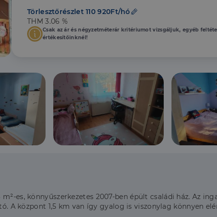
Törlesztőrészlet 110 920Ft/hó
THM 3.06 %
Csak az ár és négyzetméterár kritériumot vizsgáljuk, egyéb feltét
értékesítőinknél!
 m²-es, könnyűszerkezetes 2007-ben épült családi ház. Az inga
ató. A központ 1,5 km van így gyalog is viszonylag könnyen elé