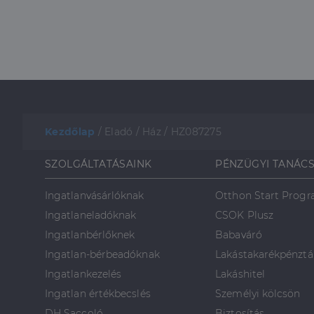
Kezdőlap
/
Eladó
/
Ház
/
HZ087275
SZOLGÁLTATÁSAINK
PÉNZÜGYI TANÁC
Ingatlanvásárlóknak
Otthon Start Prog
Ingatlaneladóknak
CSOK Plusz
Ingatlanbérlőknek
Babaváró
Ingatlan-bérbeadóknak
Lakástakarékpénztá
Ingatlankezelés
Lakáshitel
Ingatlan értékbecslés
Személyi kölcsön
DH Saccoló
Biztosítás