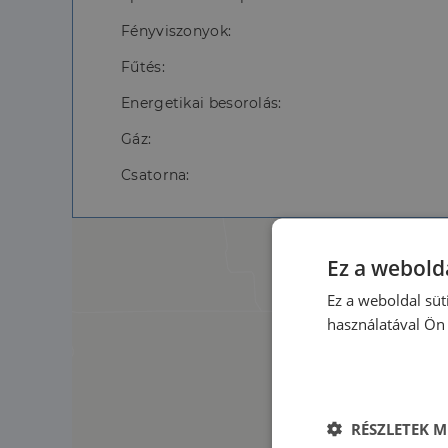
Fényviszonyok:
Fűtés:
Energetikai besorolás:
Gáz:
Csatorna:
Ez a webolda
Ez a weboldal süt
használatával Ön 
RÉSZLETEK M