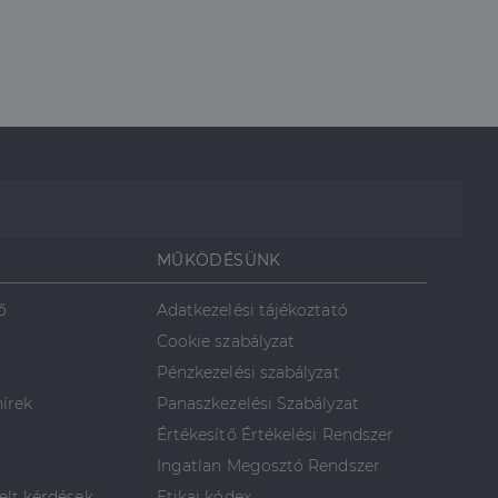
MŰKÖDÉSÜNK
ő
Adatkezelési tájékoztató
Cookie szabályzat
Pénzkezelési szabályzat
hírek
Panaszkezelési Szabályzat
Értékesítő Értékelési Rendszer
Ingatlan Megosztó Rendszer
elt kérdések
Etikai kódex