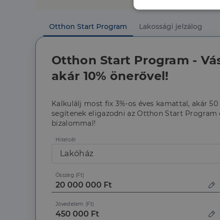
Elengedhetet
szüksége
Otthon Start Program
Lakossági jelzálog
Otthon Start Program - Vá
akár 10% önerővel!
Kalkulálj most fix 3%-os éves kamattal, akár 50
Az elengedhetetlenül 
segítenek eligazodni az Otthon Start Program é
fiókkezelést. A webo
bizalommal!
Név
Hitelcél
li_gc
Lakóház
Összeg (Ft)
CookieScriptConse
Jövedelem (Ft)