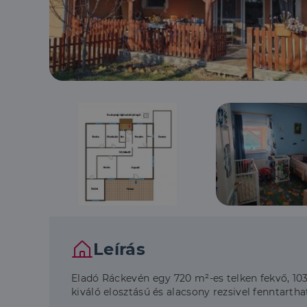
Leírás
Eladó Ráckevén egy 720 m²-es telken fekvő, 103
kiváló elosztású és alacsony rezsivel fenntarth