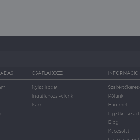
SADÁS
CSATLAKOZZ
INFORMÁCIÓ
ram
Nyiss irodát
Szakértőkeres
Ingatlanozz velünk
Rólunk
Karrier
Barométer
r
Ingatlanpiaci 
Blog
Kapcsolat
Gyakran ismét