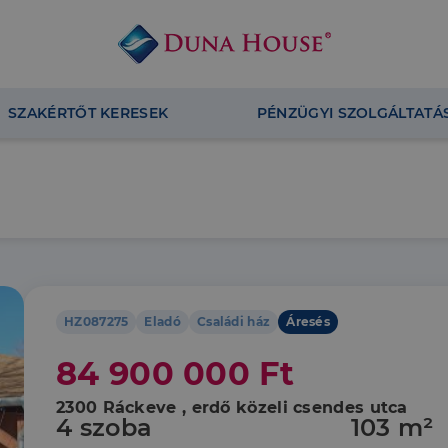
SZAKÉRTŐT KERESEK
PÉNZÜGYI SZOLGÁLTATÁ
HZ087275
Eladó
Családi ház
Áresés
84 900 000 Ft
2300 Ráckeve , erdő közeli csendes utca
4 szoba
103 m²