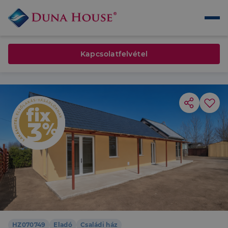
Kapcsolatfelvétel
HZ070749
Eladó
Családi ház