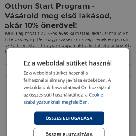
Otthon Start Program -
Vásárold meg első lakásod,
akár 10% önerővel!
Kalkulálj most fix 3%-os éves kamattal, akár 50 millió Ft
hitelösszegig! Pénzügyi szakértőink segítenek eligazodni
az Otthon Start Program éppen aktuális feltételei között.
Fordulj hozzájuk bizalommal!
Ez a weboldal sütiket használ
Hitelcél
Lakóház
Ez a weboldal sütiket használ a
felhasználói élmény javítása érdekében. A
Összeg (Ft)
weboldalunk használatával Ön hozzájárul
az összes süti használatához, a
Cookie
szabályzatunknak megfelelően.
Futamidő
ÖSSZES ELFOGADÁSA
Jövedelem (Ft)
ÖSSZES ELUTASÍTÁSA