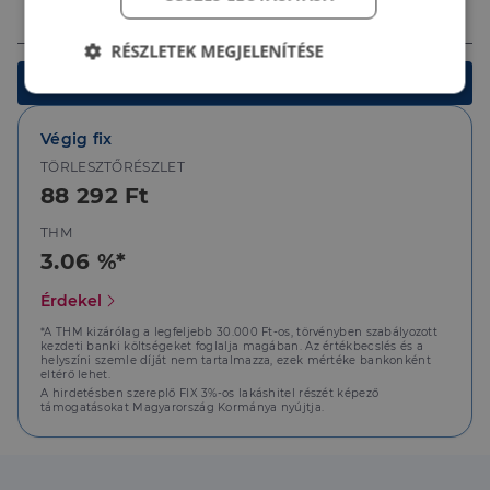
Ingatlan értéke (Ft)
RÉSZLETEK MEGJELENÍTÉSE
Kalkulálok
Elengedhetetlenül
Teljesítmény
szükséges
Végig fix
TÖRLESZTŐRÉSZLET
88 292 Ft
Célzás
Funkcionalitás
THM
3.06 %*
Érdekel
*A THM kizárólag a legfeljebb 30.000 Ft-os, törvényben szabályozott
kezdeti banki költségeket foglalja magában. Az értékbecslés és a
Elengedhetetlenül szükséges
Teljesítmény
helyszíni szemle díját nem tartalmazza, ezek mértéke bankonként
eltérő lehet.
Célzás
Funkcionalitás
A hirdetésben szereplő FIX 3%-os lakáshitel részét képező
támogatásokat Magyarország Kormánya nyújtja.
Az elengedhetetlenül szükséges sütik lehetővé teszik
a webhely alapvető funkcióit, például a felhasználói
bejelentkezést és a fiókkezelést. A weboldal nem
használható megfelelően az elengedhetetlenül