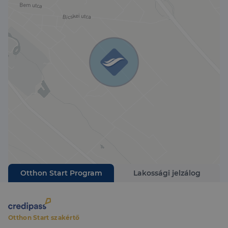
élethez szükséges infrastruktúra teljes mértékben
rendelkezésre áll.
További információért vagy megtekintés
egyeztetéséhez keressen bizalommal!
Otthon Start Program
Lakossági jelzálog
Otthon Start szakértő