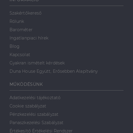
weboldalt, és
minden olyan
reklámról,
Szakértőkereső
amelyet a
végfelhasználó
Rólunk
láthatott,
mielőtt
Barométer
meglátogatta
az említett
Ingatlanpiaci hírek
weboldalt.
Blog
Kapcsolat
Gyakran ismételt kérdések
Duna House Együtt, Erősebben Alapítvány
MŰKÖDÉSÜNK
Adatkezelési tájékoztató
Cookie szabályzat
Pénzkezelési szabályzat
Panaszkezelési Szabályzat
Értékesítő Értékelési Rendszer