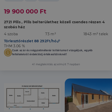
19 900 000 Ft
2721 Pilis , Pilis belterülethez közeli csendes részen 4
szobás ház
4 szoba
73 m²
1843 m² telek
Törlesztőrészlet 88 292Ft/hó
THM 3.06 %
Csak az ár és négyzetméterár kritériumot vizsgáljuk, egyéb
feltételekről érdeklődj értékesítőinknél!
41 megtekintés az elmúlt 7 napban