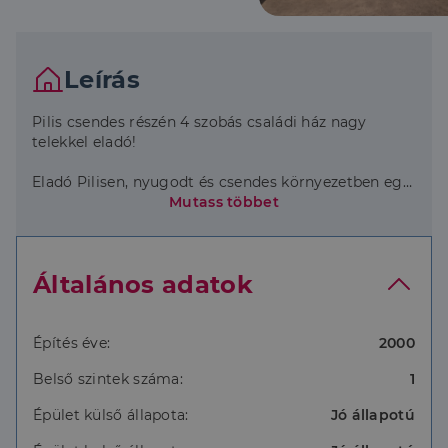
Leírás
Pilis csendes részén 4 szobás családi ház nagy
telekkel eladó!
Eladó Pilisen, nyugodt és csendes környezetben egy
73 nm-es, 4 szobás családi ház, amely egy 1843 nm-
Mutass többet
es tágas telken helyezkedik el.
A ház helyiségei: 4 szoba, folyosó, konyha, előtér,
Általános adatok
fürdőszoba WC-vel.
Műszaki jellemzők:
Építés éve:
2000
Fűtés: elektromos panelek
Belső szintek száma:
1
Melegvíz: villanybojler
Épület külső állapota:
Jó állapotú
Villanyhálózat: teljesen felújított, új rézkábelezés