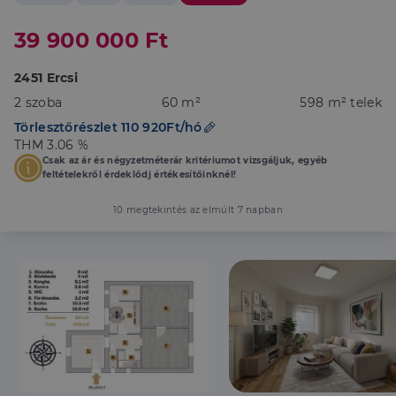
39 900 000 Ft
2451 Ercsi
2 szoba
60 m²
598 m² telek
Törlesztőrészlet 110 920Ft/hó
THM 3.06 %
Csak az ár és négyzetméterár kritériumot vizsgáljuk, egyéb
feltételekről érdeklődj értékesítőinknél!
10 megtekintés az elmúlt 7 napban