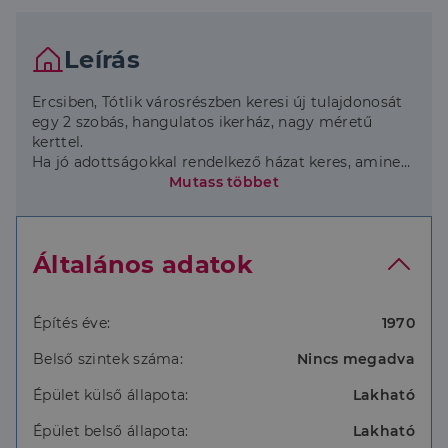
Leírás
Ercsiben, Tótlik városrészben keresi új tulajdonosát
egy 2 szobás, hangulatos ikerház, nagy méretű
kerttel.
Ha jó adottságokkal rendelkező házat keres, aminek
egy részét saját ízlésére alapján fejezheti be, akkor
Mutass többet
ezt érdemes megnéznie!
! ! ! A hirdetésben foto-realisztikus berendezési
Általános adatok
tervek is találhatók ! ! !
A KÖRNYÉKRŐL:
- Fejér megye, Ercsi, Tótlik városrész, kellemes,
Építés éve:
1970
csendes kertvárosi környezet.
Belső szintek száma:
Nincs megadva
- Buszmegálló 6 perc sétatávolságra található,
amivel 10 percen belül elérhető a vasútállomás.
Épület külső állapota:
Lakható
- Az M6-os autópálya 10 perces távolság lehetővé
téve a bejárást Budapestre.
Épület belső állapota:
Lakható
- A kelenföldi pályaudvar autóval 30, vonattal 40