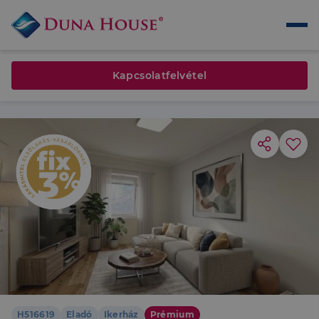
Kapcsolatfelvétel
H516619
Eladó
Ikerház
Prémium