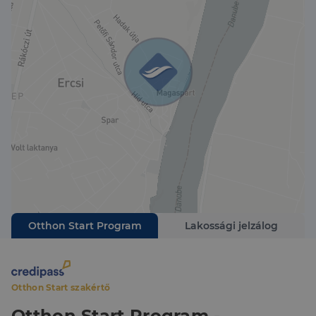
- Az ingatlan fűtése jelenleg vegyes tüzelésű.
UDVAR ÉS KER T:
- Összesen 598 m2-es, két részből álló, körbekerített,
elsősorban füvesített telek.
- A házhoz közvetlenül egy 311 m2-es kert tartozik,
de a mögötte lévő telekkel együtt kerül
értékesítésre, aminek a mérete 287 m2, így együtt
598 m2.
- Autó beállási lehetőség az udvarba a 287 m2-es,
másik utcáról nyíló kert felől lehetséges.
- Az első telken a kapu mellett egy tároló helyiség
került kialakításra.
- A hátsó, 287 m2 telken több tároló is található.
Érdeklődés esetén várom hívását!
Otthon Start Program
Lakossági jelzálog
Otthon Start szakértő
Otthon Start Program -