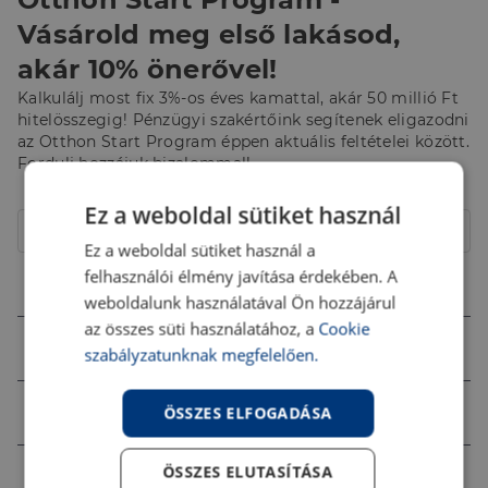
Vásárold meg első lakásod,
akár 10% önerővel!
Kalkulálj most fix 3%-os éves kamattal, akár 50 millió Ft
hitelösszegig! Pénzügyi szakértőink segítenek eligazodni
az Otthon Start Program éppen aktuális feltételei között.
Fordulj hozzájuk bizalommal!
Hitelcél
Ez a weboldal sütiket használ
Lakóház
Ez a weboldal sütiket használ a
felhasználói élmény javítása érdekében. A
Összeg (Ft)
weboldalunk használatával Ön hozzájárul
az összes süti használatához, a
Cookie
Futamidő
szabályzatunknak megfelelően.
Jövedelem (Ft)
ÖSSZES ELFOGADÁSA
ÖSSZES ELUTASÍTÁSA
Ingatlan értéke (Ft)