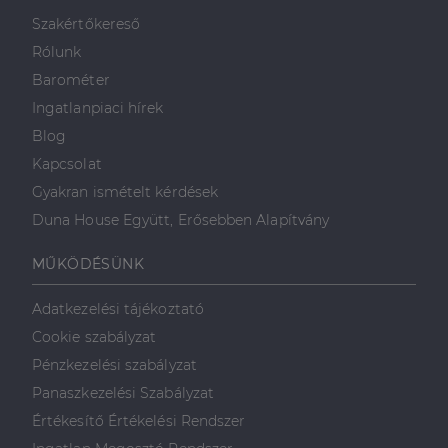
minden olyan
reklámról,
Szakértőkereső
amelyet a
végfelhasználó
Rólunk
láthatott,
mielőtt
Barométer
meglátogatta
az említett
Ingatlanpiaci hírek
weboldalt.
Blog
Kapcsolat
Gyakran ismételt kérdések
Duna House Együtt, Erősebben Alapítvány
MŰKÖDÉSÜNK
Adatkezelési tájékoztató
Cookie szabályzat
Pénzkezelési szabályzat
Panaszkezelési Szabályzat
Értékesítő Értékelési Rendszer