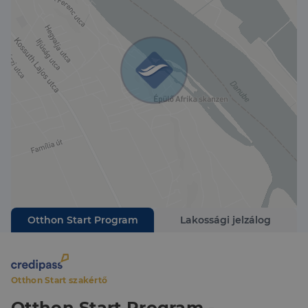
tevékenységre is lehetőséget kínál. A környéken
található horgásztavak, túraútvonalak és
kerékpárutak ideális helyszínt biztosítanak a
szabadidő eltöltésére. A helyi közösség barátságos,
ami hozzájárul a kellemes életkörülményekhez. Ez a
tehermentes ingatlan remek lehetőséget kínál arra,
hogy új otthont találjon, vagy befektetési céllal
vásároljon. Kérem, ne habozzon kérdéseivel keresni,
szívesen állok rendelkezésére, hogy segítséget
nyújtsak az ingatlanpiaci döntéseiben. Az Ön
elégedettsége a legfontosabb számomra, és biztos
vagyok benne, hogy ez az ingatlan minden
elvárásának megfelel.
Otthon Start Program
Lakossági jelzálog
Otthon Start szakértő
Otthon Start Program -