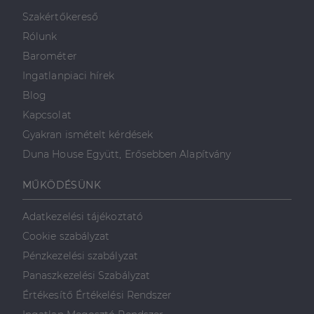
minden olyan
reklámról,
Szakértőkereső
amelyet a
végfelhasználó
Rólunk
láthatott,
mielőtt
Barométer
meglátogatta
az említett
Ingatlanpiaci hírek
weboldalt.
Blog
Kapcsolat
Gyakran ismételt kérdések
Duna House Együtt, Erősebben Alapítvány
MŰKÖDÉSÜNK
Adatkezelési tájékoztató
Cookie szabályzat
Pénzkezelési szabályzat
Panaszkezelési Szabályzat
Értékesítő Értékelési Rendszer