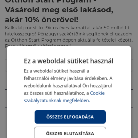
Vásárold meg első lakásod,
akár 10% önerővel!
Kalkulálj most fix 3%-os éves kamattal, akár 50 millió Ft
hitelösszegig! Pénzügyi szakértőink segítenek eligazodni
az Otthon Start Program éppen aktuális feltételei között.
Fordulj hozzájuk bizalommal!
Hitelcél
Ez a weboldal sütiket használ
Lakóház
Ez a weboldal sütiket használ a
felhasználói élmény javítása érdekében. A
Összeg (Ft)
weboldalunk használatával Ön hozzájárul
az összes süti használatához, a
Cookie
Futamidő
szabályzatunknak megfelelően.
Jövedelem (Ft)
ÖSSZES ELFOGADÁSA
ÖSSZES ELUTASÍTÁSA
Ingatlan értéke (Ft)