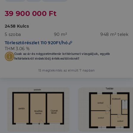
39 900 000 Ft
2458 Kulcs
5 szoba
90 m²
948 m² telek
Törlesztőrészlet 110 920Ft/hó
THM 3.06 %
Csak az ár és négyzetméterár kritériumot vizsgáljuk, egyéb
feltételekről érdeklődj értékesítőinknél!
15 megtekintés az elmúlt 7 napban