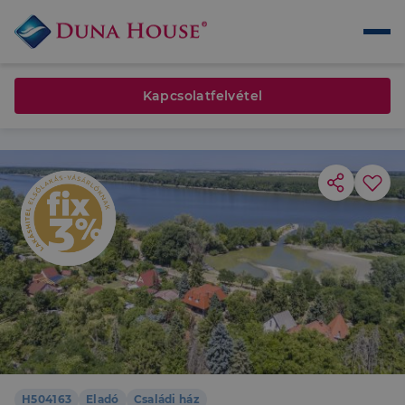
Kapcsolatfelvétel
H504163
Eladó
Családi ház