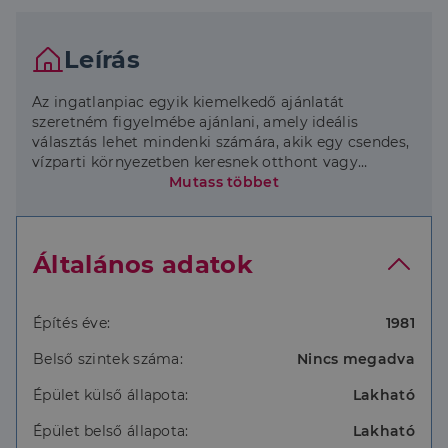
Leírás
Az ingatlanpiac egyik kiemelkedő ajánlatát
szeretném figyelmébe ajánlani, amely ideális
választás lehet mindenki számára, akik egy csendes,
vízparti környezetben keresnek otthont vagy
befektetési lehetőséget.
Mutass többet
A Fejér vármegye szívében, Kulcs városában
található ez a 90 négyzetméteres ház, amely egy
948 négyzetméteres telken helyezkedik el. Az
Általános adatok
előkertben díszfák, és virágok, valamint autóbejáró
található. A hátsókertet lépcsőn tudjuk
megközelíteni, amely kb 3 méter szintkülönbséggel
magasabban található. Itt bográcsolhatunk,
Építés éve:
1981
grillezhetünk, vagy csak egyszerűen hűsölhetünk a
Belső szintek száma:
Nincs megadva
termő gyümölcsfák árnyékában. A locsolást ásott
bővízű kútból nyert vízzel végezhetjük!
Épület külső állapota:
Lakható
Az ingatlan átlagos állapotú, így új tulajdonosa
azonnal birtokba veheti, de bővítési lehetőségek is
Épület belső állapota:
Lakható
rejlenek benne, lehetőséget adva ezzel a személyre