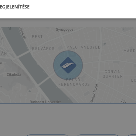
Courtyard
Orientation:
EGJELENÍTÉSE
Klíma,Gázkonvektor
Energy rating:
lenül
Teljesítmény
Célzás
Fu
s
Elengedhetetlenül szükséges
Teljesítmény
Célzás
Funkcionalitás
szükséges sütik lehetővé teszik a webhely alapvető funkcióit, például a felhasználói be
ldal nem használható megfelelően az elengedhetetlenül szükséges sütik nélkül.
Szolgáltató
/
Lejárat
Leírás
Domain
5
A cookie-k nem alapvető célokra történő felhasználásá
LinkedIn
hónap
hozzájárulás tárolására szolgál
Corporation
4 hét
.linkedin.com
nt
2
Ezt a cookie-t a Cookie-Script.com szolgáltatás használj
CookieScript
hónap
k beleegyezési beállításainak emlékezésére. Szükséges,
dh.hu
4 hét
Script.com cookie banner megfelelően működjön.