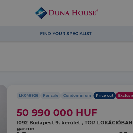
FIND YOUR SPECIALIST
LK046926
For sale
Condominium
Price cut
Exclusi
50 990 000 HUF
1092 Budapest 9. kerület , TOP LOKÁCIÓBAN
garzon