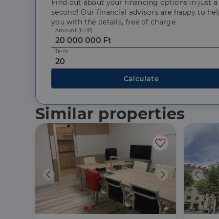
Find out about your financing options in just a
second! Our financial advisors are happy to he
you with the details, free of charge.
Szolgáltató
Név
Domain
Amount (HUF)
Név
Szolgált
Név
_lang
dh.hu
Domain
Term
_ga_F4MKCEZ8P5
IDE
Google 
.doublec
lidc
Calculate
bcookie
Microso
Corpora
_ga
.linkedi
Similar properties
_fbp
Meta Pl
Inc.
.dh.hu
_gcl_au
Google 
.dh.hu