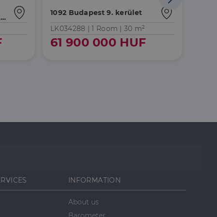
1092 Budapest 9. kerület
1096 
lt
LK034288 |
1 Room
| 30 m²
H508
F
61 900 000 HUF
59
ERVICES
INFORMATION
About us
Barometer