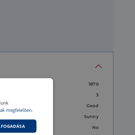
1870
3
lunk
e:
Good
ak megfelelően.
Sunny
ELFOGADÁSA
No