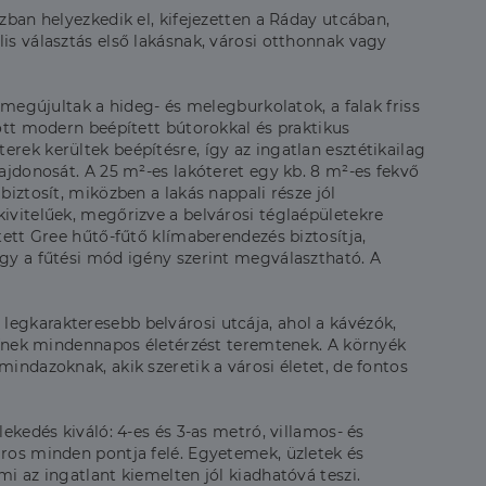
ázban helyezkedik el, kifejezetten a Ráday utcában,
is választás első lakásnak, városi otthonnak vagy
n megújultak a hideg- és melegburkolatok, a falak friss
pott modern beépített bútorokkal és praktikus
rek kerültek beépítésre, így az ingatlan esztétikailag
lajdonosát. A 25 m²-es lakóteret egy kb. 8 m²-es fekvő
biztosít, miközben a lakás nappali része jól
kivitelűek, megőrizve a belvárosi téglaépületekre
ített Gree hűtő-fűtő klímaberendezés biztosítja,
így a fűtési mód igény szerint megválasztható. A
egkarakteresebb belvárosi utcája, ahol a kávézók,
yszínek mindennapos életérzést teremtenek. A környék
mindazoknak, akik szeretik a városi életet, de fontos
lekedés kiváló: 4-es és 3-as metró, villamos- és
áros minden pontja felé. Egyetemek, üzletek és
mi az ingatlant kiemelten jól kiadhatóvá teszi.