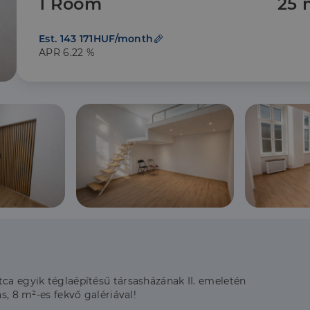
1 Room
25 
Est. 143 171HUF/month
APR 6.22 %
tca egyik téglaépítésű társasházának II. emeletén
ás, 8 m²-es fekvő galériával!