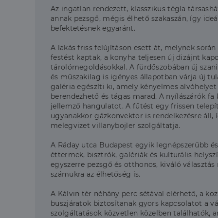
Az ingatlan rendezett, klasszikus tégla társash
annak pezsgő, mégis élhető szakaszán, így ideál
befektetésnek egyaránt.
A lakás friss felújításon esett át, melynek sorá
festést kaptak, a konyha teljesen új dizájnt ka
tárolómegoldásokkal. A fürdőszobában új szanite
és műszakilag is igényes állapotban várja új tu
galéria egészíti ki, amely kényelmes alvóhelyet 
berendezhető és tágas marad. A nyílászárók fa 
jellemző hangulatot. A fűtést egy frissen telep
ugyanakkor gázkonvektor is rendelkezésre áll, 
melegvizet villanybojler szolgáltatja.
A Ráday utca Budapest egyik legnépszerűbb és l
éttermek, bisztrók, galériák és kulturális hel
egyszerre pezsgő és otthonos, kiváló választás 
számukra az élhetőség is.
A Kálvin tér néhány perc sétával elérhető, a köz
buszjáratok biztosítanak gyors kapcsolatot a v
szolgáltatások közvetlen közelben találhatók, a