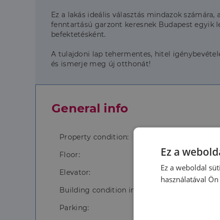
Ez a lakás ideális választás mindazok számára, a
fenntartású garzont keresnek Budapest egyik le
befektetésként.
A tulajdoni lap tehermentes, hitel igénybevéte
és ismerje meg új otthonát!
General info
Property condition:
Ez a webolda
Floor:
Ez a weboldal süt
Elevator:
használatával Ön 
Building condition inside:
Parking: