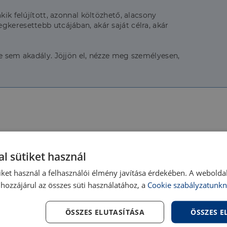
kik felújított, azonnal költözhető, alacsony
gkeresettebb utcájában, akár saját célra, akár
le sem akadály. Jöjjön el, nézze meg személyesen,
Very good
Year of construction:
l sütiket használ
2
Number of floors:
iket használ a felhasználói élmény javítása érdekében. A webolda
No lift
Building condition outsid
hozzájárul az összes süti használatához, a
Cookie szabályzatunkn
Good
Light conditions:
ÖSSZES ELUTASÍTÁSA
ÖSSZES 
No
Balcony: