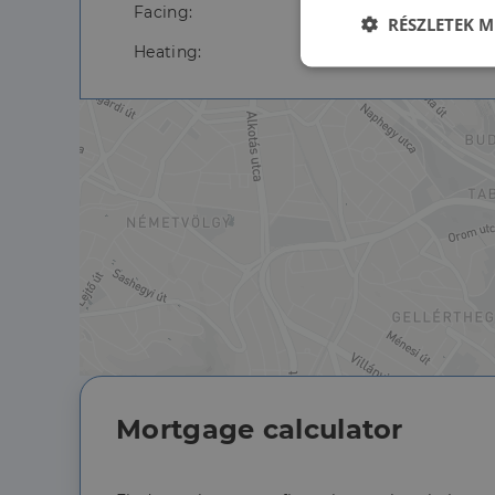
Facing:
RÉSZLETEK M
Heating:
Elengedhetet
szüksége
Az elengedhetetlenül 
fiókkezelést. A webo
Név
li_gc
Mortgage calculator
CookieScriptConse