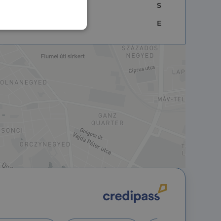
S
E
nkcionalitás
jelentkezést és a
hoz való
a a látogatói cookie-
 hogy a Cookie-