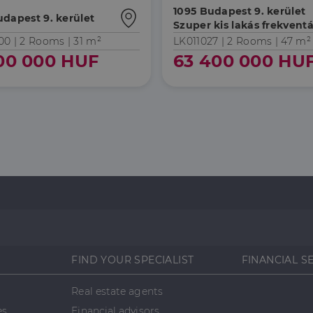
1095 Budapest 9. kerület
dapest 9. kerület
Szuper kis lakás frekventá
helyen
00 |
2 Rooms
| 31 m²
LK011027 |
2 Rooms
| 47 m²
000 000 HUF
63 400 000 HU
FIND YOUR SPECIALIST
FINANCIAL S
Real estate agents
es
Financial advisors