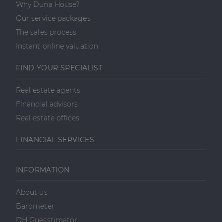
valós idejű
Why Duna House?
ajánlattétel
harmadik fél
Our service packages
hirdetőitől
The sales process
_gcl_au
2
Ezt a cookie-t
Google LLC
hónap
a Doubleclick
.dh.hu
Instant online valuation
4 hét
állítja be, és
információkat
szolgáltat
FIND YOUR SPECIALIST
arról, hogy a
végfelhasználó
hogyan
Real estate agents
használja a
weboldalt, és
Financial advisors
minden olyan
reklámról,
Real estate offices
amelyet a
végfelhasználó
láthatott,
FINANCIAL SERVICES
mielőtt
meglátogatta
az említett
weboldalt.
INFORMATION
About us
Barometer
DH Guesstimator