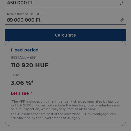
Real estate value (HUF)
Elengedhetetlenül szükséges
Teljesítmény
Célzás
Funkcionalitás
Calculate
Az elengedhetetlenül szükséges sütik lehetővé teszik
a webhely alapvető funkcióit, például a felhasználói
bejelentkezést és a fiókkezelést. A weboldal nem
Fixed period
használható megfelelően az elengedhetetlenül
INSTALLMENT
szükséges sütik nélkül.
110 920 HUF
Szolgáltató
/
Név
Lejárat
Leírás
Domain
THM
li_gc
5
A cookie-k nem
LinkedIn
3.06 %*
hónap
alapvető célokra
Corporation
4 hét
történő
.linkedin.com
Let's see
felhasználásához
való
hozzájárulás
*The APR includes only the initial bank charges regulated by law up
tárolására
to HUF 30,000. It does not include the fees for property valuation and
szolgál
on-site inspection, which may vary from bank to bank.
The subsidies that are part of the advertised FIX 3% mortgage loan
CookieScriptConsent
2
Ezt a cookie-t a
CookieScript
are provided by the Government of Hungary.
hónap
Cookie-
dh.hu
4 hét
Script.com
szolgáltatás