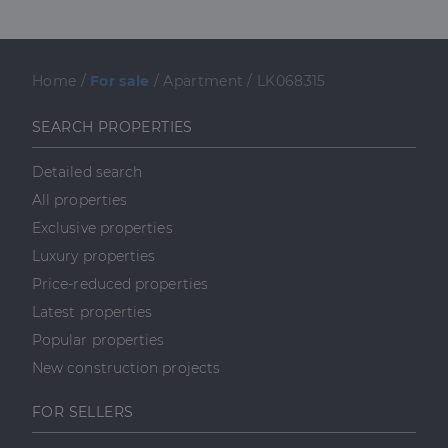
.linkedin.com
a weboldal megfelel
weboldalt, és
működését.
minden olyan
reklámról,
_ga
1 év 1
amelyet a
Ez a cookie-név
Google LLC
hónap
végfelhasználó
társítva van a Googl
.dh.hu
Home
/
For sale
/
Apartment
/
LK068315
láthatott,
Universal Analytics-
mielőtt
hez - amely jelentős
meglátogatta
frissítés a Google
SEARCH PROPERTIES
az említett
által leggyakrabban
weboldalt.
használt elemzési
szolgáltatáshoz. Ez a
süti az egyedi
bcookie
1 év
Ez egy
Microsoft
Detailed search
felhasználók
Microsoft MSN
Corporation
megkülönböztetésér
első féltől
All properties
.linkedin.com
szolgál,
származó
véletlenszerűen
sütik, amely a
Exclusive properties
generált szám
weboldal
hozzárendelésével
tartalmának
Luxury properties
kliens azonosítóként
közösségi
A webhely minden
médián
Price-reduced properties
oldalkérésében
keresztül
szerepel, és a
történő
Latest properties
webhely-elemzési
megosztására
jelentések látogatói,
szolgál.
Popular properties
munkamenet- és
kampányadatainak
_fbp
2
A Facebook
New construction projects
Meta Platform
kiszámítására szolgál
hónap
egy sor olyan
Inc.
4 hét
reklámtermék
.dh.hu
szállítására
FOR SELLERS
használja,
mint például