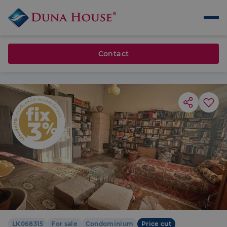
Contact
LK068315
For sale
Condominium
Price cut