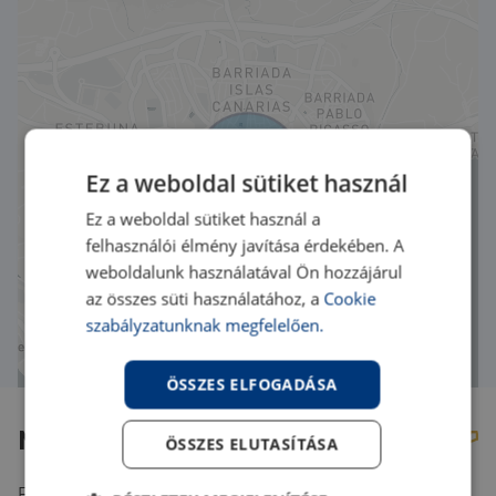
Ez a weboldal sütiket használ
Ez a weboldal sütiket használ a
felhasználói élmény javítása érdekében. A
weboldalunk használatával Ön hozzájárul
az összes süti használatához, a
Cookie
szabályzatunknak megfelelően.
ÖSSZES ELFOGADÁSA
Mortgage calculator
ÖSSZES ELUTASÍTÁSA
Find out about your financing options in just a second!