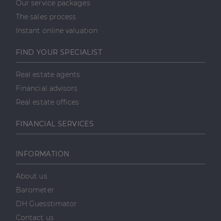
Our service packages
hozzárendelésével
tartalmának
kliens azonosítóként
közösségi
The sales process
A webhely minden
médián
oldalkérésében
keresztül
Instant online valuation
szerepel, és a
történő
webhely-elemzési
megosztására
jelentések látogatói,
szolgál.
FIND YOUR SPECIALIST
munkamenet- és
kampányadatainak
_fbp
2
A Facebook
Meta Platform
kiszámítására szolgál
hónap
egy sor olyan
Inc.
Real estate agents
4 hét
reklámtermék
.dh.hu
szállítására
Financial advisors
használja,
mint például
Real estate offices
valós idejű
ajánlattétel
harmadik fél
FINANCIAL SERVICES
hirdetőitől
_gcl_au
2
Ezt a cookie-t
Google LLC
hónap
a Doubleclick
.dh.hu
4 hét
állítja be, és
INFORMATION
információkat
szolgáltat
arról, hogy a
About us
végfelhasználó
hogyan
Barometer
használja a
weboldalt, és
DH Guesstimator
minden olyan
reklámról,
Contact us