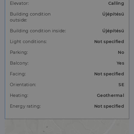
Elevator:
Calling
Távolság a parttól: 1,2 km
Távolság Malaga repterétől: 84 km
Building condition
Újépítésű
Átadás: 2025. 3.negyedév
outside:
Extrák: golfpálya, medence, kert, edzőterem,
Building condition inside:
Újépítésű
közösségi terek
Light conditions:
Not specified
Parking:
No
Balcony:
Yes
Facing:
Not specified
Orientation:
SE
Heating:
Geothermal
Energy rating:
Not specified