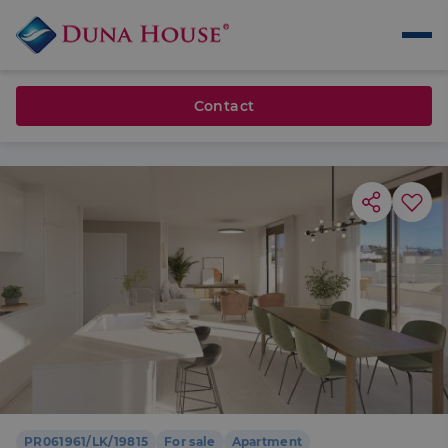
Contact
PR061961/LK/19815
For sale
Apartment