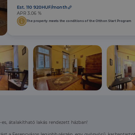
Est. 110 920HUF/month
APR 3.06 %
The property meets the conditions of the Otthon Start Program
-es, átalakítható lakás rendezett házban!
akást a Ferencváros legjobb részén, egy gyönyörű, karbantarto