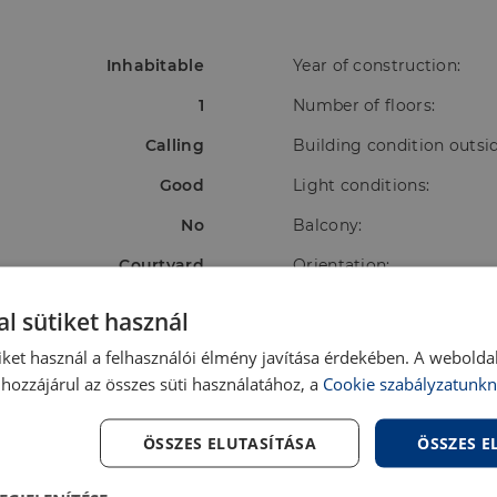
Inhabitable
Year of construction:
1
Number of floors:
Calling
Building condition outsid
Good
Light conditions:
No
Balcony:
Courtyard
Orientation:
Gas convector
Energy rating:
l sütiket használ
iket használ a felhasználói élmény javítása érdekében. A webolda
hozzájárul az összes süti használatához, a
Cookie szabályzatunkn
ÖSSZES ELUTASÍTÁSA
ÖSSZES 