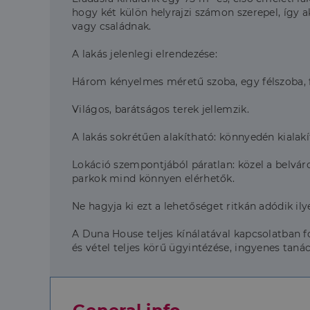
hogy két külön helyrajzi számon szerepel, így ak
vagy családnak.
A lakás jelenlegi elrendezése:
Három kényelmes méretű szoba, egy félszoba, f
Világos, barátságos terek jellemzik.
A lakás sokrétűen alakítható: könnyedén kialakí
Lokáció szempontjából páratlan: közel a belvá
parkok mind könnyen elérhetők.
Ne hagyja ki ezt a lehetőséget ritkán adódik il
A Duna House teljes kínálatával kapcsolatban f
és vétel teljes körű ügyintézése, ingyenes taná