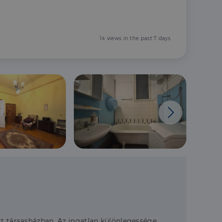
14 views in the past 7 days
tt társasházban. Az ingatlan különlegessége,