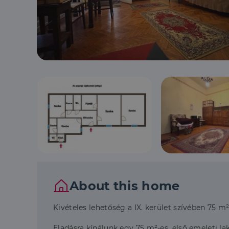
About this home
Kivételes lehetőség a IX. kerület szívében 75 m²
Eladásra kínálunk egy 75 m²-es, első emeleti l