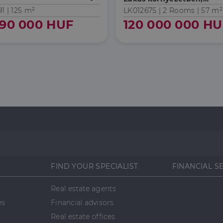
kiemelt fittness
1 |
125 m²
LK012675 |
2 Rooms
| 57 m²
szolgáltatásokat nyújtó
990 000 HUF
120 000 000 HU
társasházban,
magasemeleti, panorámá
FIND YOUR SPECIALIST
FINANCIAL S
Real estate agents
es
Financial advisors
Real estate offices