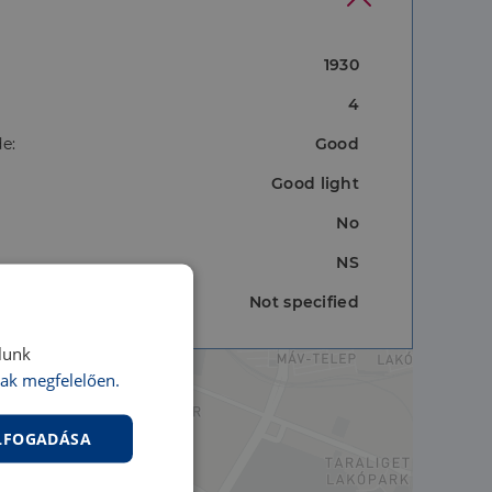
1930
4
e:
Good
Good light
No
NS
Not specified
lunk
ak megfelelően.
ELFOGADÁSA