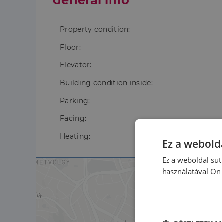
General info
Property condition:
Floor:
Elevator:
Building condition inside:
Parking:
Facing:
Heating:
Ez a webolda
Ez a weboldal süt
használatával Ön 