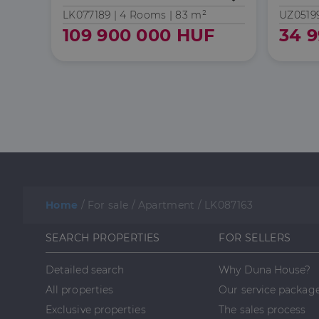
LK077189 |
4 Rooms
| 83 m²
UZ05199
109 900 000 HUF
34 
Home
/
For sale
/
Apartment
/
LK087163
SEARCH PROPERTIES
FOR SELLERS
Detailed search
Why Duna House?
All properties
Our service packag
Exclusive properties
The sales process