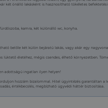
ár két önálló lakásként is hasznosítható tökéletes befektetési 
ürdőszoba, kamra, két különálló wc, konyha.
tható belőle két külön bejáratú lakás, vagy akár egy nagyvonal
ros lüktető életéhez, mégis csendes, élhető környezetben. Tö
yen adottságú ingatlan ilyen helyen!
orduljon hozzám bizalommal. Hitel ügyintézés garantáltan a le
csadás, értékbecslés, megbízható ügyvédi háttér biztosítása.