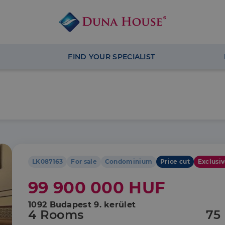
FIND YOUR SPECIALIST
LK087163
For sale
Condominium
Price cut
Exclusi
99 900 000 HUF
1092 Budapest 9. kerület
4 Rooms
75