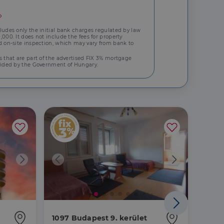
ludes only the initial bank charges regulated by law
áit, hogy a tárolt
000. It does not include the fees for property
d on-site inspection, which may vary from bank to
állapotának
rról, hogy a
s that are part of the advertised FIX 3% mortgage
lámról, amelyet a
vided by the Government of Hungary.
sítja a weboldal
lt.
 tartalmának
z - amely jelentős
lgáltatáshoz. Ez a
életlenszerűen
t például valós
webhely minden
átogatói,
rról, hogy a
lámról, amelyet a
lt.
Price c
1097 Budapest 9. kerület
1092 