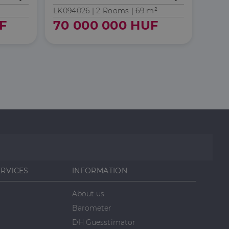
LK094026 |
2 Rooms
| 69 m²
LK03
F
70 000 000 HUF
90
s
ERVICES
INFORMATION
About us
Barometer
DH Guesstimator