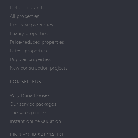
Detailed search
Célzás
Funkcionalitás
All properties
Az elengedhetetlenül szükséges sütik lehetővé teszik
a webhely alapvető funkcióit, például a felhasználói
Exclusive properties
bejelentkezést és a fiókkezelést. A weboldal nem
Luxury properties
használható megfelelően az elengedhetetlenül
szükséges sütik nélkül.
Price-reduced properties
Szolgáltató
/
Latest properties
Név
Lejárat
Leírás
Domain
Popular properties
li_gc
5
A cookie-k nem
LinkedIn
hónap
alapvető célokra
Corporation
New construction projects
4 hét
történő
.linkedin.com
felhasználásához
való
FOR SELLERS
hozzájárulás
tárolására
szolgál
Why Duna House?
CookieScriptConsent
2
Ezt a cookie-t a
CookieScript
Our service packages
hónap
Cookie-
dh.hu
4 hét
Script.com
The sales process
szolgáltatás
használja a
Instant online valuation
látogatói cookie-
k beleegyezési
beállításainak
FIND YOUR SPECIALIST
emlékezésére.