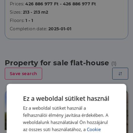
Prices:
426 886 977 Ft - 426 886 977 Ft
Sizes:
213 - 213 m2
Floors:
1 - 1
Completion date:
2025-01-01
Property for sale flat-house
(1)
Save search
Ez a weboldal sütiket használ
Ez a weboldal sütiket használ a
felhasználói élmény javítása érdekében. A
weboldalunk használatával Ön hozzájárul
az összes süti használatához, a
Cookie