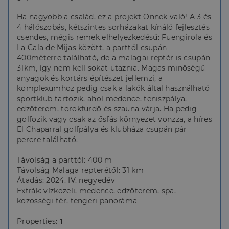
Ha nagyobb a család, ez a projekt Önnek való! A 3 és
4 hálószobás, kétszintes sorházakat kínáló fejlesztés
csendes, mégis remek elhelyezkedésű: Fuengirola és
La Cala de Mijas között, a parttól csupán
400méterre található, de a malagai reptér is csupán
31km, így nem kell sokat utaznia. Magas minőségű
anyagok és kortárs építészet jellemzi, a
komplexumhoz pedig csak a lakók által használható
sportklub tartozik, ahol medence, teniszpálya,
edzőterem, törökfürdő és szauna várja. Ha pedig
golfozik vagy csak az ősfás környezet vonzza, a híres
El Chaparral golfpálya és klubháza csupán pár
percre található.
Távolság a parttól: 400 m
Távolság Malaga repterétől: 31 km
Átadás: 2024. IV. negyedév
Extrák: vízközeli, medence, edzőterem, spa,
közösségi tér, tengeri panoráma
Properties:
1