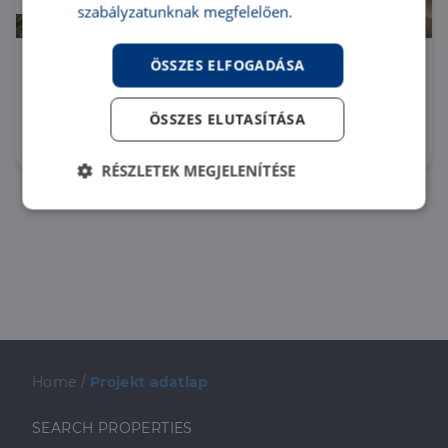
New construction project
szabályzatunknak megfelelően.
ÖSSZES ELFOGADÁSA
Spanyolország
PR086665/LK/22377 |
5 Rooms
| 213 m²
ÖSSZES ELUTASÍTÁSA
€ 1 175 900
RÉSZLETEK MEGJELENÍTÉSE
Elengedhetetlenül
Teljesítmény
szükséges
Célzás
Funkcionalitás
Home
/
Projekt adatlap
SEARCH PROPERTIES
Elengedhetetlenül szükséges
Teljesítmény