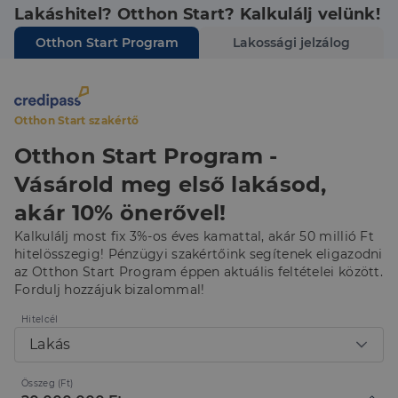
Lakáshitel? Otthon Start? Kalkulálj velünk!
Az elengedhetetlenül szükséges sütik lehetővé teszik
Otthon Start Program
Lakossági jelzálog
a webhely alapvető funkcióit, például a felhasználói
bejelentkezést és a fiókkezelést. A weboldal nem
használható megfelelően az elengedhetetlenül
szükséges sütik nélkül.
Szolgáltató
/
Otthon Start szakértő
Név
Lejárat
Leírás
Domain
Otthon Start Program -
li_gc
5
A cookie-k nem
LinkedIn
hónap
alapvető célokra
Corporation
Vásárold meg első lakásod,
4 hét
történő
.linkedin.com
felhasználásához
való
akár 10% önerővel!
hozzájárulás
tárolására
Kalkulálj most fix 3%-os éves kamattal, akár 50 millió Ft
szolgál
hitelösszegig! Pénzügyi szakértőink segítenek eligazodni
CookieScriptConsent
2
Ezt a cookie-t a
CookieScript
az Otthon Start Program éppen aktuális feltételei között.
hónap
Cookie-
dh.hu
Fordulj hozzájuk bizalommal!
4 hét
Script.com
szolgáltatás
használja a
Hitelcél
látogatói cookie-
Lakás
k beleegyezési
beállításainak
emlékezésére.
Szükséges, hogy
Összeg (Ft)
Google
a Cookie-