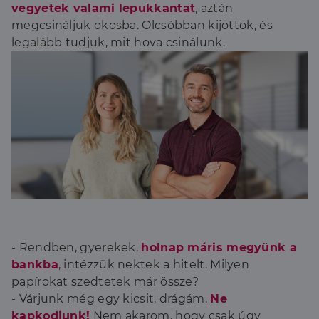
vegyetek valami lepukkantat
, aztán
megcsináljuk okosba. Olcsóbban kijöttök, és
legalább tudjuk, mit hova csinálunk.
- Rendben, gyerekek,
holnap máris megyünk a
bankba
, intézzük nektek a hitelt. Milyen
papírokat szedtetek már össze?
- Várjunk még egy kicsit, drágám.
Ne
kapkodjunk!
Nem akarom, hogy csak úgy