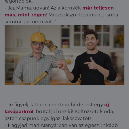
rágondolok.
- Jaj, Mama, ugyan! Az a környék
már teljesen
más, mint régen
! Mi is sokszor lógunk ott, soha
semmi gáz nem volt.”
- Te figyelj, láttam a metrón hirdetést egy
új
lakóparkról
, brutál jól néz ki! Költözzetek oda,
aztán csapunk egy igazi lakásavatót!
- Hagyjad már! Aranyárban van az egész. Inkább