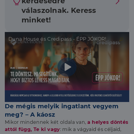
kérdésedre
válaszolnak. Keress
minket!
Duna House és Credipass - ÉPP JÓKOR!
De mégis melyik ingatlant vegyem
meg? – A káosz
Mikor mindennek két oldala van,
a helyes döntés
attól függ, Te ki vagy
: mik a vágyaid és céljaid,