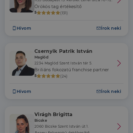
Örökös tag értékesítő
5
(131)
Hívom
Írok neki
Csernyik Patrik István
Maglód
2234 Maglód Szent István tér 5.
Briliáns fokozatú franchise partner
5
(24)
Hívom
Írok neki
Virágh Brigitta
Bicske
2060 Bicske Szent István út 1.