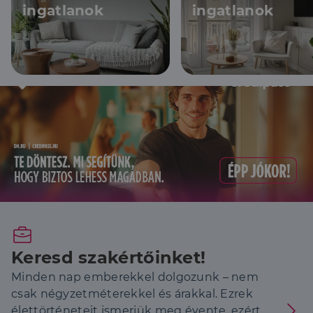
ingatlanok
ingatlanok
Keresd szakértőinket!
Minden nap emberekkel dolgozunk – nem
csak négyzetméterekkel és árakkal. Ezrek
élettörténeteit ismerjük meg évente, ezért