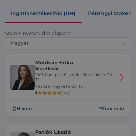
Ingatlanértékesítők (10+)
Pénzügyi szakértő
Szűrés nyelvtudás alapján:
Magyar
Moldván Erika
József körút
1085 Budapest 8. kerület József körút 30-
32.
Örökös tag értékesítő
5
(145)
Hívom
Írok neki
Patlók László