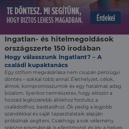
Ingatlan- és hitelmegoldások
országszerte 150 irodában
Hogy válasszunk ingatlant? – A
családi kupaktanács
Egy otthon megvásárlása nem csupán pénzügyi
döntés – sokkal több annál. Élethelyzet, célok,
álmok, kompromisszumok és egy hatalmas adag
bizalom. Ilyenkor természetes, hogy először a
hozzád legközelebb állókhoz fordulsz: a
családodhoz, barátaidhoz. Ők pedig a legjobb
szándékkal és saját tapasztalataik alapján
próbálnak segíteni. Csakhogy a sok vélemény
sokszor egymásnak is ellentmond, és így a helyes