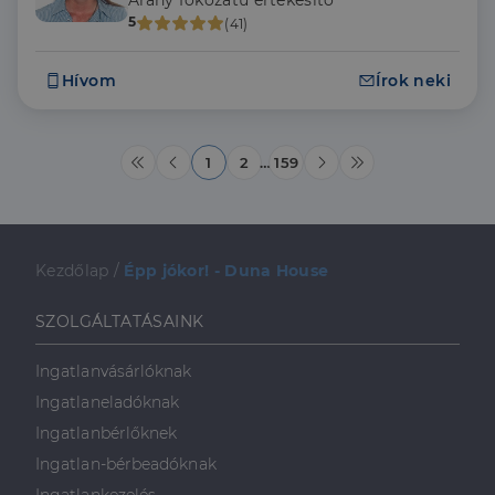
Arany fokozatú értékesítő
5
(41)
Hívom
Írok neki
1
2
…
159
Kezdőlap
/
Épp jókor! - Duna House
SZOLGÁLTATÁSAINK
Ingatlanvásárlóknak
Ingatlaneladóknak
Ingatlanbérlőknek
Ingatlan-bérbeadóknak