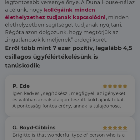
4 hét
állítja be, és
legfontosabb versenyelőnye. A Duna House-nál az
információkat
szolgáltat
a célunk, hogy
kollégáink minden
arról, hogy a
élethelyzethez tudjanak kapcsolódni
, minden
végfelhasználó
hogyan
élethelyzetben segítséget tudjanak nyújtani.
használja a
weboldalt, és
Régóta azon dolgozunk, hogy megtörjük az
minden olyan
„ingatlanosok kíméljenek” ördögi körét.
reklámról,
amelyet a
Erről több mint 7 ezer pozitív, legalább 4,5
végfelhasználó
láthatott,
csillagos ügyfélértékelésünk is
mielőtt
meglátogatta
tanúskodik:
az említett
weboldalt.
P. Ede
Igen kedves , segítőkész , megfigyeli az igényeket
és valóban annak alapján tesz ill. küld ajánlatokat.
A pontosság fontos erény, annak is tulajdonosa.
G. Boyd-Gibbins
Brigitte is that wonderful type of person who is a