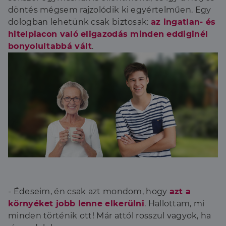
döntés mégsem rajzolódik ki egyértelműen. Egy
dologban lehetünk csak biztosak:
a
z ingatlan- és
hitelpiacon való eligazodás minden eddiginél
bonyolultabbá vált
.
- Édeseim, én csak azt mondom, hogy
azt a
környéket jobb lenne elkerülni
. Hallottam, mi
minden történik ott! Már attól rosszul vagyok, ha