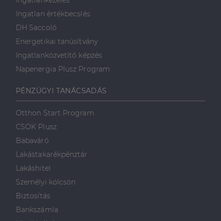
Ingatlankezelés
Ingatlan értékbecslés
DH Saccoló
Energetikai tanúsítvány
Ingatlanközvetítő képzés
Napenergia Plusz Program
PÉNZÜGYI TANÁCSADÁS
Otthon Start Program
CSOK Plusz
Babaváró
Lakástakarékpénztár
Lakáshitel
Személyi kölcsön
Biztosítás
Bankszámla