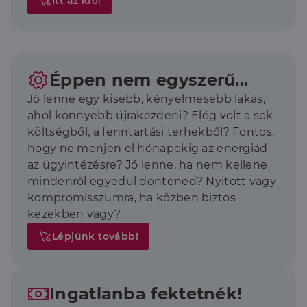
Itt az idő!
Éppen nem egyszerű...
Jó lenne egy kisebb, kényelmesebb lakás,
ahol könnyebb újrakezdeni? Elég volt a sok
költségből, a fenntartási terhekből? Fontos,
hogy ne menjen el hónapokig az energiád
az ügyintézésre? Jó lenne, ha nem kellene
mindenről egyedül döntened? Nyitott vagy
kompromisszumra, ha közben biztos
kezekben vagy?
Lépjünk tovább!
Ingatlanba fektetnék!