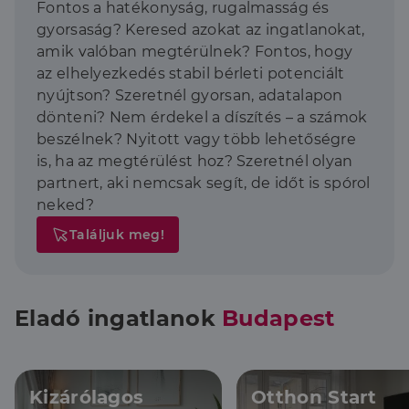
Fontos a hatékonyság, rugalmasság és
gyorsaság? Keresed azokat az ingatlanokat,
amik valóban megtérülnek? Fontos, hogy
az elhelyezkedés stabil bérleti potenciált
nyújtson? Szeretnél gyorsan, adatalapon
dönteni? Nem érdekel a díszítés – a számok
beszélnek? Nyitott vagy több lehetőségre
is, ha az megtérülést hoz? Szeretnél olyan
partnert, aki nemcsak segít, de időt is spórol
neked?
Találjuk meg!
Eladó ingatlanok
Budapest
Kizárólagos
Otthon Start