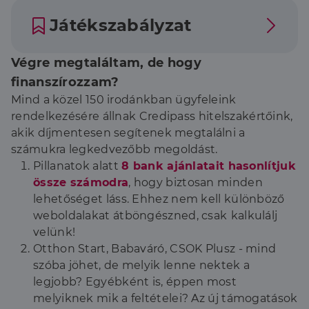
Játékszabályzat
Végre megtaláltam, de hogy
finanszírozzam?
Mind a közel 150 irodánkban ügyfeleink
rendelkezésére állnak Credipass hitelszakértőink,
akik díjmentesen segítenek megtalálni a
számukra legkedvezőbb megoldást.
Pillanatok alatt
8 bank ajánlatait hasonlítjuk
össze számodra
, hogy biztosan minden
lehetőséget láss. Ehhez nem kell különböző
weboldalakat átböngészned, csak
kalkulálj
velünk!
Otthon Start, Babaváró, CSOK Plusz - mind
szóba jöhet, de melyik lenne nektek a
legjobb? Egyébként is, éppen most
melyiknek mik a feltételei? Az új támogatások