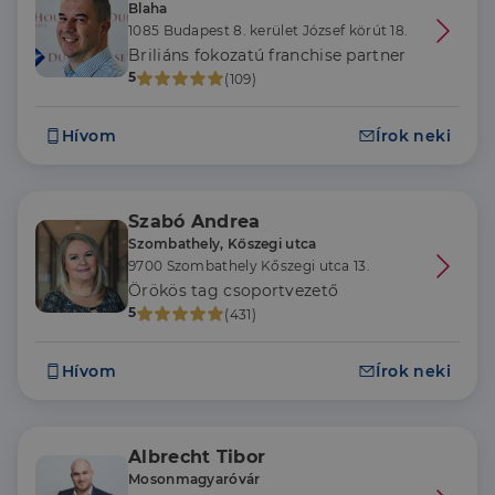
Blaha
1085 Budapest 8. kerület József körút 18.
Briliáns fokozatú franchise partner
5
(109)
Hívom
Írok neki
Szabó Andrea
Szombathely, Kőszegi utca
9700 Szombathely Kőszegi utca 13.
Örökös tag csoportvezető
5
(431)
Hívom
Írok neki
Albrecht Tibor
Mosonmagyaróvár