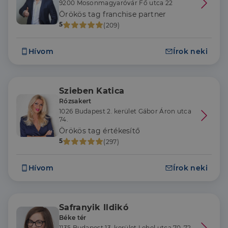
9200 Mosonmagyaróvár Fő utca 22
Örökös tag franchise partner
5
(209)
Hívom
Írok neki
Szieben Katica
Rózsakert
1026 Budapest 2. kerület Gábor Áron utca
74.
Örökös tag értékesítő
5
(297)
Hívom
Írok neki
Safranyik Ildikó
Béke tér
1135 Budapest 13. kerület Lehel utca 70-72.