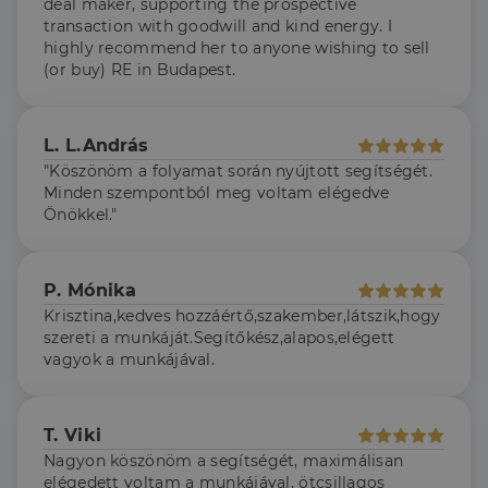
deal maker, supporting the prospective
transaction with goodwill and kind energy. I
highly recommend her to anyone wishing to sell
(or buy) RE in Budapest.
L. L.András
"Köszönöm a folyamat során nyújtott segítségét.
Minden szempontból meg voltam elégedve
Önökkel."
P. Mónika
Krisztina,kedves hozzáértő,szakember,látszik,hogy
szereti a munkáját.Segítőkész,alapos,elégett
vagyok a munkájával.
T. Viki
Nagyon köszönöm a segítségét, maximálisan
elégedett voltam a munkájával, ötcsillagos